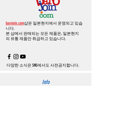
의 쿠폰을 발송해 드립니다
.(
매달
1
회에 한함
)
될
경우
,
주문
및
배송을
보류
또는
취소할
수
-
에어소프트건
이외제품
：
결제금액
10%
가
있습니다
.
수수료로
발생됩니다
결제금액에서
수수료
차액후
남은
금액은
전
무통장
입금은
쇼핑몰에서
결제가 되지 않습
액
환불됩니다
.
barojoin.com
샵은 일본현지에서 운영되고 있습
니다
.
교환
및
반품이
진행될시
소요되는
모든
비용
니다.
고객센터로
문의하셔야 하며
,
문의내용에 주
은
오배송
및
제품에
하자가있는
경우를
제외
본 샵에서 판매되는 모든 제품은, 일본현지
문제품명
,
입금자명
,
무통장 입금을 기재해 주
하고
구매자가
전액
부담해야
합니다
.
의
유통 제품만 취급하고 있습니다.
시기 바랍니다
.
취소
/
교환
/
환불
/
자동취소에
대한
상세설명
은
여기로
주의사항
주문제품수령후
카드사에서의
해외결제가
취
소될
경우
,
재
결제를
위해
무통장입금을
요청
할
수
있습니다
.
다양한 소식은 SNS에서도 사전공지합니다.
Info
About us
사이트 이용약관
​개인정보 처리방침
特定商取引法に関わる表示