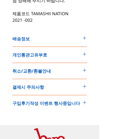
점 양해해 주시기 바랍니다.
제품코드 TAMASHII NATION
2021 -002
배송정보
주문한 모든 제품은 국제우체국 택배로 배송
개인통관고유부호
됩니다
.
배송기간은
지역에 따라 다소 차이가 있으나
,
150
불 이상 제품
,
목록통관 배제대상 제품일
5
일
～
10
일
정도
예상됩니다
.
취소/교환/환불안내
경우는 제품주문시 개인통관고유부호를 기입
해외배송인
관계로
세관통관 지연, 배송사의
해 주세요
.
배송지연 등으로
기간이
다소
지연될
가능성
교환
및
반품이
가능한
경우
에어소프트제품은 목록통관 배제대상으로 반
이
있는
점
양해해
주시기
바랍니다
.
결제시 주의사항
제품결제완료후
1
시간
이내에
요청시
가능합
드시 개인통관고유부호가 필요합니다
.
배송에기간에 대한
자세한 내용은 여기로
니다
.
'
개인통관고유부호
'
가 없으면 국제배송이 불
본
쇼핑몰은
PayPal(
페이팔
)
을
이용한
해외결
(
취소
/
교환 시에는
반드시
고객센터
,
카카오톡
가하거나 정상적으로 배송을 받지 못할 수 도
구입후기작성 이벤트 행사중입니다
제방식
입니다
.
으로
취소
연락을
하셔야
합니다
)
있습니다
.
소지하신
카드가
해외결제가
가능한지
확인하
제품구매
결제후
1
시간
이내의
취소는
전액
개인통관교유부호는 제품결제시
「
내 쇼핑카
구입후기 계시판에 구입한 제품을 사진과 함
시길
바랍니다
.
환불처리
됩니다
.
드
」
의
「
메모추가
」
에 반드시 기입해 주세
께 올려주시면
,
추첨을 통해 매달
5
분께
500
해외결제의
경우
안전을
위해
카드사에서
확
1
시간
이후
취소시에는
다음과
같은
수수료가
요
.
엔의 쿠폰을 발송해 드립니다
.
인전화
또는
문자가
올수
있습니다
.
발생합니다
.
인스타그램
,
페이스북등에 리뷰를 올리고 링
확인과정에서
도난
카드의
사용이나
타인
명
-
에에소프트건
제품
：
결제금액
30%
가
수수
목록통관 배제품목
상세설명은 여기로
크를 알려주시면, 확인후일주일 이내로
500
엔
의의
주문등
정상적인
주문이
아니라고
판단
료로
발생됩니다
.
개인통관고유부호
상세설명은 여기로