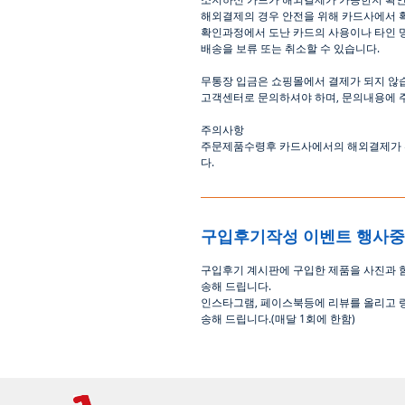
해외결제의
경우
안전을
위해
카드사에서
확인과정에서
도난
카드의
사용이나
타인
배송을
보류
또는
취소할
수
있습니다
.
무통장
입금은
쇼핑몰에서
결제가 되지 않
고객센터로
문의하셔야 하며
,
문의내용에 
주의사항
주문제품수령후
카드사에서의
해외결제가
다
.
구입후기작성 이벤트 행사
구입후기 계시판에 구입한 제품을 사진과 
송해 드립니다
.
인스타그램
,
페이스북등에 리뷰를 올리고 
송해 드립니다
.(
매달
1
회에 한함
)