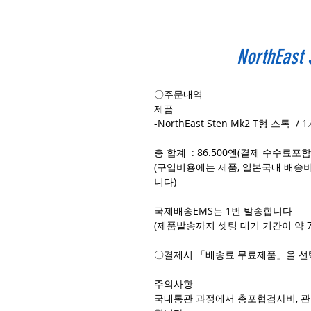
NorthEas
〇주문내역
제픔
-NorthEast Sten Mk2 T형 스톡 / 
총 합계 : 86.500엔(결제 수수료포함 
(구입비용에는 제품, 일본국내 배송비
니다)
국제배송EMS는 1번 발송합니다
(제품발송까지 셋팅 대기 기간이 약 
〇결제시 「배송료 무료제품」을 선
주의사항
국내통관 과정에서 총포협검사비, 