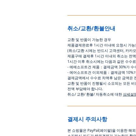
취소/교환/환불안내
교환
및
반품이
가능한
경우
제품결제완료후
1
시간
이내에
요청시
가능
(
취소
/
교환 시에는
반드시
고객센터
,
카카
제품구매
결제후
1
시간
이내의
취소는
전액
1
시간
이후
취소시에는
다음과
같은
수수료
-
에에소프트건
제품
：
결제금액
30%
가
수
-
에어소프트건
이외제품
：
결제금액
10%
결제금액에서
수수료
차액후
남은
금액은
교환
및
반품이
진행될시
소요되는
모든
비
전액
부담해야
합니다
.
취소
/
교환
/
환불
/
자동취소에
대한
상세설
결제시 주의사항
본
쇼핑몰은
PayPal(
페이팔
)
을
이용한
해외
소지하신
카드가
해외결제가
가능한지
확