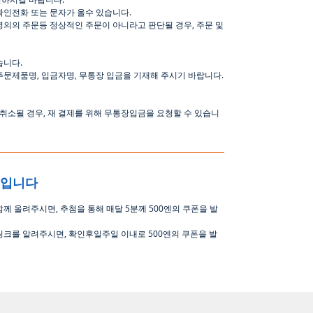
확인전화
또는
문자가
올수
있습니다
.
명의의
주문등
정상적인
주문이
아니라고
판단될
경우
,
주문
및
습니다
.
주문제품명
,
입금자명
,
무통장 입금을 기재해 주시기 바랍니다
.
취소될
경우
,
재
결제를
위해
무통장입금을
요청할
수
있습니
중입니다
함께 올려주시면
,
추첨을 통해 매달
5
분께
500
엔의 쿠폰을 발
링크를 알려주시면, 확인후일주일 이내로
500
엔의 쿠폰을 발