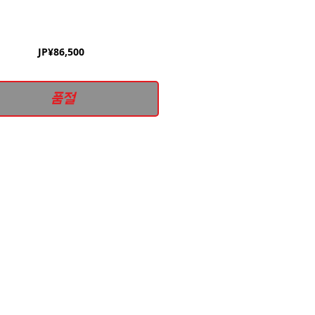
가
JP¥86,500
격
품절