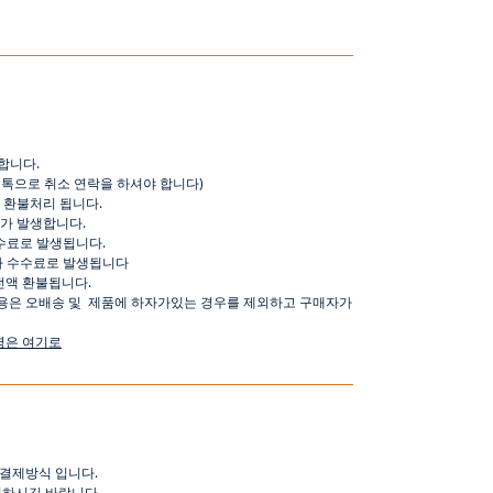
합니다
.
오톡으로
취소
연락을
하셔야
합니다
)
환불처리
됩니다
.
가
발생합니다
.
수료로
발생됩니다
.
가
수수료로
발생됩니다
전액
환불됩니다
.
용은
오배송
및
제품에
하자가있는
경우를
제외하고
구매자가
명은
여기로
결제방식
입니다
.
인하시길
바랍니다
.