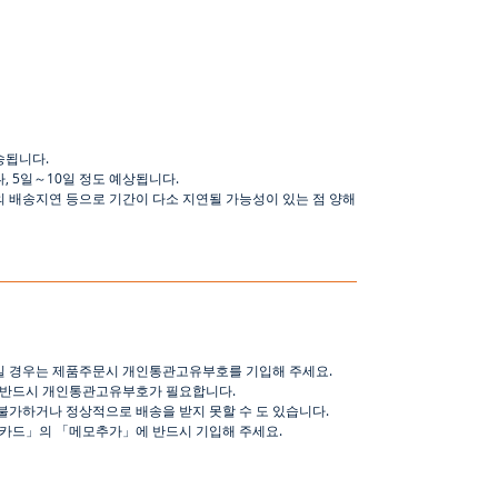
송됩니다
.
나
,
5
일
～
10
일
정도
예상됩니다
.
의 배송지연 등으로
기간이
다소
지연될
가능성이
있는
점
양해
일 경우는 제품주문시 개인통관고유부호를 기입해 주세요
.
 반드시 개인통관고유부호가 필요합니다
.
불가하거나 정상적으로 배송을 받지 못할 수 도 있습니다
.
핑카드
」
의
「
메모추가
」
에 반드시 기입해 주세요
.