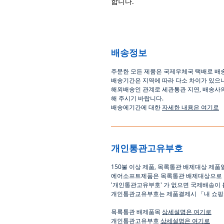
합니다.
배송정보
주문한 모든 제품은 국제우체국 택배로 배
배송기간은
지역에 따라 다소 차이가 있으
해외배송인
관계로
세관통관 지연, 배송사
해
주시기
바랍니다
.
배송에기간에 대한
자세한 내용은 여기로
개인통관고유부호
150
불 이상 제품
,
목록통관 배제대상 제품
에어소프트제품은 목록통관 배제대상으로
'
개인통관고유부호
'
가 없으면 국제배송이 
개인통관교유부호는 제품결제시
「
내 쇼
목록통관 배제품목
상세설명은 여기로
개인통관고유부호
상세설명은 여기로