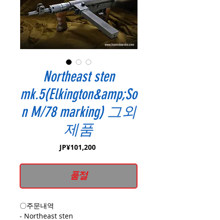
Northeast sten
mk.5(Elkington&amp;So
n M/78 marking) 그외
제품
가
JP¥101,200
격
품절
〇주문내역
- Northeast sten