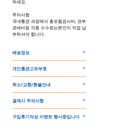
하세요.
주의사항
국내통관 과정에서 총포협검사비, 관부
관세비등 각종 수수료는본인이 직접 납
부하셔야 합니다.
배송정보
주문한 모든 제품은 국제우체국 택배로 배송
개인통관고유부호
됩니다
.
배송기간은
지역에 따라 다소 차이가 있으나
,
150
불 이상 제품
,
목록통관 배제대상 제품일
5
일
～
10
일
정도
예상됩니다
.
취소/교환/환불안내
경우는 제품주문시 개인통관고유부호를 기입
해외배송인
관계로
세관통관 지연, 배송사의
해 주세요
.
배송지연 등으로
기간이
다소
지연될
가능성
교환
및
반품이
가능한
경우
에어소프트제품은 목록통관 배제대상으로 반
이
있는
점
양해해
주시기
바랍니다
.
결제시 주의사항
제품결제완료후
1
시간
이내에
요청시
가능합
드시 개인통관고유부호가 필요합니다
.
배송에기간에 대한
자세한 내용은 여기로
니다
.
'
개인통관고유부호
'
가 없으면 국제배송이 불
본
쇼핑몰은
PayPal(
페이팔
)
을
이용한
해외결
(
취소
/
교환 시에는
반드시
고객센터
,
카카오톡
가하거나 정상적으로 배송을 받지 못할 수 도
구입후기작성 이벤트 행사중입니다
제방식
입니다
.
으로
취소
연락을
하셔야
합니다
)
있습니다
.
소지하신
카드가
해외결제가
가능한지
확인하
제품구매
결제후
1
시간
이내의
취소는
전액
개인통관교유부호는 제품결제시
「
내 쇼핑카
구입후기 계시판에 구입한 제품을 사진과 함
시길
바랍니다
.
환불처리
됩니다
.
드
」
의
「
메모추가
」
에 반드시 기입해 주세
께 올려주시면
,
추첨을 통해 매달
5
분께
500
해외결제의
경우
안전을
위해
카드사에서
확
1
시간
이후
취소시에는
다음과
같은
수수료가
요
.