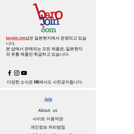
엔의 쿠폰을 발송해 드립니다
.
인전화
또는
문자가
올수
있습니다
.
발생합니다
.
인스타그램
,
페이스북등에 리뷰를 올리고 링
확인과정에서
도난
카드의
사용이나
타인
명
-
에에소프트건
제품
：
결제금액
30%
가
수수
목록통관 배제품목
상세설명은 여기로
크를 알려주시면, 확인후일주일 이내로
500
엔
의의
주문등
정상적인
주문이
아니라고
판단
료로
발생됩니다
.
개인통관고유부호
상세설명은 여기로
의 쿠폰을 발송해 드립니다
.(
매달
1
회에 한함
)
될
경우
,
주문
및
배송을
보류
또는
취소할
수
-
에어소프트건
이외제품
：
결제금액
10%
가
있습니다
.
수수료로
발생됩니다
결제금액에서
수수료
차액후
남은
금액은
전
무통장
입금은
쇼핑몰에서
결제가 되지 않습
액
환불됩니다
.
barojoin.com
샵은 일본현지에서 운영되고 있습
니다
.
교환
및
반품이
진행될시
소요되는
모든
비용
니다.
고객센터로
문의하셔야 하며
,
문의내용에 주
은
오배송
및
제품에
하자가있는
경우를
제외
본 샵에서 판매되는 모든 제품은, 일본현지
문제품명
,
입금자명
,
무통장 입금을 기재해 주
하고
구매자가
전액
부담해야
합니다
.
의
유통 제품만 취급하고 있습니다.
시기 바랍니다
.
취소
/
교환
/
환불
/
자동취소에
대한
상세설명
은
여기로
주의사항
주문제품수령후
카드사에서의
해외결제가
취
소될
경우
,
재
결제를
위해
무통장입금을
요청
할
수
있습니다
.
다양한 소식은 SNS에서도 사전공지합니다.
Info
About us
사이트 이용약관
​개인정보 처리방침