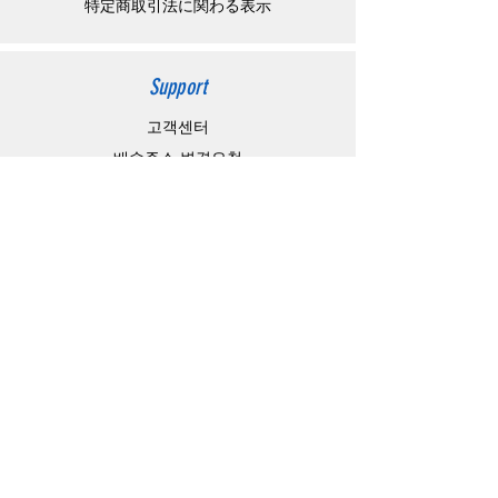
特定商取引法に関わる表示
Support
고객센터
배송주소 변경요청
공지 / 안내사항
배송 / 통관 / 관세
제품결제방법
배송기간
Contact
Store Address
4-15-10,matiya, arakawaku,Tokyo Japan,
Information Technology Banking
e-mail：
master@barojoin.com
​TEL：81-80-3354-1863