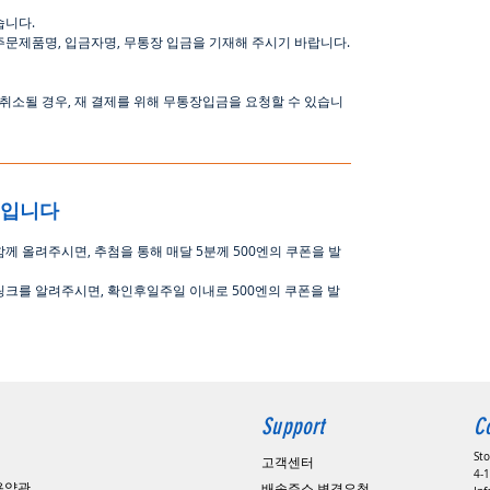
습니다
.
주문제품명
,
입금자명
,
무통장 입금을 기재해 주시기 바랍니다
.
취소될
경우
,
재
결제를
위해
무통장입금을
요청할
수
있습니
중입니다
함께 올려주시면
,
추첨을 통해 매달
5
분께
500
엔의 쿠폰을 발
링크를 알려주시면, 확인후일주일 이내로
500
엔의 쿠폰을 발
Support
C
St
고객센터
4-1
용약관
배송주소 변경요청