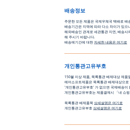
배송정보
주문한 모든 제품은 국제우체국 택배로 배
배송기간은
지역에 따라 다소 차이가 있으
해외배송인
관계로
세관통관 지연, 배송사
해
주시기
바랍니다
.
배송에기간에 대한
자세한 내용은 여기로
개인통관고유부호
150
불 이상 제품
,
목록통관 배제대상 제품
에어소프트제품은 목록통관 배제대상으로
'
개인통관고유부호
'
가 없으면 국제배송이 
개인통관교유부호는 제품결제시
「
내 쇼
목록통관 배제품목
상세설명은 여기로
개인통관고유부호
상세설명은 여기로