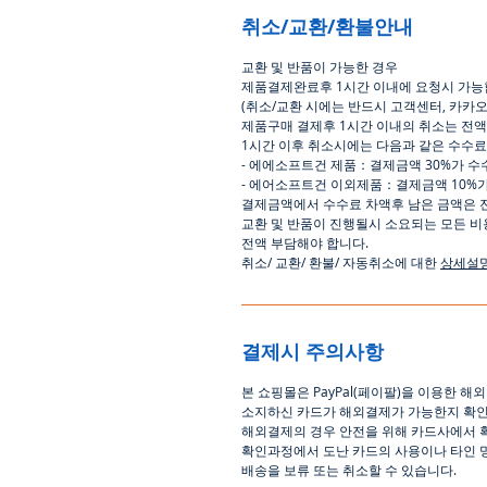
취소/교환/환불안내
교환
및
반품이
가능한
경우
제품결제완료후
1
시간
이내에
요청시
가능
(
취소
/
교환 시에는
반드시
고객센터
,
카카
제품구매
결제후
1
시간
이내의
취소는
전액
1
시간
이후
취소시에는
다음과
같은
수수료
-
에에소프트건
제품
：
결제금액
30%
가
수
-
에어소프트건
이외제품
：
결제금액
10%
결제금액에서
수수료
차액후
남은
금액은
교환
및
반품이
진행될시
소요되는
모든
비
전액
부담해야
합니다
.
취소
/
교환
/
환불
/
자동취소에
대한
상세설
결제시 주의사항
본
쇼핑몰은
PayPal(
페이팔
)
을
이용한
해외
소지하신
카드가
해외결제가
가능한지
확
해외결제의
경우
안전을
위해
카드사에서
확인과정에서
도난
카드의
사용이나
타인
배송을
보류
또는
취소할
수
있습니다
.