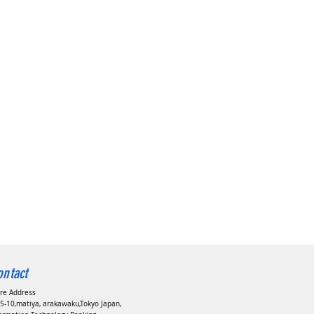
ontact
ore Address
5-10,matiya, arakawaku,Tokyo Japan,