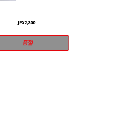
가
JP¥2,800
격
품절