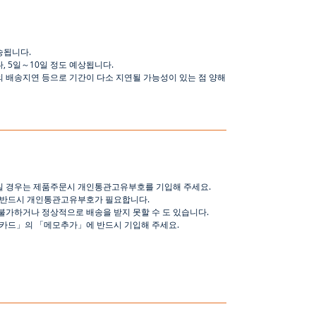
송됩니다
.
나
,
5
일
～
10
일
정도
예상됩니다
.
의 배송지연 등으로
기간이
다소
지연될
가능성이
있는
점
양해
일 경우는 제품주문시 개인통관고유부호를 기입해 주세요
.
 반드시 개인통관고유부호가 필요합니다
.
불가하거나 정상적으로 배송을 받지 못할 수 도 있습니다
.
핑카드
」
의
「
메모추가
」
에 반드시 기입해 주세요
.