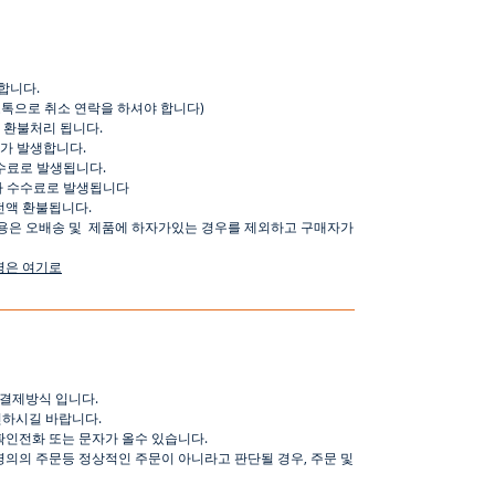
합니다
.
오톡으로
취소
연락을
하셔야
합니다
)
환불처리
됩니다
.
가
발생합니다
.
수료로
발생됩니다
.
가
수수료로
발생됩니다
전액
환불됩니다
.
용은
오배송
및
제품에
하자가있는
경우를
제외하고
구매자가
명은
여기로
결제방식
입니다
.
인하시길
바랍니다
.
확인전화
또는
문자가
올수
있습니다
.
명의의
주문등
정상적인
주문이
아니라고
판단될
경우
,
주문
및