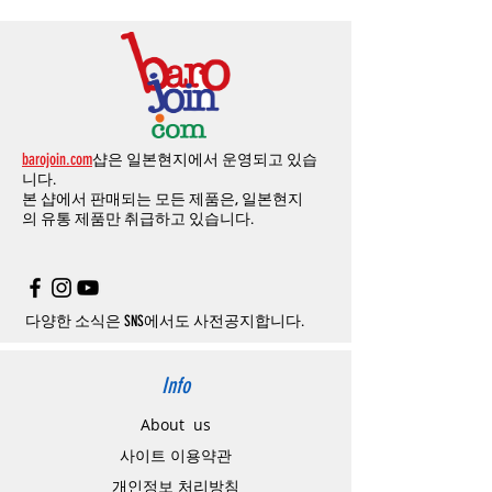
께 올려주시면
,
추첨을 통해 매달
5
분께
500
해외결제의
경우
안전을
위해
카드사에서
확
1
시간
이후
취소시에는
다음과
같은
수수료가
요
.
엔의 쿠폰을 발송해 드립니다
.
인전화
또는
문자가
올수
있습니다
.
발생합니다
.
인스타그램
,
페이스북등에 리뷰를 올리고 링
확인과정에서
도난
카드의
사용이나
타인
명
-
에에소프트건
제품
：
결제금액
30%
가
수수
목록통관 배제품목
상세설명은 여기로
크를 알려주시면, 확인후일주일 이내로
500
엔
의의
주문등
정상적인
주문이
아니라고
판단
료로
발생됩니다
.
개인통관고유부호
상세설명은 여기로
의 쿠폰을 발송해 드립니다
.(
매달
1
회에 한함
)
될
경우
,
주문
및
배송을
보류
또는
취소할
수
-
에어소프트건
이외제품
：
결제금액
10%
가
있습니다
.
수수료로
발생됩니다
결제금액에서
수수료
차액후
남은
금액은
전
무통장
입금은
쇼핑몰에서
결제가 되지 않습
액
환불됩니다
.
barojoin.com
샵은 일본현지에서 운영되고 있습
니다
.
교환
및
반품이
진행될시
소요되는
모든
비용
니다.
고객센터로
문의하셔야 하며
,
문의내용에 주
은
오배송
및
제품에
하자가있는
경우를
제외
본 샵에서 판매되는 모든 제품은, 일본현지
문제품명
,
입금자명
,
무통장 입금을 기재해 주
하고
구매자가
전액
부담해야
합니다
.
의
유통 제품만 취급하고 있습니다.
시기 바랍니다
.
취소
/
교환
/
환불
/
자동취소에
대한
상세설명
은
여기로
주의사항
주문제품수령후
카드사에서의
해외결제가
취
소될
경우
,
재
결제를
위해
무통장입금을
요청
할
수
있습니다
.
다양한 소식은 SNS에서도 사전공지합니다.
Info
About us
사이트 이용약관
​개인정보 처리방침