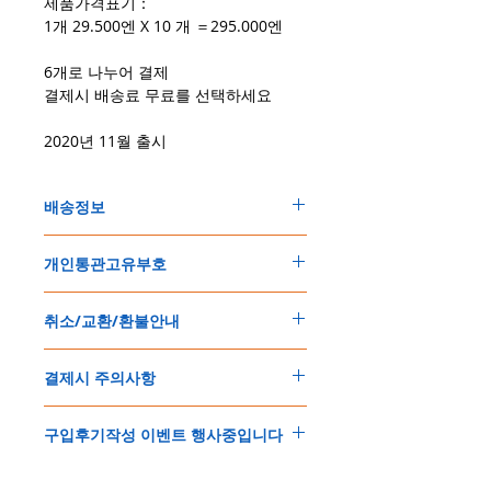
제품가격표기：
1개 29.500엔 X 10 개 ＝295.000엔
6개로 나누어 결제
결제시 배송료 무료를 선택하세요
2020년 11월 출시
배송정보
주문한 모든 제품은 국제우체국 택배로 배송
개인통관고유부호
됩니다
.
배송기간은
지역에 따라 다소 차이가 있으나
,
150
불 이상 제품
,
목록통관 배제대상 제품일
5
일
～
10
일
정도
예상됩니다
.
취소/교환/환불안내
경우는 제품주문시 개인통관고유부호를 기입
해외배송인
관계로
세관통관 지연, 배송사의
해 주세요
.
배송지연 등으로
기간이
다소
지연될
가능성
교환
및
반품이
가능한
경우
에어소프트제품은 목록통관 배제대상으로 반
이
있는
점
양해해
주시기
바랍니다
.
결제시 주의사항
제품결제완료후
1
시간
이내에
요청시
가능합
드시 개인통관고유부호가 필요합니다
.
배송에기간에 대한
자세한 내용은 여기로
니다
.
'
개인통관고유부호
'
가 없으면 국제배송이 불
본
쇼핑몰은
PayPal(
페이팔
)
을
이용한
해외결
(
취소
/
교환 시에는
반드시
고객센터
,
카카오톡
가하거나 정상적으로 배송을 받지 못할 수 도
구입후기작성 이벤트 행사중입니다
제방식
입니다
.
으로
취소
연락을
하셔야
합니다
)
있습니다
.
소지하신
카드가
해외결제가
가능한지
확인하
제품구매
결제후
1
시간
이내의
취소는
전액
개인통관교유부호는 제품결제시
「
내 쇼핑카
구입후기 계시판에 구입한 제품을 사진과 함
시길
바랍니다
.
환불처리
됩니다
.
드
」
의
「
메모추가
」
에 반드시 기입해 주세