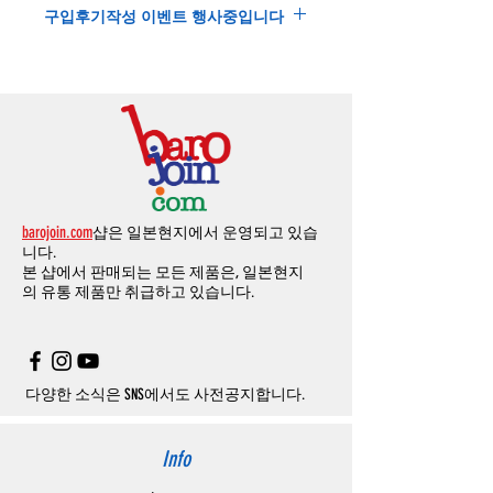
가하거나 정상적으로 배송을 받지 못할 수 도
구입후기작성 이벤트 행사중입니다
제방식
입니다
.
으로
취소
연락을
하셔야
합니다
)
있습니다
.
소지하신
카드가
해외결제가
가능한지
확인하
제품구매
결제후
1
시간
이내의
취소는
전액
개인통관교유부호는 제품결제시
「
내 쇼핑카
구입후기 계시판에 구입한 제품을 사진과 함
시길
바랍니다
.
환불처리
됩니다
.
드
」
의
「
메모추가
」
에 반드시 기입해 주세
께 올려주시면
,
추첨을 통해 매달
5
분께
500
해외결제의
경우
안전을
위해
카드사에서
확
1
시간
이후
취소시에는
다음과
같은
수수료가
요
.
엔의 쿠폰을 발송해 드립니다
.
인전화
또는
문자가
올수
있습니다
.
발생합니다
.
인스타그램
,
페이스북등에 리뷰를 올리고 링
확인과정에서
도난
카드의
사용이나
타인
명
-
에에소프트건
제품
：
결제금액
30%
가
수수
목록통관 배제품목
상세설명은 여기로
크를 알려주시면, 확인후일주일 이내로
500
엔
의의
주문등
정상적인
주문이
아니라고
판단
료로
발생됩니다
.
개인통관고유부호
상세설명은 여기로
의 쿠폰을 발송해 드립니다
.(
매달
1
회에 한함
)
될
경우
,
주문
및
배송을
보류
또는
취소할
수
-
에어소프트건
이외제품
：
결제금액
10%
가
있습니다
.
수수료로
발생됩니다
결제금액에서
수수료
차액후
남은
금액은
전
무통장
입금은
쇼핑몰에서
결제가 되지 않습
액
환불됩니다
.
barojoin.com
샵은 일본현지에서 운영되고 있습
니다
.
교환
및
반품이
진행될시
소요되는
모든
비용
니다.
고객센터로
문의하셔야 하며
,
문의내용에 주
은
오배송
및
제품에
하자가있는
경우를
제외
본 샵에서 판매되는 모든 제품은, 일본현지
문제품명
,
입금자명
,
무통장 입금을 기재해 주
하고
구매자가
전액
부담해야
합니다
.
의
유통 제품만 취급하고 있습니다.
시기 바랍니다
.
취소
/
교환
/
환불
/
자동취소에
대한
상세설명
은
여기로
주의사항
주문제품수령후
카드사에서의
해외결제가
취
소될
경우
,
재
결제를
위해
무통장입금을
요청
할
수
있습니다
.
다양한 소식은 SNS에서도 사전공지합니다.
Info