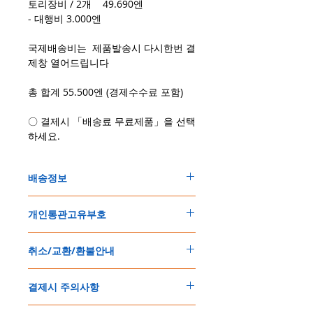
토리장비 / 2개 49.690엔
- 대행비 3.000엔
국제배송비는 제품발송시 다시한번 결
제창 열어드립니다
총 합계 55.500엔 (경제수수료 포함)
〇 결제시 「배송료 무료제품」을 선택
하세요.
배송정보
주문한 모든 제품은 국제우체국 택배로 배송
개인통관고유부호
됩니다
.
배송기간은
지역에 따라 다소 차이가 있으나
,
150
불 이상 제품
,
목록통관 배제대상 제품일
5
일
～
10
일
정도
예상됩니다
.
취소/교환/환불안내
경우는 제품주문시 개인통관고유부호를 기입
해외배송인
관계로
세관통관 지연, 배송사의
해 주세요
.
배송지연 등으로
기간이
다소
지연될
가능성
교환
및
반품이
가능한
경우
에어소프트제품은 목록통관 배제대상으로 반
이
있는
점
양해해
주시기
바랍니다
.
결제시 주의사항
제품결제완료후
1
시간
이내에
요청시
가능합
드시 개인통관고유부호가 필요합니다
.
배송에기간에 대한
자세한 내용은 여기로
니다
.
'
개인통관고유부호
'
가 없으면 국제배송이 불
본
쇼핑몰은
PayPal(
페이팔
)
을
이용한
해외결
(
취소
/
교환 시에는
반드시
고객센터
,
카카오톡