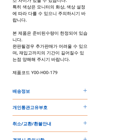
소 차이가 있을 수 있습니다.
특히 색상은 모니터의 화상, 색상 설정
에 따라 다를 수 있으니 주의하시기 바
랍니다.
본 제품은 준비된수량이 한정되어 있습
니다.
완판될경우 추가판매가 어려울 수 있으
며, 재입고까지의 기간이 길어질수 있
는점 양해해 주시기 바랍니다.
제품코드 Y00-H00-179
배송정보
주문한 모든 제품은 국제우체국 택배로 배송
개인통관고유부호
됩니다
.
배송기간은
지역에 따라 다소 차이가 있으나
,
150
불 이상 제품
,
목록통관 배제대상 제품일
5
일
～
10
일
정도
예상됩니다
.
취소/교환/환불안내
경우는 제품주문시 개인통관고유부호를 기입
해외배송인
관계로
세관통관 지연, 배송사의
해 주세요
.
배송지연 등으로
기간이
다소
지연될
가능성
교환
및
반품이
가능한
경우
에어소프트제품은 목록통관 배제대상으로 반
이
있는
점
양해해
주시기
바랍니다
.
결제시 주의사항