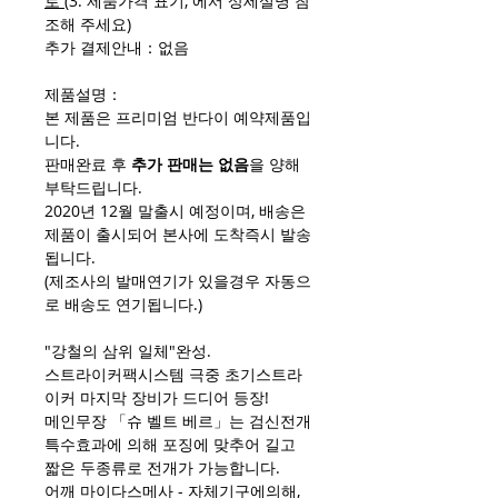
로
(3. 제품가격 표기, 에서 상세설명 참
조해 주세요)
추가 결제안내：없음
제품설명：
본 제품은 프리미엄 반다이 예약제품입
니다.
판매완료 후
추가 판매는 없음
을 양해
부탁드립니다.
2020년 12월 말출시 예정이며, 배송은
제품이 출시되어 본사에 도착즉시 발송
됩니다.
(제조사의 발매연기가 있을경우 자동으
로 배송도 연기됩니다.)
"강철의 삼위 일체"완성.
스트라이커팩시스템 극중 초기스트라
이커 마지막 장비가 드디어 등장!
메인무장 「슈 벨트 베르」는 검신전개
특수효과에 의해 포징에 맞추어 길고
짧은 두종류로 전개가 가능합니다.
어깨 마이다스메사 - 자체기구에의해,