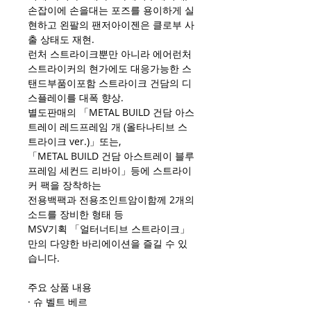
손잡이에 손을대는 포즈를 용이하게 실
현하고 왼팔의 팬저아이젠은 클로부 사
출 상태도 재현.
런처 스트라이크뿐만 아니라 에어런처
스트라이커의 현가에도 대응가능한 스
탠드부품이포함 스트라이크 건담의 디
스플레이를 대폭 향상.
별도판매의 「METAL BUILD 건담 아스
트레이 레드프레임 개 (올타나티브 스
트라이크 ver.)」또는,
「METAL BUILD 건담 아스트레이 블루
프레임 세컨드 리바이」등에 스트라이
커 팩을 장착하는
전용백팩과 전용조인트암이함께 2개의
소드를 장비한 형태 등
MSV기획 「얼터너티브 스트라이크」
만의 다양한 바리에이션을 즐길 수 있
습니다.
주요 상품 내용
· 슈 벨트 베르