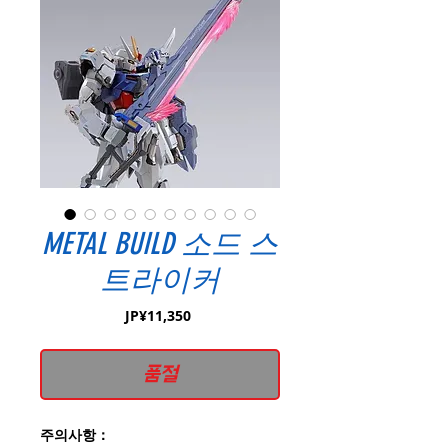
METAL BUILD 소드 스
트라이커
가
JP¥11,350
격
품절
주의사항：