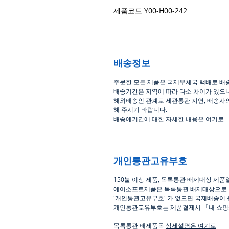
제품코드 Y00-H00-242
배송정보
주문한 모든 제품은 국제우체국 택배로 배
배송기간은
지역에 따라 다소 차이가 있으
해외배송인
관계로
세관통관 지연, 배송사
해
주시기
바랍니다
.
배송에기간에 대한
자세한 내용은 여기로
개인통관고유부호
150
불 이상 제품
,
목록통관 배제대상 제품
에어소프트제품은 목록통관 배제대상으로
'
개인통관고유부호
'
가 없으면 국제배송이 
개인통관교유부호는 제품결제시
「
내 쇼
목록통관 배제품목
상세설명은 여기로