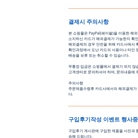
결제시 주의사항
본
쇼핑몰은
PayPal(
페이팔
)
을
이용한
해외
소지하신
카드가
해외결제가
가능한지
확
해외결제의
경우
안전을
위해
카드사에서
확인과정에서
도난
카드의
사용이나
타인
배송을
보류
또는
취소할
수
있습니다
.
무통장
입금은
쇼핑몰에서
결제가 되지 않
고객센터로
문의하셔야 하며
,
문의내용에 
주의사항
주문제품수령후
카드사에서의
해외결제가
다
.
구입후기작성 이벤트 행사
구입후기 계시판에 구입한 제품을 사진과 
송해 드립니다
.