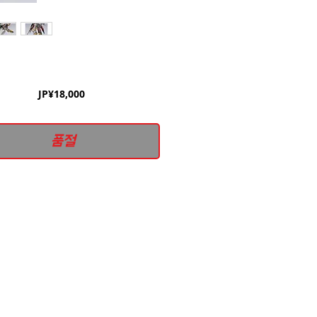
가
JP¥18,000
격
품절