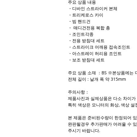
주요 상품 내용
・디바인 스트라이커 본체
・트리케로스 카이
・빔 핸드건
・ 매디건전용 복합 총
・조인트각종
・전용 받침대 세트
・스트라이크 어깨용 접속조인트
・아스트레이 허리용 조인트
・보조 받침대 세트
주요 상품 소재 ：BS ※본상품에는 
전체 길이 : 날개 폭 약 315mm
주의사항：
제품사진과 실제상품은 다소 차이가 
특히 색상은 모니터의 화상, 색상 설
본 제품은 준비된수량이 한정되어 
완판될경우 추가판매가 어려울 수 있
주시기 바랍니다.