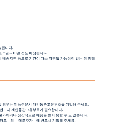
송됩니다
.
나
,
5
일
～
10
일
정도
예상됩니다
.
의 배송지연 등으로
기간이
다소
지연될
가능성이
있는
점
양해
일 경우는 제품주문시 개인통관고유부호를 기입해 주세요
.
 반드시 개인통관고유부호가 필요합니다
.
불가하거나 정상적으로 배송을 받지 못할 수 도 있습니다
.
핑카드
」
의
「
메모추가
」
에 반드시 기입해 주세요
.