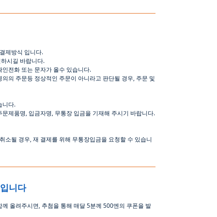
결제방식
입니다
.
인하시길
바랍니다
.
확인전화
또는
문자가
올수
있습니다
.
명의의
주문등
정상적인
주문이
아니라고
판단될
경우
,
주문
및
습니다
.
주문제품명
,
입금자명
,
무통장 입금을 기재해 주시기 바랍니다
.
취소될
경우
,
재
결제를
위해
무통장입금을
요청할
수
있습니
중입니다
함께 올려주시면
,
추첨을 통해 매달
5
분께
500
엔의 쿠폰을 발