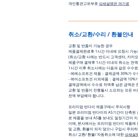
개인통관고유부호
상세설명은 여기로
취소/교환/수리 / 환불안내
교환
및
반품이
가능한
경우
제품결제완료후
1
시간
이내에
요청시
가능
(
취소
/
교환 시에는
반드시
고객센터
,
카카
제품구매
결제후
1
시간
이내의
취소는
전액
1
시간
이후
취소시에는
다음과
같은
수수료
-
에에소프트건
제품
：
결제금액
30%
가
수
-
에어소프트건
이외제품
：
결제금액
10%
결제금액에서
수수료
차액후
남은
금액은
교환
및
반품이
진행될시
소요되는
모든
비
전액
부담해야
합니다.
프리미엄 반다이 제품구매시 주의사항
일본 프리미엄 반다이의 AS기간이 단축된 
로 제품을 보내 AS를 보내도 일정기간이 지
이에, 본사에서는 프리미엄 반다이 제품에 
및 교환, 환불이 되지 않으니 구입시 주의
취소
/
교환
/
환불
/
자동취소에
대한
상세설