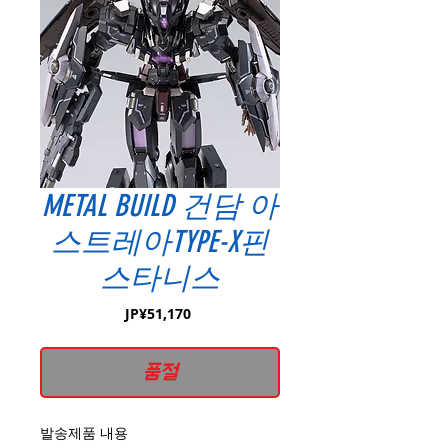
METAL BUILD 건담 아
스트레아TYPE-X핀
스타니스
가
JP¥51,170
격
품절
발송제품 내용