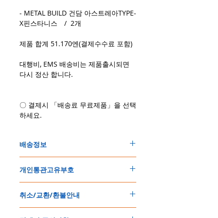
- METAL BUILD 건담 아스트레아TYPE-
X핀스타니스 / 2개
제품 합계 51.170엔(결제수수료 포함)
대행비, EMS 배송비는 제품출시되면
다시 정산 합니다.
〇 결제시 「배송료 무료제품」을 선택
하세요.
배송정보
주문한 모든 제품은 국제우체국 택배로 배송
개인통관고유부호
됩니다
.
배송기간은
지역에 따라 다소 차이가 있으나
,
150
불 이상 제품
,
목록통관 배제대상 제품일
5
일
～
10
일
정도
예상됩니다
.
취소/교환/환불안내
경우는 제품주문시 개인통관고유부호를 기입
해외배송인
관계로
세관통관 지연, 배송사의
해 주세요
.
배송지연 등으로
기간이
다소
지연될
가능성
교환
및
반품이
가능한
경우
에어소프트제품은 목록통관 배제대상으로 반
이
있는
점
양해해
주시기
바랍니다
.