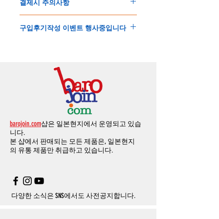
결제시 주의사항
제품결제완료후
1
시간
이내에
요청시
가능합
드시 개인통관고유부호가 필요합니다
.
배송에기간에 대한
자세한 내용은 여기로
니다
.
'
개인통관고유부호
'
가 없으면 국제배송이 불
본
쇼핑몰은
PayPal(
페이팔
)
을
이용한
해외결
(
취소
/
교환 시에는
반드시
고객센터
,
카카오톡
가하거나 정상적으로 배송을 받지 못할 수 도
구입후기작성 이벤트 행사중입니다
제방식
입니다
.
으로
취소
연락을
하셔야
합니다
)
있습니다
.
소지하신
카드가
해외결제가
가능한지
확인하
제품구매
결제후
1
시간
이내의
취소는
전액
개인통관교유부호는 제품결제시
「
내 쇼핑카
구입후기 계시판에 구입한 제품을 사진과 함
시길
바랍니다
.
환불처리
됩니다
.
드
」
의
「
메모추가
」
에 반드시 기입해 주세
께 올려주시면
,
추첨을 통해 매달
5
분께
500
해외결제의
경우
안전을
위해
카드사에서
확
1
시간
이후
취소시에는
다음과
같은
수수료가
요
.
엔의 쿠폰을 발송해 드립니다
.
인전화
또는
문자가
올수
있습니다
.
발생합니다
.
인스타그램
,
페이스북등에 리뷰를 올리고 링
확인과정에서
도난
카드의
사용이나
타인
명
-
에에소프트건
제품
：
결제금액
30%
가
수수
목록통관 배제품목
상세설명은 여기로
크를 알려주시면, 확인후일주일 이내로
500
엔
의의
주문등
정상적인
주문이
아니라고
판단
료로
발생됩니다
.
개인통관고유부호
상세설명은 여기로
의 쿠폰을 발송해 드립니다
.(
매달
1
회에 한함
)
될
경우
,
주문
및
배송을
보류
또는
취소할
수
-
에어소프트건
이외제품
：
결제금액
10%
가
있습니다
.
수수료로
발생됩니다
결제금액에서
수수료
차액후
남은
금액은
전
무통장
입금은
쇼핑몰에서
결제가 되지 않습
액
환불됩니다
.
barojoin.com
샵은 일본현지에서 운영되고 있습
니다
.
교환
및
반품이
진행될시
소요되는
모든
비용
니다.
고객센터로
문의하셔야 하며
,
문의내용에 주
은
오배송
및
제품에
하자가있는
경우를
제외
본 샵에서 판매되는 모든 제품은, 일본현지
문제품명
,
입금자명
,
무통장 입금을 기재해 주
하고
구매자가
전액
부담해야
합니다
.
의
유통 제품만 취급하고 있습니다.
시기 바랍니다
.
취소
/
교환
/
환불
/
자동취소에
대한
상세설명
은
여기로
주의사항
주문제품수령후
카드사에서의
해외결제가
취
소될
경우
,
재
결제를
위해
무통장입금을
요청
할
수
있습니다
.
다양한 소식은 SNS에서도 사전공지합니다.