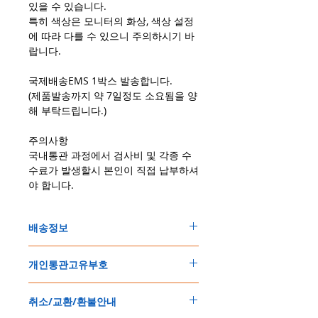
있을 수 있습니다.
특히 색상은 모니터의 화상, 색상 설정
에 따라 다를 수 있으니 주의하시기 바
랍니다.
국제배송EMS 1박스 발송합니다.
(제품발송까지 약 7일정도 소요됨을 양
해 부탁드립니다.)
주의사항
국내통관 과정에서 검사비 및 각종 수
수료가 발생할시 본인이 직접 납부하셔
야 합니다.
배송정보
주문한 모든 제품은 국제우체국 택배로 배송
개인통관고유부호
됩니다
.
배송기간은
지역에 따라 다소 차이가 있으나
,
150
불 이상 제품
,
목록통관 배제대상 제품일
5
일
～
10
일
정도
예상됩니다
.
취소/교환/환불안내
경우는 제품주문시 개인통관고유부호를 기입
해외배송인
관계로
세관통관 지연, 배송사의
해 주세요
.
배송지연 등으로
기간이
다소
지연될
가능성