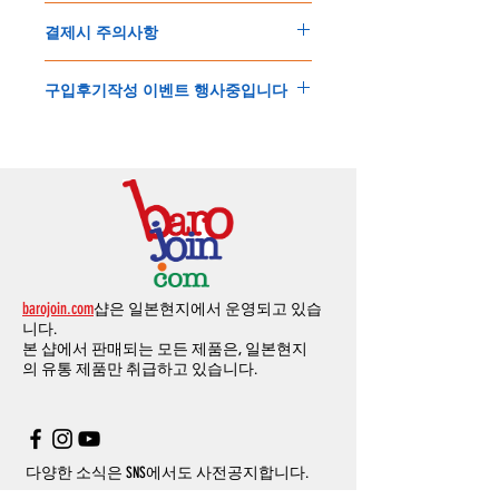
교환
및
반품이
가능한
경우
에어소프트제품은 목록통관 배제대상으로 반
이
있는
점
양해해
주시기
바랍니다
.
결제시 주의사항
제품결제완료후
1
시간
이내에
요청시
가능합
드시 개인통관고유부호가 필요합니다
.
배송에기간에 대한
자세한 내용은 여기로
니다
.
'
개인통관고유부호
'
가 없으면 국제배송이 불
본
쇼핑몰은
PayPal(
페이팔
)
을
이용한
해외결
(
취소
/
교환 시에는
반드시
고객센터
,
카카오톡
가하거나 정상적으로 배송을 받지 못할 수 도
구입후기작성 이벤트 행사중입니다
제방식
입니다
.
으로
취소
연락을
하셔야
합니다
)
있습니다
.
소지하신
카드가
해외결제가
가능한지
확인하
제품구매
결제후
1
시간
이내의
취소는
전액
개인통관교유부호는 제품결제시
「
내 쇼핑카
구입후기 계시판에 구입한 제품을 사진과 함
시길
바랍니다
.
환불처리
됩니다
.
드
」
의
「
메모추가
」
에 반드시 기입해 주세
께 올려주시면
,
추첨을 통해 매달
5
분께
500
해외결제의
경우
안전을
위해
카드사에서
확
1
시간
이후
취소시에는
다음과
같은
수수료가
요
.
엔의 쿠폰을 발송해 드립니다
.
인전화
또는
문자가
올수
있습니다
.
발생합니다
.
인스타그램
,
페이스북등에 리뷰를 올리고 링
확인과정에서
도난
카드의
사용이나
타인
명
-
에에소프트건
제품
：
결제금액
30%
가
수수
목록통관 배제품목
상세설명은 여기로
크를 알려주시면, 확인후일주일 이내로
500
엔
의의
주문등
정상적인
주문이
아니라고
판단
료로
발생됩니다
.
개인통관고유부호
상세설명은 여기로
의 쿠폰을 발송해 드립니다
.(
매달
1
회에 한함
)
될
경우
,
주문
및
배송을
보류
또는
취소할
수
-
에어소프트건
이외제품
：
결제금액
10%
가
있습니다
.
수수료로
발생됩니다
결제금액에서
수수료
차액후
남은
금액은
전
무통장
입금은
쇼핑몰에서
결제가 되지 않습
액
환불됩니다
.
barojoin.com
샵은 일본현지에서 운영되고 있습
니다
.
교환
및
반품이
진행될시
소요되는
모든
비용
니다.
고객센터로
문의하셔야 하며
,
문의내용에 주
은
오배송
및
제품에
하자가있는
경우를
제외
본 샵에서 판매되는 모든 제품은, 일본현지
문제품명
,
입금자명
,
무통장 입금을 기재해 주
하고
구매자가
전액
부담해야
합니다
.
의
유통 제품만 취급하고 있습니다.
시기 바랍니다
.
취소
/
교환
/
환불
/
자동취소에
대한
상세설명
은
여기로
주의사항
주문제품수령후
카드사에서의
해외결제가
취
소될
경우
,
재
결제를
위해
무통장입금을
요청
할
수
있습니다
.
다양한 소식은 SNS에서도 사전공지합니다.