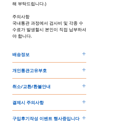
해 부탁드립니다.)
주의사항
국내통관 과정에서 검사비 및 각종 수
수료가 발생할시 본인이 직접 납부하셔
야 합니다.
배송정보
주문한 모든 제품은 국제우체국 택배로 배송
개인통관고유부호
됩니다
.
배송기간은
지역에 따라 다소 차이가 있으나
,
150
불 이상 제품
,
목록통관 배제대상 제품일
5
일
～
10
일
정도
예상됩니다
.
취소/교환/환불안내
경우는 제품주문시 개인통관고유부호를 기입
해외배송인
관계로
세관통관 지연, 배송사의
해 주세요
.
배송지연 등으로
기간이
다소
지연될
가능성
교환
및
반품이
가능한
경우
에어소프트제품은 목록통관 배제대상으로 반
이
있는
점
양해해
주시기
바랍니다
.
결제시 주의사항
제품결제완료후
1
시간
이내에
요청시
가능합
드시 개인통관고유부호가 필요합니다
.
배송에기간에 대한
자세한 내용은 여기로
니다
.
'
개인통관고유부호
'
가 없으면 국제배송이 불
본
쇼핑몰은
PayPal(
페이팔
)
을
이용한
해외결
(
취소
/
교환 시에는
반드시
고객센터
,
카카오톡
가하거나 정상적으로 배송을 받지 못할 수 도
구입후기작성 이벤트 행사중입니다
제방식
입니다
.
으로
취소
연락을
하셔야
합니다
)
있습니다
.
소지하신
카드가
해외결제가
가능한지
확인하
제품구매
결제후
1
시간
이내의
취소는
전액
개인통관교유부호는 제품결제시
「
내 쇼핑카
구입후기 계시판에 구입한 제품을 사진과 함
시길
바랍니다
.
환불처리
됩니다
.
드
」
의
「
메모추가
」
에 반드시 기입해 주세
께 올려주시면
,
추첨을 통해 매달
5
분께
500
해외결제의
경우
안전을
위해
카드사에서
확
1
시간
이후
취소시에는
다음과
같은
수수료가
요
.