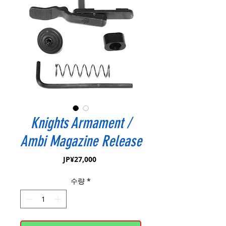
Knights Armament /
Ambi Magazine Release
가
JP¥27,000
격
수량
*