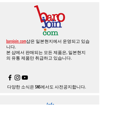
엔의 쿠폰을 발송해 드립니다
.
인전화
또는
문자가
올수
있습니다
.
발생합니다
.
인스타그램
,
페이스북등에 리뷰를 올리고 링
확인과정에서
도난
카드의
사용이나
타인
명
-
에에소프트건
제품
：
결제금액
30%
가
수수
목록통관 배제품목
상세설명은 여기로
크를 알려주시면, 확인후일주일 이내로
500
엔
의의
주문등
정상적인
주문이
아니라고
판단
료로
발생됩니다
.
개인통관고유부호
상세설명은 여기로
의 쿠폰을 발송해 드립니다
.(
매달
1
회에 한함
)
될
경우
,
주문
및
배송을
보류
또는
취소할
수
-
에어소프트건
이외제품
：
결제금액
10%
가
있습니다
.
수수료로
발생됩니다
결제금액에서
수수료
차액후
남은
금액은
전
무통장
입금은
쇼핑몰에서
결제가 되지 않습
액
환불됩니다
.
barojoin.com
샵은 일본현지에서 운영되고 있습
니다
.
교환
및
반품이
진행될시
소요되는
모든
비용
니다.
고객센터로
문의하셔야 하며
,
문의내용에 주
은
오배송
및
제품에
하자가있는
경우를
제외
본 샵에서 판매되는 모든 제품은, 일본현지
문제품명
,
입금자명
,
무통장 입금을 기재해 주
하고
구매자가
전액
부담해야
합니다
.
의
유통 제품만 취급하고 있습니다.
시기 바랍니다
.
취소
/
교환
/
환불
/
자동취소에
대한
상세설명
은
여기로
주의사항
주문제품수령후
카드사에서의
해외결제가
취
소될
경우
,
재
결제를
위해
무통장입금을
요청
할
수
있습니다
.
다양한 소식은 SNS에서도 사전공지합니다.
Info
About us
사이트 이용약관
​개인정보 처리방침