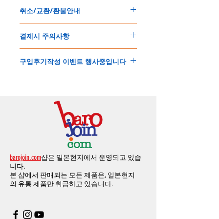
150
불 이상 제품
,
목록통관 배제대상 제품일
5
일
～
10
일
정도
예상됩니다
.
취소/교환/환불안내
경우는 제품주문시 개인통관고유부호를 기입
해외배송인
관계로
세관통관 지연, 배송사의
해 주세요
.
배송지연 등으로
기간이
다소
지연될
가능성
교환
및
반품이
가능한
경우
에어소프트제품은 목록통관 배제대상으로 반
이
있는
점
양해해
주시기
바랍니다
.
결제시 주의사항
제품결제완료후
1
시간
이내에
요청시
가능합
드시 개인통관고유부호가 필요합니다
.
배송에기간에 대한
자세한 내용은 여기로
니다
.
'
개인통관고유부호
'
가 없으면 국제배송이 불
본
쇼핑몰은
PayPal(
페이팔
)
을
이용한
해외결
(
취소
/
교환 시에는
반드시
고객센터
,
카카오톡
가하거나 정상적으로 배송을 받지 못할 수 도
구입후기작성 이벤트 행사중입니다
제방식
입니다
.
으로
취소
연락을
하셔야
합니다
)
있습니다
.
소지하신
카드가
해외결제가
가능한지
확인하
제품구매
결제후
1
시간
이내의
취소는
전액
개인통관교유부호는 제품결제시
「
내 쇼핑카
구입후기 계시판에 구입한 제품을 사진과 함
시길
바랍니다
.
환불처리
됩니다
.
드
」
의
「
메모추가
」
에 반드시 기입해 주세
께 올려주시면
,
추첨을 통해 매달
5
분께
500
해외결제의
경우
안전을
위해
카드사에서
확
1
시간
이후
취소시에는
다음과
같은
수수료가
요
.
엔의 쿠폰을 발송해 드립니다
.
인전화
또는
문자가
올수
있습니다
.
발생합니다
.
인스타그램
,
페이스북등에 리뷰를 올리고 링
확인과정에서
도난
카드의
사용이나
타인
명
-
에에소프트건
제품
：
결제금액
30%
가
수수
목록통관 배제품목
상세설명은 여기로
크를 알려주시면, 확인후일주일 이내로
500
엔
의의
주문등
정상적인
주문이
아니라고
판단
료로
발생됩니다
.
개인통관고유부호
상세설명은 여기로
의 쿠폰을 발송해 드립니다
.(
매달
1
회에 한함
)
될
경우
,
주문
및
배송을
보류
또는
취소할
수
-
에어소프트건
이외제품
：
결제금액
10%
가
있습니다
.
수수료로
발생됩니다
결제금액에서
수수료
차액후
남은
금액은
전
무통장
입금은
쇼핑몰에서
결제가 되지 않습
액
환불됩니다
.
barojoin.com
샵은 일본현지에서 운영되고 있습
니다
.
교환
및
반품이
진행될시
소요되는
모든
비용
니다.
고객센터로
문의하셔야 하며
,
문의내용에 주
은
오배송
및
제품에
하자가있는
경우를
제외
본 샵에서 판매되는 모든 제품은, 일본현지
문제품명
,
입금자명
,
무통장 입금을 기재해 주
하고
구매자가
전액
부담해야
합니다
.
의
유통 제품만 취급하고 있습니다.
시기 바랍니다
.
취소
/
교환
/
환불
/
자동취소에
대한
상세설명
은
여기로
주의사항
주문제품수령후
카드사에서의
해외결제가
취