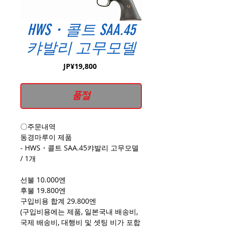
HWS・콜트 SAA.45
캬발리 고무모델
가
JP¥19,800
격
품절
〇주문내역
동경마루이 제품
- HWS・콜트 SAA.45캬발리 고무모델
/ 1개
선불 10.000엔
후불 19.800엔
구입비용 합계 29.800엔
(구입비용에는 제품, 일본국내 배송비,
국제 배송비, 대행비 및 셋팅 비가 포합