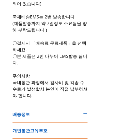
되어 있습니다)
국제배송EMS는 2번 발송합니다
(제품발송까지 약 7일정도 소요됨을 양
해 부탁드립니다.)
〇결제시 「배송료 무료제품」을 선택
하세요.
〇본 제품은 2번 나누어 EMS발송 됩니
다.
주의사항
국내통관 과정에서 검사비 및 각종 수
수료가 발생할시 본인이 직접 납부하셔
야 합니다.
배송정보
주문한 모든 제품은 국제우체국 택배로 배송
개인통관고유부호
됩니다
.
배송기간은
지역에 따라 다소 차이가 있으나
,