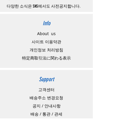
소될
경우
,
재
결제를
위해
무통장입금을
요청
할
수
있습니다
.
다양한 소식은 SNS에서도 사전공지합니다.
Info
About us
사이트 이용약관
​개인정보 처리방침
特定商取引法に関わる表示
Support
고객센터
배송주소 변경요청
공지 / 안내사항
배송 / 통관 / 관세
제품결제방법