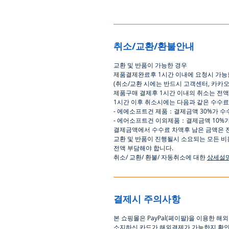
취소/교환/환불안내
교환
및
반품이
가능한
경우
제품결제완료후
1
시간
이내에
요청시
가능
(
취소
/
교환 시에는
반드시
고객센터
,
카카
제품구매
결제후
1
시간
이내의
취소는
전액
1
시간
이후
취소시에는
다음과
같은
수수료
-
에에소프트건
제품
：
결제금액
30%
가
수
-
에어소프트건
이외제품
：
결제금액
10%
결제금액에서
수수료
차액후
남은
금액은
교환
및
반품이
진행될시
소요되는
모든
비
전액
부담해야
합니다
.
취소
/
교환
/
환불
/
자동취소에
대한
상세설
결제시 주의사항
본
쇼핑몰은
PayPal(
페이팔
)
을
이용한
해외
소지하신
카드가
해외결제가
가능한지
확