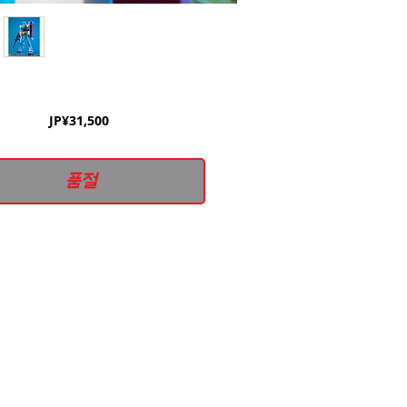
가
JP¥31,500
격
품절