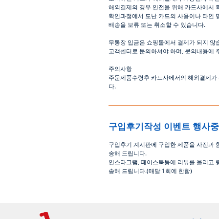
해외결제의
경우
안전을
위해
카드사에서
확인과정에서
도난
카드의
사용이나
타인
배송을
보류
또는
취소할
수
있습니다
.
무통장
입금은
쇼핑몰에서
결제가 되지 않
고객센터로
문의하셔야 하며
,
문의내용에 
주의사항
주문제품수령후
카드사에서의
해외결제가
다
.
구입후기작성 이벤트 행사
구입후기 계시판에 구입한 제품을 사진과 
송해 드립니다
.
인스타그램
,
페이스북등에 리뷰를 올리고 
송해 드립니다
.(
매달
1
회에 한함
)