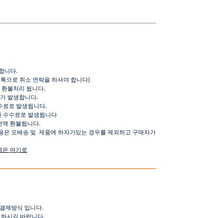
합니다
.
오톡으로
취소
연락을
하셔야
합니다
)
환불처리
됩니다
.
가
발생합니다
.
수료로
발생됩니다
.
가
수수료로
발생됩니다
전액
환불됩니다
.
용은
오배송
및
제품에
하자가있는
경우를
제외하고
구매자가
명은
여기로
결제방식
입니다
.
인하시길
바랍니다
.