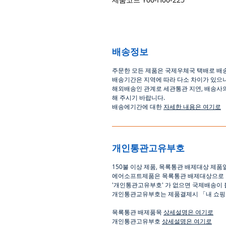
배송정보
주문한 모든 제품은 국제우체국 택배로 배
배송기간은
지역에 따라 다소 차이가 있으
해외배송인
관계로
세관통관 지연, 배송사
해
주시기
바랍니다
.
배송에기간에 대한
자세한 내용은 여기로
개인통관고유부호
150
불 이상 제품
,
목록통관 배제대상 제품
에어소프트제품은 목록통관 배제대상으로
'
개인통관고유부호
'
가 없으면 국제배송이 
개인통관교유부호는 제품결제시
「
내 쇼
목록통관 배제품목
상세설명은 여기로
개인통관고유부호
상세설명은 여기로