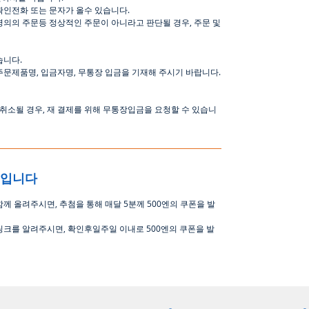
확인전화
또는
문자가
올수
있습니다
.
명의의
주문등
정상적인
주문이
아니라고
판단될
경우
,
주문
및
습니다
.
주문제품명
,
입금자명
,
무통장 입금을 기재해 주시기 바랍니다
.
취소될
경우
,
재
결제를
위해
무통장입금을
요청할
수
있습니
중입니다
함께 올려주시면
,
추첨을 통해 매달
5
분께
500
엔의 쿠폰을 발
링크를 알려주시면, 확인후일주일 이내로
500
엔의 쿠폰을 발