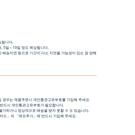
송됩니다
.
나
,
5
일
～
10
일
정도
예상됩니다
.
의 배송지연 등으로
기간이
다소
지연될
가능성이
있는
점
양해
일 경우는 제품주문시 개인통관고유부호를 기입해 주세요
.
 반드시 개인통관고유부호가 필요합니다
.
불가하거나 정상적으로 배송을 받지 못할 수 도 있습니다
.
핑카드
」
의
「
메모추가
」
에 반드시 기입해 주세요
.