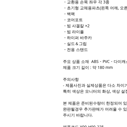
・교환용 손목 좌우 각 3종
・초기형 교체용파츠(왼쪽 어깨, 오른
・백팩
・코어포트
・빔 사겔칼 ×2
・빔 라이플
・하이퍼 바주카
・실드＆그립
・전용 스탠드
주요 상품 소재 ABS・PVC・다이
제품 크기 길이 : 약 180 mm
주의사항
- 제품사진과 실제상품은 다소 차이가
특히 색상은 모니터의 화상, 색상 설
본 제품은 준비된수량이 한정되어 있
완판될경우 추가판매가 어려울 수 있
주시기 바랍니다.
제품코드 Y00-H00-225