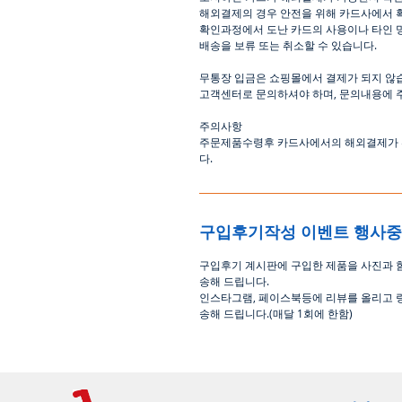
해외결제의
경우
안전을
위해
카드사에서
확인과정에서
도난
카드의
사용이나
타인
배송을
보류
또는
취소할
수
있습니다
.
무통장
입금은
쇼핑몰에서
결제가 되지 않
고객센터로
문의하셔야 하며
,
문의내용에 
주의사항
주문제품수령후
카드사에서의
해외결제가
다
.
구입후기작성 이벤트 행사
구입후기 계시판에 구입한 제품을 사진과 
송해 드립니다
.
인스타그램
,
페이스북등에 리뷰를 올리고 
송해 드립니다
.(
매달
1
회에 한함
)