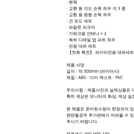
· 본체
· 교환 용 각도 손목 좌우 각 3 종
· 교환 용 원형 손목 좌우
· 건 포드 세트
· 파일럿 피규어
· 가워크용 안테나 × 2
· 복부 디테일 업 파트 좌우
· 전용 대좌 세트
·【첫회 특전】 파이터전용 대좌세트
제품 사양
길이 : 약 300mm (파이터시)
재질 : ABS · 다이 캐스트 · PVC
주의사항：제품사진과 실제상품은 다
특히 색상은 모니터의 화상, 색상 설
본 제품은 준비된수량이 한정되어 있
완판될경우 추가판매가 어려울 수 있
주시기 바랍니다.
제품코드 Y00-H00-180