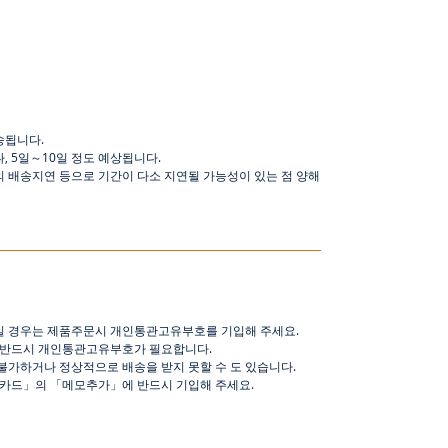
송됩니다
.
나
,
5
일
～
10
일
정도
예상됩니다
.
의 배송지연 등으로
기간이
다소
지연될
가능성이
있는
점
양해
일 경우는 제품주문시 개인통관고유부호를 기입해 주세요
.
 반드시 개인통관고유부호가 필요합니다
.
불가하거나 정상적으로 배송을 받지 못할 수 도 있습니다
.
핑카드
」
의
「
메모추가
」
에 반드시 기입해 주세요
.