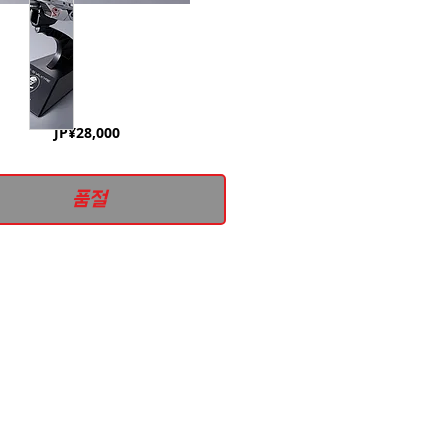
가
JP¥28,000
격
품절