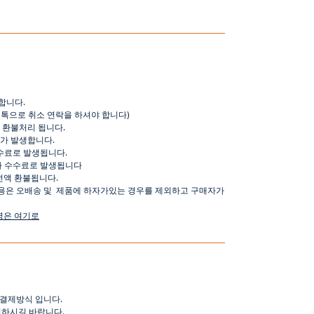
합니다
.
오톡으로
취소
연락을
하셔야
합니다
)
환불처리
됩니다
.
가
발생합니다
.
수료로
발생됩니다
.
가
수수료로
발생됩니다
전액
환불됩니다
.
용은
오배송
및
제품에
하자가있는
경우를
제외하고
구매자가
명은
여기로
결제방식
입니다
.
인하시길
바랍니다
.