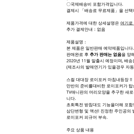
〇국제배송비 포함가격입니다.
결제시 「배송료 무료제품」을 선택
제품가격에 대한 상세설명은
여기로
추가 결제안내：없음
제품설명：
본 제품은 일반판매 예약제품입니다.
판매완료 후
추가 판매는 없음
을 양
2020년 11월 말출시 예정이며, 
(제조사의 발매연기가 있을경우 자동
스컬 대대장 로이포커 마침내등장 !!
만반의 준비를대비한 로이포커가 탑승하
TV애니판의 머리모양을 추구한 새
니다.
초회특전 받침대도 기능을더해 포함
삼단변형 및 액션! 진정한 주인공의
로이포커 피규어 부속.
주요 상품 내용