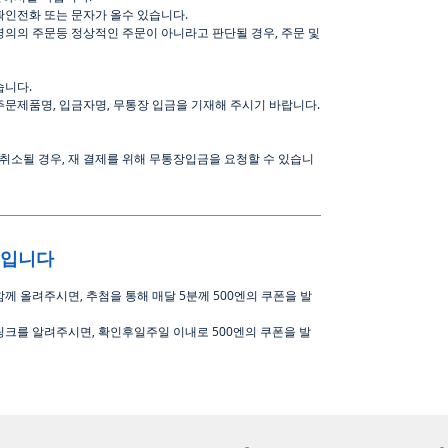
확인전화
또는
문자가
올수
있습니다
.
명의의
주문등
정상적인
주문이
아니라고
판단될
경우
,
주문
및
습니다
.
주문제품명
,
입금자명
,
무통장 입금을 기재해 주시기 바랍니다
.
취소될
경우
,
재
결제를
위해
무통장입금을
요청할
수
있습니
중입니다
함께 올려주시면
,
추첨을 통해 매달
5
분께
500
엔의 쿠폰을 발
링크를 알려주시면, 확인후일주일 이내로
500
엔의 쿠폰을 발