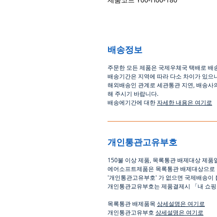
배송정보
주문한 모든 제품은 국제우체국 택배로 배
배송기간은
지역에 따라 다소 차이가 있으
해외배송인
관계로
세관통관 지연, 배송사
해
주시기
바랍니다
.
배송에기간에 대한
자세한 내용은 여기로
개인통관고유부호
150
불 이상 제품
,
목록통관 배제대상 제품
에어소프트제품은 목록통관 배제대상으로
'
개인통관고유부호
'
가 없으면 국제배송이 
개인통관교유부호는 제품결제시
「
내 쇼
목록통관 배제품목
상세설명은 여기로
개인통관고유부호
상세설명은 여기로