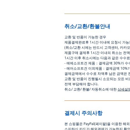
취소/교환/환불안내
교환
및
반품이
가능한
경우
제품결제완료후
1
시간
이내에
요청시
가능
(
취소
/
교환 시에는
반드시
고객센터
,
카카
제품구매
결제후
1
시간
이내의
취소는
전액
1
시간
이후
취소시에는
다음과
같은
수수료
-
에에소프트건
제품
：
결제금액
30%
가
수
-
에어소프트건
이외제품
：
결제금액
10%
결제금액에서
수수료
차액후
남은
금액은
교환
및
반품이
진행될시
소요되는
모든
비
전액
부담해야
합니다
.
취소
/
교환
/
환불
/
자동취소에
대한
상세설
결제시 주의사항
본
쇼핑몰은
PayPal(
페이팔
)
을
이용한
해외
소지하신
카드가
해외결제가
가능한지
확