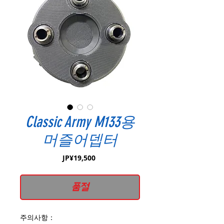
Classic Army M133용
머즐어뎁터
가
JP¥19,500
격
품절
주의사항：