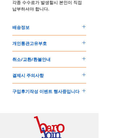
각종 수수료가 발생할시 본인이 직접
납부하셔야 합니다.
배송정보
주문한 모든 제품은 국제우체국 택배로 배송
개인통관고유부호
됩니다
.
배송기간은
지역에 따라 다소 차이가 있으나
,
150
불 이상 제품
,
목록통관 배제대상 제품일
5
일
～
10
일
정도
예상됩니다
.
취소/교환/환불안내
경우는 제품주문시 개인통관고유부호를 기입
해외배송인
관계로
세관통관 지연, 배송사의
해 주세요
.
배송지연 등으로
기간이
다소
지연될
가능성
교환
및
반품이
가능한
경우
에어소프트제품은 목록통관 배제대상으로 반
이
있는
점
양해해
주시기
바랍니다
.
결제시 주의사항
제품결제완료후
1
시간
이내에
요청시
가능합
드시 개인통관고유부호가 필요합니다
.
배송에기간에 대한
자세한 내용은 여기로
니다
.
'
개인통관고유부호
'
가 없으면 국제배송이 불
본
쇼핑몰은
PayPal(
페이팔
)
을
이용한
해외결
(
취소
/
교환 시에는
반드시
고객센터
,
카카오톡
가하거나 정상적으로 배송을 받지 못할 수 도
구입후기작성 이벤트 행사중입니다
제방식
입니다
.
으로
취소
연락을
하셔야
합니다
)
있습니다
.
소지하신
카드가
해외결제가
가능한지
확인하
제품구매
결제후
1
시간
이내의
취소는
전액
개인통관교유부호는 제품결제시
「
내 쇼핑카
구입후기 계시판에 구입한 제품을 사진과 함
시길
바랍니다
.
환불처리
됩니다
.
드
」
의
「
메모추가
」
에 반드시 기입해 주세
께 올려주시면
,
추첨을 통해 매달
5
분께
500
해외결제의
경우
안전을
위해
카드사에서
확
1
시간
이후
취소시에는
다음과
같은
수수료가
요
.
엔의 쿠폰을 발송해 드립니다
.
인전화
또는
문자가
올수
있습니다
.
발생합니다
.
인스타그램
,
페이스북등에 리뷰를 올리고 링
확인과정에서
도난
카드의
사용이나
타인
명
-
에에소프트건
제품
：
결제금액
30%
가
수수
목록통관 배제품목
상세설명은 여기로
크를 알려주시면, 확인후일주일 이내로
500
엔
의의
주문등
정상적인
주문이
아니라고
판단
료로
발생됩니다
.
개인통관고유부호
상세설명은 여기로
의 쿠폰을 발송해 드립니다
.(
매달
1
회에 한함
)
될
경우
,
주문
및
배송을
보류
또는
취소할
수
-
에어소프트건
이외제품
：
결제금액
10%
가
있습니다
.
수수료로
발생됩니다