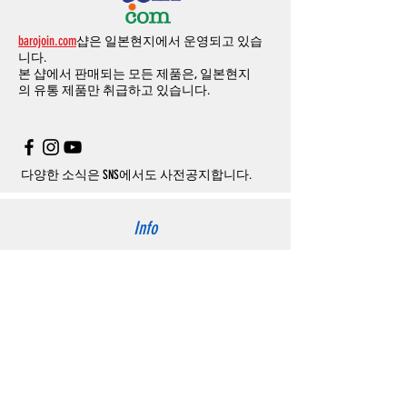
결제금액에서
수수료
차액후
남은
금액은
전
무통장
입금은
쇼핑몰에서
결제가 되지 않습
액
환불됩니다
.
barojoin.com
샵은 일본현지에서 운영되고 있습
니다
.
교환
및
반품이
진행될시
소요되는
모든
비용
니다.
고객센터로
문의하셔야 하며
,
문의내용에 주
은
오배송
및
제품에
하자가있는
경우를
제외
본 샵에서 판매되는 모든 제품은, 일본현지
문제품명
,
입금자명
,
무통장 입금을 기재해 주
하고
구매자가
전액
부담해야
합니다
.
의
유통 제품만 취급하고 있습니다.
시기 바랍니다
.
취소
/
교환
/
환불
/
자동취소에
대한
상세설명
은
여기로
주의사항
주문제품수령후
카드사에서의
해외결제가
취
소될
경우
,
재
결제를
위해
무통장입금을
요청
할
수
있습니다
.
다양한 소식은 SNS에서도 사전공지합니다.
Info
About us
사이트 이용약관
​개인정보 처리방침
特定商取引法に関わる表示
Support