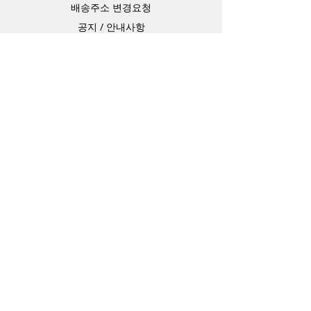
배송주소 변경요청
공지 / 안내사항
배송 / 통관 / 관세
제품결제방법
배송기간
Contact
Store Address
4-15-10,matiya, arakawaku,Tokyo Japan,
Information Technology Banking
e-mail：
master@barojoin.com
​TEL：81-80-3354-1863
카카오톡 ID：barojoin(오전10시 부터 오후
13시까지)
연락가능 시간
평일 10:00 ~ 13:30
18시 이후는 프라이버시 시간입니다.