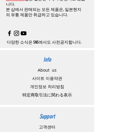
교환
및
반품이
진행될시
소요되는
모든
비용
니다.
고객센터로
문의하셔야 하며
,
문의내용에 주
은
오배송
및
제품에
하자가있는
경우를
제외
본 샵에서 판매되는 모든 제품은, 일본현지
문제품명
,
입금자명
,
무통장 입금을 기재해 주
하고
구매자가
전액
부담해야
합니다
.
의
유통 제품만 취급하고 있습니다.
시기 바랍니다
.
취소
/
교환
/
환불
/
자동취소에
대한
상세설명
은
여기로
주의사항
주문제품수령후
카드사에서의
해외결제가
취
소될
경우
,
재
결제를
위해
무통장입금을
요청
할
수
있습니다
.
다양한 소식은 SNS에서도 사전공지합니다.
Info
About us
사이트 이용약관
​개인정보 처리방침
特定商取引法に関わる表示
Support
고객센터