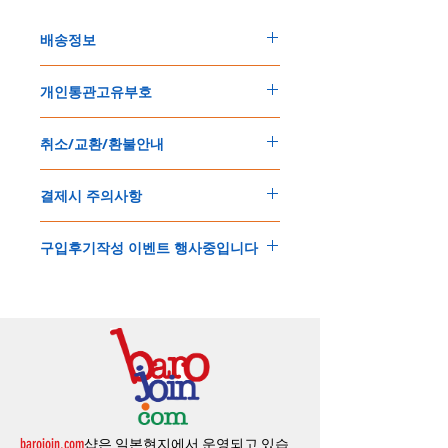
배송정보
주문한 모든 제품은 국제우체국 택배로 배송
개인통관고유부호
됩니다
.
배송기간은
지역에 따라 다소 차이가 있으나
,
150
불 이상 제품
,
목록통관 배제대상 제품일
5
일
～
10
일
정도
예상됩니다
.
취소/교환/환불안내
경우는 제품주문시 개인통관고유부호를 기입
해외배송인
관계로
세관통관 지연, 배송사의
해 주세요
.
배송지연 등으로
기간이
다소
지연될
가능성
교환
및
반품이
가능한
경우
에어소프트제품은 목록통관 배제대상으로 반
이
있는
점
양해해
주시기
바랍니다
.
결제시 주의사항
제품결제완료후
1
시간
이내에
요청시
가능합
드시 개인통관고유부호가 필요합니다
.
배송에기간에 대한
자세한 내용은 여기로
니다
.
'
개인통관고유부호
'
가 없으면 국제배송이 불
본
쇼핑몰은
PayPal(
페이팔
)
을
이용한
해외결
(
취소
/
교환 시에는
반드시
고객센터
,
카카오톡
가하거나 정상적으로 배송을 받지 못할 수 도
구입후기작성 이벤트 행사중입니다
제방식
입니다
.
으로
취소
연락을
하셔야
합니다
)
있습니다
.
소지하신
카드가
해외결제가
가능한지
확인하
제품구매
결제후
1
시간
이내의
취소는
전액
개인통관교유부호는 제품결제시
「
내 쇼핑카
구입후기 계시판에 구입한 제품을 사진과 함
시길
바랍니다
.
환불처리
됩니다
.
드
」
의
「
메모추가
」
에 반드시 기입해 주세
께 올려주시면
,
추첨을 통해 매달
5
분께
500
해외결제의
경우
안전을
위해
카드사에서
확
1
시간
이후
취소시에는
다음과
같은
수수료가
요
.
엔의 쿠폰을 발송해 드립니다
.
인전화
또는
문자가
올수
있습니다
.
발생합니다
.
인스타그램
,
페이스북등에 리뷰를 올리고 링
확인과정에서
도난
카드의
사용이나
타인
명
-
에에소프트건
제품
：
결제금액
30%
가
수수
목록통관 배제품목
상세설명은 여기로
크를 알려주시면, 확인후일주일 이내로
500
엔
의의
주문등
정상적인
주문이
아니라고
판단
료로
발생됩니다
.
개인통관고유부호
상세설명은 여기로
의 쿠폰을 발송해 드립니다
.(
매달
1
회에 한함
)
될
경우
,
주문
및
배송을
보류
또는
취소할
수
-
에어소프트건
이외제품
：
결제금액
10%
가
있습니다
.
수수료로
발생됩니다
결제금액에서
수수료
차액후
남은
금액은
전
무통장
입금은
쇼핑몰에서
결제가 되지 않습
액
환불됩니다
.
barojoin.com
샵은 일본현지에서 운영되고 있습
니다
.