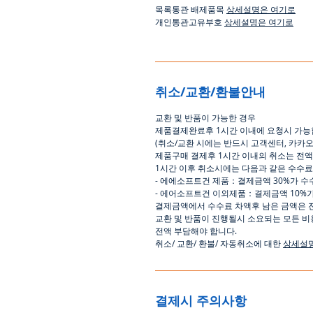
목록통관 배제품목
상세설명은 여기로
개인통관고유부호
상세설명은 여기로
취소/교환/환불안내
교환
및
반품이
가능한
경우
제품결제완료후
1
시간
이내에
요청시
가능
(
취소
/
교환 시에는
반드시
고객센터
,
카카
제품구매
결제후
1
시간
이내의
취소는
전액
1
시간
이후
취소시에는
다음과
같은
수수료
-
에에소프트건
제품
：
결제금액
30%
가
수
-
에어소프트건
이외제품
：
결제금액
10%
결제금액에서
수수료
차액후
남은
금액은
교환
및
반품이
진행될시
소요되는
모든
비
전액
부담해야
합니다
.
취소
/
교환
/
환불
/
자동취소에
대한
상세설
결제시 주의사항