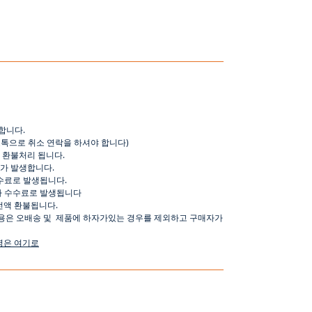
합니다
.
오톡으로
취소
연락을
하셔야
합니다
)
환불처리
됩니다
.
가
발생합니다
.
수료로
발생됩니다
.
가
수수료로
발생됩니다
전액
환불됩니다
.
용은
오배송
및
제품에
하자가있는
경우를
제외하고
구매자가
명은
여기로