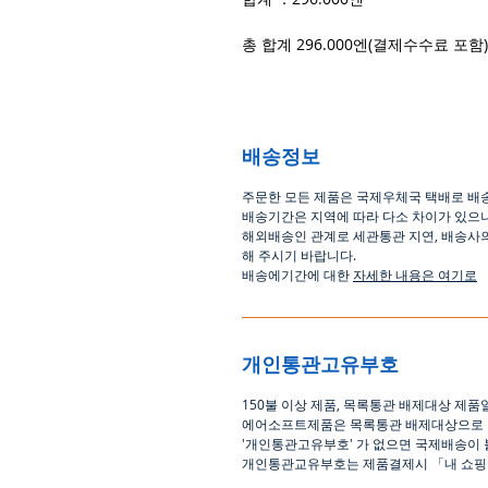
총 합계 296.000엔(결제수수료 포함
배송정보
주문한 모든 제품은 국제우체국 택배로 배
배송기간은
지역에 따라 다소 차이가 있으
해외배송인
관계로
세관통관 지연, 배송사
해
주시기
바랍니다
.
배송에기간에 대한
자세한 내용은 여기로
개인통관고유부호
150
불 이상 제품
,
목록통관 배제대상 제품
에어소프트제품은 목록통관 배제대상으로
'
개인통관고유부호
'
가 없으면 국제배송이 
개인통관교유부호는 제품결제시
「
내 쇼