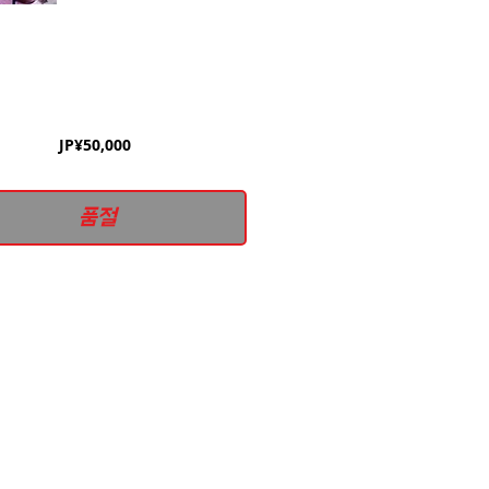
가
JP¥50,000
격
품절