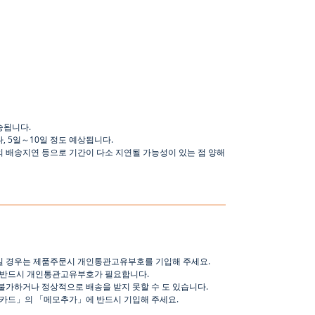
)
송됩니다
.
나
,
5
일
～
10
일
정도
예상됩니다
.
의 배송지연 등으로
기간이
다소
지연될
가능성이
있는
점
양해
일 경우는 제품주문시 개인통관고유부호를 기입해 주세요
.
 반드시 개인통관고유부호가 필요합니다
.
불가하거나 정상적으로 배송을 받지 못할 수 도 있습니다
.
핑카드
」
의
「
메모추가
」
에 반드시 기입해 주세요
.