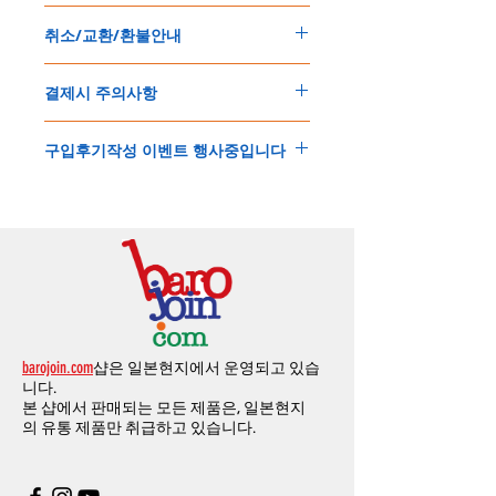
150
불 이상 제품
,
목록통관 배제대상 제품일
5
일
～
10
일
정도
예상됩니다
.
취소/교환/환불안내
경우는 제품주문시 개인통관고유부호를 기입
해외배송인
관계로
세관통관 지연, 배송사의
해 주세요
.
배송지연 등으로
기간이
다소
지연될
가능성
교환
및
반품이
가능한
경우
에어소프트제품은 목록통관 배제대상으로 반
이
있는
점
양해해
주시기
바랍니다
.
결제시 주의사항
제품결제완료후
1
시간
이내에
요청시
가능합
드시 개인통관고유부호가 필요합니다
.
배송에기간에 대한
자세한 내용은 여기로
니다
.
'
개인통관고유부호
'
가 없으면 국제배송이 불
본
쇼핑몰은
PayPal(
페이팔
)
을
이용한
해외결
(
취소
/
교환 시에는
반드시
고객센터
,
카카오톡
가하거나 정상적으로 배송을 받지 못할 수 도
구입후기작성 이벤트 행사중입니다
제방식
입니다
.
으로
취소
연락을
하셔야
합니다
)
있습니다
.
소지하신
카드가
해외결제가
가능한지
확인하
제품구매
결제후
1
시간
이내의
취소는
전액
개인통관교유부호는 제품결제시
「
내 쇼핑카
구입후기 계시판에 구입한 제품을 사진과 함
시길
바랍니다
.
환불처리
됩니다
.
드
」
의
「
메모추가
」
에 반드시 기입해 주세
께 올려주시면
,
추첨을 통해 매달
5
분께
500
해외결제의
경우
안전을
위해
카드사에서
확
1
시간
이후
취소시에는
다음과
같은
수수료가
요
.
엔의 쿠폰을 발송해 드립니다
.
인전화
또는
문자가
올수
있습니다
.
발생합니다
.
인스타그램
,
페이스북등에 리뷰를 올리고 링
확인과정에서
도난
카드의
사용이나
타인
명
-
에에소프트건
제품
：
결제금액
30%
가
수수
목록통관 배제품목
상세설명은 여기로
크를 알려주시면, 확인후일주일 이내로
500
엔
의의
주문등
정상적인
주문이
아니라고
판단
료로
발생됩니다
.
개인통관고유부호
상세설명은 여기로
의 쿠폰을 발송해 드립니다
.(
매달
1
회에 한함
)
될
경우
,
주문
및
배송을
보류
또는
취소할
수
-
에어소프트건
이외제품
：
결제금액
10%
가
있습니다
.
수수료로
발생됩니다
결제금액에서
수수료
차액후
남은
금액은
전
무통장
입금은
쇼핑몰에서
결제가 되지 않습
액
환불됩니다
.
barojoin.com
샵은 일본현지에서 운영되고 있습
니다
.
교환
및
반품이
진행될시
소요되는
모든
비용
니다.
고객센터로
문의하셔야 하며
,
문의내용에 주
은
오배송
및
제품에
하자가있는
경우를
제외
본 샵에서 판매되는 모든 제품은, 일본현지
문제품명
,
입금자명
,
무통장 입금을 기재해 주
하고
구매자가
전액
부담해야
합니다
.
의
유통 제품만 취급하고 있습니다.
시기 바랍니다
.
취소
/
교환
/
환불
/
자동취소에
대한
상세설명
은
여기로
주의사항
주문제품수령후
카드사에서의
해외결제가
취