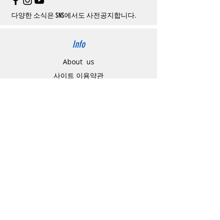
소될
경우
,
재
결제를
위해
무통장입금을
요청
할
수
있습니다
.
다양한 소식은 SNS에서도 사전공지합니다.
Info
About us
사이트 이용약관
​개인정보 처리방침
特定商取引法に関わる表示
Support
고객센터
배송주소 변경요청
공지 / 안내사항
배송 / 통관 / 관세
제품결제방법