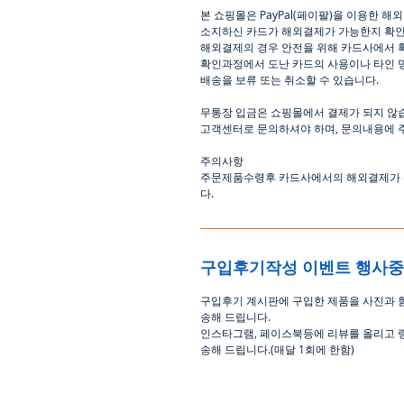
본
쇼핑몰은
PayPal(
페이팔
)
을
이용한
해외
소지하신
카드가
해외결제가
가능한지
확
해외결제의
경우
안전을
위해
카드사에서
확인과정에서
도난
카드의
사용이나
타인
배송을
보류
또는
취소할
수
있습니다
.
무통장
입금은
쇼핑몰에서
결제가 되지 않
고객센터로
문의하셔야 하며
,
문의내용에 
주의사항
주문제품수령후
카드사에서의
해외결제가
다
.
구입후기작성 이벤트 행사
구입후기 계시판에 구입한 제품을 사진과 
송해 드립니다
.
인스타그램
,
페이스북등에 리뷰를 올리고 
송해 드립니다
.(
매달
1
회에 한함
)