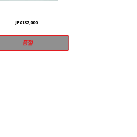
가
JP¥132,000
격
품절