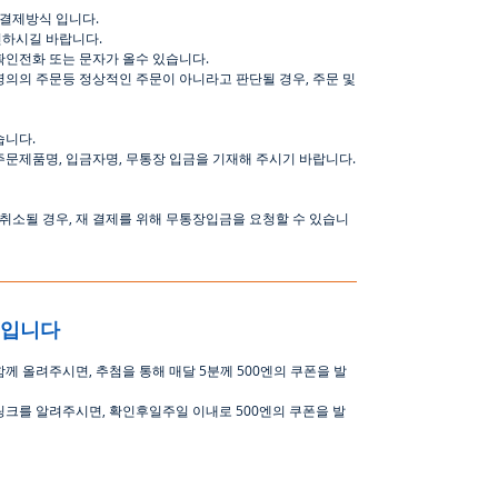
결제방식
입니다
.
인하시길
바랍니다
.
확인전화
또는
문자가
올수
있습니다
.
명의의
주문등
정상적인
주문이
아니라고
판단될
경우
,
주문
및
습니다
.
주문제품명
,
입금자명
,
무통장 입금을 기재해 주시기 바랍니다
.
취소될
경우
,
재
결제를
위해
무통장입금을
요청할
수
있습니
중입니다
함께 올려주시면
,
추첨을 통해 매달
5
분께
500
엔의 쿠폰을 발
링크를 알려주시면, 확인후일주일 이내로
500
엔의 쿠폰을 발