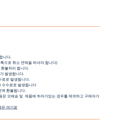
합니다
.
오톡으로
취소
연락을
하셔야
합니다
)
환불처리
됩니다
.
가
발생합니다
.
수료로
발생됩니다
.
가
수수료로
발생됩니다
전액
환불됩니다
.
용은
오배송
및
제품에
하자가있는
경우를
제외하고
구매자가
명은
여기로