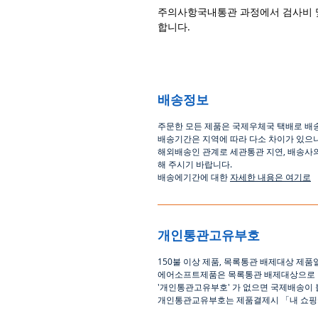
주의사항국내통관 과정에서 검사비 
합니다.
배송정보
주문한 모든 제품은 국제우체국 택배로 배
배송기간은
지역에 따라 다소 차이가 있으
해외배송인
관계로
세관통관 지연, 배송사
해
주시기
바랍니다
.
배송에기간에 대한
자세한 내용은 여기로
개인통관고유부호
150
불 이상 제품
,
목록통관 배제대상 제품
에어소프트제품은 목록통관 배제대상으로
'
개인통관고유부호
'
가 없으면 국제배송이 
개인통관교유부호는 제품결제시
「
내 쇼