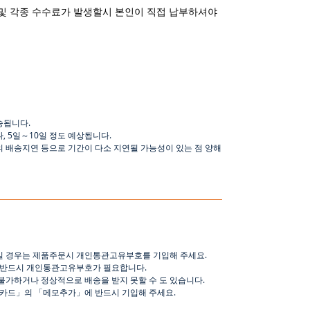
및 각종 수수료가 발생할시 본인이 직접 납부하셔야
송됩니다
.
나
,
5
일
～
10
일
정도
예상됩니다
.
의 배송지연 등으로
기간이
다소
지연될
가능성이
있는
점
양해
일 경우는 제품주문시 개인통관고유부호를 기입해 주세요
.
 반드시 개인통관고유부호가 필요합니다
.
불가하거나 정상적으로 배송을 받지 못할 수 도 있습니다
.
핑카드
」
의
「
메모추가
」
에 반드시 기입해 주세요
.