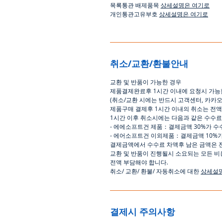
목록통관 배제품목
상세설명은 여기로
개인통관고유부호
상세설명은 여기로
취소/교환/환불안내
교환
및
반품이
가능한
경우
제품결제완료후
1
시간
이내에
요청시
가능
(
취소
/
교환 시에는
반드시
고객센터
,
카카
제품구매
결제후
1
시간
이내의
취소는
전액
1
시간
이후
취소시에는
다음과
같은
수수료
-
에에소프트건
제품
：
결제금액
30%
가
수
-
에어소프트건
이외제품
：
결제금액
10%
결제금액에서
수수료
차액후
남은
금액은
교환
및
반품이
진행될시
소요되는
모든
비
전액
부담해야
합니다
.
취소
/
교환
/
환불
/
자동취소에
대한
상세설
결제시 주의사항