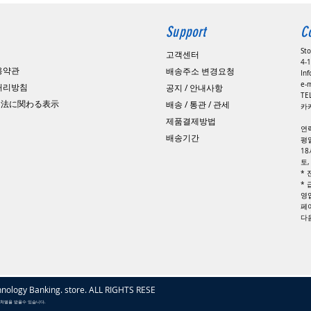
Support
C
St
고객센터
4-1
용약관
배송주소 변경요청
In
e-
 처리방침
공지 / 안내사항
​T
引法に関わる表示
배송 / 통관 / 관세
카카
제품결제방법
연
배송기간
평일
1
토
*
*
영
페
​
nology Banking. store. ALL RIGHTS RESERVED
 처벌을 받을수 있습니다.