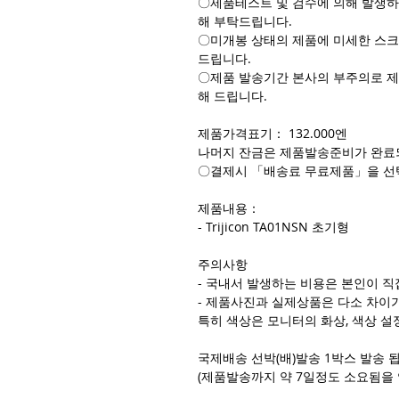
〇제품테스트 및 검수에 의해 발생하
해 부탁드립니다.
〇미개봉 상태의 제품에 미세한 스크
드립니다.
〇제품 발송기간 본사의 부주의로 제
해 드립니다.
제품가격표기： 132.000엔
나머지 잔금은 제품발송준비가 완료
〇결제시 「배송료 무료제품」을 선
제품내용：
- Trijicon TA01NSN 초기형
주의사항
- 국내서 발생하는 비용은 본인이 직
- 제품사진과 실제상품은 다소 차이가
특히 색상은 모니터의 화상, 색상 설
국제배송 선박(배)발송 1박스 발송 
(제품발송까지 약 7일정도 소요됨을 