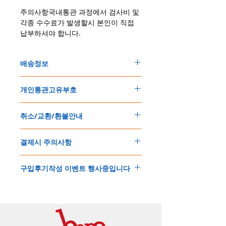
주의사항국내통관 과정에서 검사비 및
각종 수수료가 발생할시 본인이 직접
납부하셔야 합니다.
배송정보
주문한 모든 제품은 국제우체국 택배로 배송
개인통관고유부호
됩니다
.
배송기간은
지역에 따라 다소 차이가 있으나
,
150
불 이상 제품
,
목록통관 배제대상 제품일
5
일
～
10
일
정도
예상됩니다
.
취소/교환/환불안내
경우는 제품주문시 개인통관고유부호를 기입
해외배송인
관계로
세관통관 지연, 배송사의
해 주세요
.
배송지연 등으로
기간이
다소
지연될
가능성
교환
및
반품이
가능한
경우
에어소프트제품은 목록통관 배제대상으로 반
이
있는
점
양해해
주시기
바랍니다
.
결제시 주의사항
제품결제완료후
1
시간
이내에
요청시
가능합
드시 개인통관고유부호가 필요합니다
.
배송에기간에 대한
자세한 내용은 여기로
니다
.
'
개인통관고유부호
'
가 없으면 국제배송이 불
본
쇼핑몰은
PayPal(
페이팔
)
을
이용한
해외결
(
취소
/
교환 시에는
반드시
고객센터
,
카카오톡
가하거나 정상적으로 배송을 받지 못할 수 도
구입후기작성 이벤트 행사중입니다
제방식
입니다
.
으로
취소
연락을
하셔야
합니다
)
있습니다
.
소지하신
카드가
해외결제가
가능한지
확인하
제품구매
결제후
1
시간
이내의
취소는
전액
개인통관교유부호는 제품결제시
「
내 쇼핑카
구입후기 계시판에 구입한 제품을 사진과 함
시길
바랍니다
.
환불처리
됩니다
.
드
」
의
「
메모추가
」
에 반드시 기입해 주세
께 올려주시면
,
추첨을 통해 매달
5
분께
500
해외결제의
경우
안전을
위해
카드사에서
확
1
시간
이후
취소시에는
다음과
같은
수수료가
요
.
엔의 쿠폰을 발송해 드립니다
.
인전화
또는
문자가
올수
있습니다
.
발생합니다
.
인스타그램
,
페이스북등에 리뷰를 올리고 링
확인과정에서
도난
카드의
사용이나
타인
명
-
에에소프트건
제품
：
결제금액
30%
가
수수
목록통관 배제품목
상세설명은 여기로
크를 알려주시면, 확인후일주일 이내로
500
엔
의의
주문등
정상적인
주문이
아니라고
판단
료로
발생됩니다
.
개인통관고유부호
상세설명은 여기로