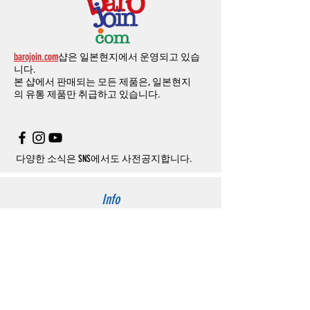
의 쿠폰을 발송해 드립니다
.(
매달
1
회에 한함
)
될
경우
,
주문
및
배송을
보류
또는
취소할
수
-
에어소프트건
이외제품
：
결제금액
10%
가
있습니다
.
수수료로
발생됩니다
결제금액에서
수수료
차액후
남은
금액은
전
무통장
입금은
쇼핑몰에서
결제가 되지 않습
액
환불됩니다
.
barojoin.com
샵은 일본현지에서 운영되고 있습
니다
.
교환
및
반품이
진행될시
소요되는
모든
비용
니다.
고객센터로
문의하셔야 하며
,
문의내용에 주
은
오배송
및
제품에
하자가있는
경우를
제외
본 샵에서 판매되는 모든 제품은, 일본현지
문제품명
,
입금자명
,
무통장 입금을 기재해 주
하고
구매자가
전액
부담해야
합니다
.
의
유통 제품만 취급하고 있습니다.
시기 바랍니다
.
취소
/
교환
/
환불
/
자동취소에
대한
상세설명
은
여기로
주의사항
주문제품수령후
카드사에서의
해외결제가
취
소될
경우
,
재
결제를
위해
무통장입금을
요청
할
수
있습니다
.
다양한 소식은 SNS에서도 사전공지합니다.
Info
About us
사이트 이용약관
​개인정보 처리방침
特定商取引法に関わる表示