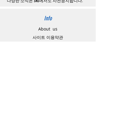
할
수
있습니다
.
다양한 소식은 SNS에서도 사전공지합니다.
Info
About us
사이트 이용약관
​개인정보 처리방침
特定商取引法に関わる表示
Support
고객센터
배송주소 변경요청
공지 / 안내사항
배송 / 통관 / 관세
제품결제방법
배송기간