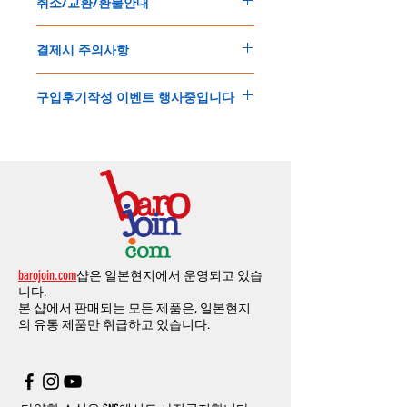
취소/교환/환불안내
경우는 제품주문시 개인통관고유부호를 기입
해외배송인
관계로
세관통관 지연, 배송사의
해 주세요
.
배송지연 등으로
기간이
다소
지연될
가능성
교환
및
반품이
가능한
경우
에어소프트제품은 목록통관 배제대상으로 반
이
있는
점
양해해
주시기
바랍니다
.
결제시 주의사항
제품결제완료후
1
시간
이내에
요청시
가능합
드시 개인통관고유부호가 필요합니다
.
배송에기간에 대한
자세한 내용은 여기로
니다
.
'
개인통관고유부호
'
가 없으면 국제배송이 불
본
쇼핑몰은
PayPal(
페이팔
)
을
이용한
해외결
(
취소
/
교환 시에는
반드시
고객센터
,
카카오톡
가하거나 정상적으로 배송을 받지 못할 수 도
구입후기작성 이벤트 행사중입니다
제방식
입니다
.
으로
취소
연락을
하셔야
합니다
)
있습니다
.
소지하신
카드가
해외결제가
가능한지
확인하
제품구매
결제후
1
시간
이내의
취소는
전액
개인통관교유부호는 제품결제시
「
내 쇼핑카
구입후기 계시판에 구입한 제품을 사진과 함
시길
바랍니다
.
환불처리
됩니다
.
드
」
의
「
메모추가
」
에 반드시 기입해 주세
께 올려주시면
,
추첨을 통해 매달
5
분께
500
해외결제의
경우
안전을
위해
카드사에서
확
1
시간
이후
취소시에는
다음과
같은
수수료가
요
.
엔의 쿠폰을 발송해 드립니다
.
인전화
또는
문자가
올수
있습니다
.
발생합니다
.
인스타그램
,
페이스북등에 리뷰를 올리고 링
확인과정에서
도난
카드의
사용이나
타인
명
-
에에소프트건
제품
：
결제금액
30%
가
수수
목록통관 배제품목
상세설명은 여기로
크를 알려주시면, 확인후일주일 이내로
500
엔
의의
주문등
정상적인
주문이
아니라고
판단
료로
발생됩니다
.
개인통관고유부호
상세설명은 여기로
의 쿠폰을 발송해 드립니다
.(
매달
1
회에 한함
)
될
경우
,
주문
및
배송을
보류
또는
취소할
수
-
에어소프트건
이외제품
：
결제금액
10%
가
있습니다
.
수수료로
발생됩니다
결제금액에서
수수료
차액후
남은
금액은
전
무통장
입금은
쇼핑몰에서
결제가 되지 않습
액
환불됩니다
.
barojoin.com
샵은 일본현지에서 운영되고 있습
니다
.
교환
및
반품이
진행될시
소요되는
모든
비용
니다.
고객센터로
문의하셔야 하며
,
문의내용에 주
은
오배송
및
제품에
하자가있는
경우를
제외
본 샵에서 판매되는 모든 제품은, 일본현지
문제품명
,
입금자명
,
무통장 입금을 기재해 주
하고
구매자가
전액
부담해야
합니다
.
의
유통 제품만 취급하고 있습니다.
시기 바랍니다
.
취소
/
교환
/
환불
/
자동취소에
대한
상세설명
은
여기로
주의사항
주문제품수령후
카드사에서의
해외결제가
취
소될
경우
,
재
결제를
위해
무통장입금을
요청