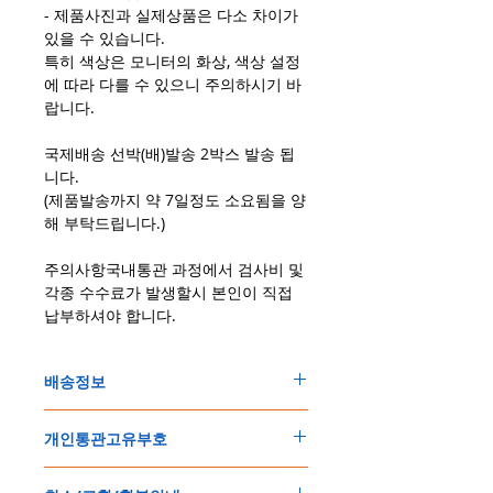
- 제품사진과 실제상품은 다소 차이가
있을 수 있습니다.
특히 색상은 모니터의 화상, 색상 설정
에 따라 다를 수 있으니 주의하시기 바
랍니다.
국제배송 선박(배)발송 2박스 발송 됩
니다.
(제품발송까지 약 7일정도 소요됨을 양
해 부탁드립니다.)
주의사항국내통관 과정에서 검사비 및
각종 수수료가 발생할시 본인이 직접
납부하셔야 합니다.
배송정보
주문한 모든 제품은 국제우체국 택배로 배송
개인통관고유부호
됩니다
.
배송기간은
지역에 따라 다소 차이가 있으나
,
150
불 이상 제품
,
목록통관 배제대상 제품일
5
일
～
10
일
정도
예상됩니다
.