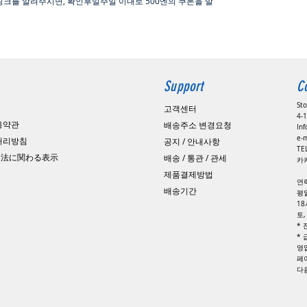
링크를 알려주시면, 확인후일주일 이내로
500
엔의 쿠폰을 발
Support
C
St
고객센터
4-1
용약관
배송주소 변경요청
In
e-
 처리방침
공지 / 안내사항
​T
引法に関わる表示
배송 / 통관 / 관세
카카
제품결제방법
연
배송기간
평일
1
토
*
*
영
페
​