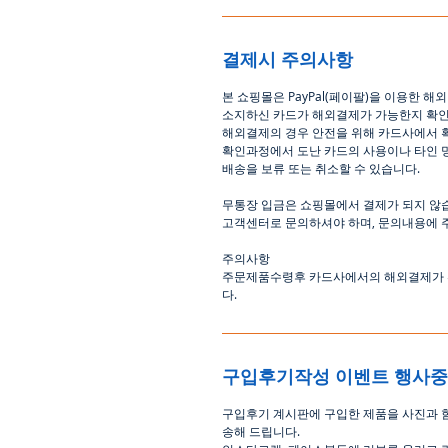
결제시 주의사항
본
쇼핑몰은
PayPal(
페이팔
)
을
이용한
해외
소지하신
카드가
해외결제가
가능한지
확
해외결제의
경우
안전을
위해
카드사에서
확인과정에서
도난
카드의
사용이나
타인
배송을
보류
또는
취소할
수
있습니다
.
무통장
입금은
쇼핑몰에서
결제가 되지 않
고객센터로
문의하셔야 하며
,
문의내용에 
주의사항
주문제품수령후
카드사에서의
해외결제가
다
.
구입후기작성 이벤트 행사
구입후기 계시판에 구입한 제품을 사진과 
송해 드립니다
.