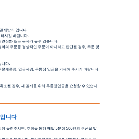
결제방식
입니다
.
인하시길
바랍니다
.
확인전화
또는
문자가
올수
있습니다
.
명의의
주문등
정상적인
주문이
아니라고
판단될
경우
,
주문
및
습니다
.
주문제품명
,
입금자명
,
무통장 입금을 기재해 주시기 바랍니다
.
취소될
경우
,
재
결제를
위해
무통장입금을
요청할
수
있습니
중입니다
함께 올려주시면
,
추첨을 통해 매달
5
분께
500
엔의 쿠폰을 발