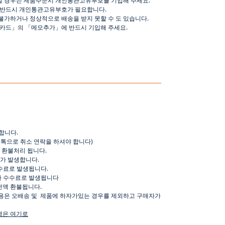
 반드시 개인통관고유부호가 필요합니다
.
불가하거나 정상적으로 배송을 받지 못할 수 도 있습니다
.
핑카드
」
의
「
메모추가
」
에 반드시 기입해 주세요
.
합니다
.
오톡으로
취소
연락을
하셔야
합니다
)
환불처리
됩니다
.
가
발생합니다
.
수료로
발생됩니다
.
가
수수료로
발생됩니다
전액
환불됩니다
.
용은
오배송
및
제품에
하자가있는
경우를
제외하고
구매자가
명은
여기로