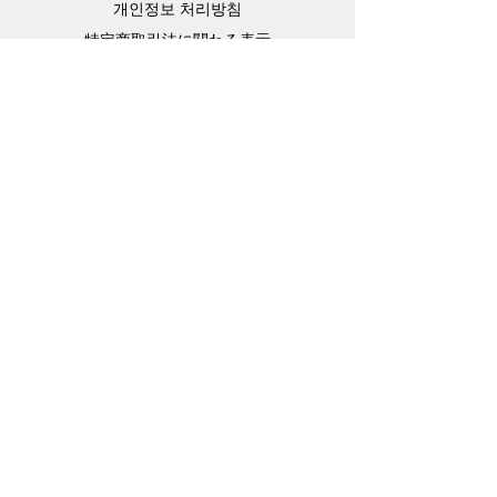
​개인정보 처리방침
特定商取引法に関わる表示
Support
고객센터
배송주소 변경요청
공지 / 안내사항
배송 / 통관 / 관세
제품결제방법
배송기간
Contact
Store Address
4-15-10,matiya, arakawaku,Tokyo Japan,
Information Technology Banking
e-mail：
master@barojoin.com