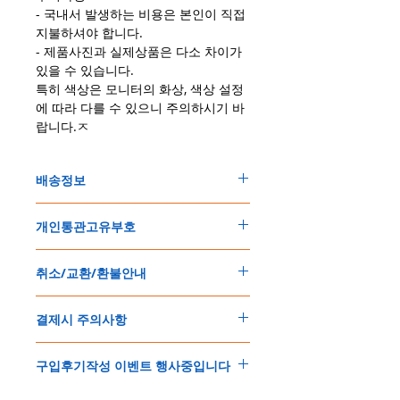
- 국내서 발생하는 비용은 본인이 직접
지불하셔야 합니다.
- 제품사진과 실제상품은 다소 차이가
있을 수 있습니다.
특히 색상은 모니터의 화상, 색상 설정
에 따라 다를 수 있으니 주의하시기 바
랍니다.ㅈ
배송정보
주문한 모든 제품은 국제우체국 택배로 배송
개인통관고유부호
됩니다
.
배송기간은
지역에 따라 다소 차이가 있으나
,
150
불 이상 제품
,
목록통관 배제대상 제품일
5
일
～
10
일
정도
예상됩니다
.
취소/교환/환불안내
경우는 제품주문시 개인통관고유부호를 기입
해외배송인
관계로
세관통관 지연, 배송사의
해 주세요
.
배송지연 등으로
기간이
다소
지연될
가능성
교환
및
반품이
가능한
경우
에어소프트제품은 목록통관 배제대상으로 반
이
있는
점
양해해
주시기
바랍니다
.
결제시 주의사항
제품결제완료후
1
시간
이내에
요청시
가능합
드시 개인통관고유부호가 필요합니다
.
배송에기간에 대한
자세한 내용은 여기로
니다
.
'
개인통관고유부호
'
가 없으면 국제배송이 불
본
쇼핑몰은
PayPal(
페이팔
)
을
이용한
해외결
(
취소
/
교환 시에는
반드시
고객센터
,
카카오톡
가하거나 정상적으로 배송을 받지 못할 수 도
구입후기작성 이벤트 행사중입니다
제방식
입니다
.
으로
취소
연락을
하셔야
합니다
)
있습니다
.
소지하신
카드가
해외결제가
가능한지
확인하
제품구매
결제후
1
시간
이내의
취소는
전액
개인통관교유부호는 제품결제시
「
내 쇼핑카
구입후기 계시판에 구입한 제품을 사진과 함
시길
바랍니다
.