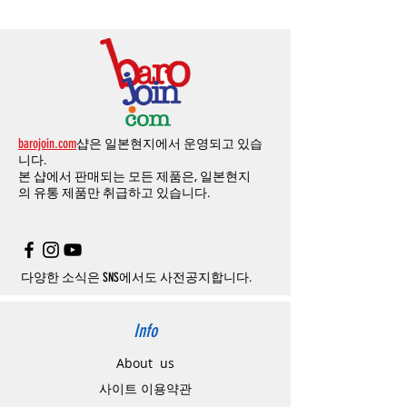
환불처리
됩니다
.
드
」
의
「
메모추가
」
에 반드시 기입해 주세
께 올려주시면
,
추첨을 통해 매달
5
분께
500
해외결제의
경우
안전을
위해
카드사에서
확
1
시간
이후
취소시에는
다음과
같은
수수료가
요
.
엔의 쿠폰을 발송해 드립니다
.
인전화
또는
문자가
올수
있습니다
.
발생합니다
.
인스타그램
,
페이스북등에 리뷰를 올리고 링
확인과정에서
도난
카드의
사용이나
타인
명
-
에에소프트건
제품
：
결제금액
30%
가
수수
목록통관 배제품목
상세설명은 여기로
크를 알려주시면, 확인후일주일 이내로
500
엔
의의
주문등
정상적인
주문이
아니라고
판단
료로
발생됩니다
.
개인통관고유부호
상세설명은 여기로
의 쿠폰을 발송해 드립니다
.(
매달
1
회에 한함
)
될
경우
,
주문
및
배송을
보류
또는
취소할
수
-
에어소프트건
이외제품
：
결제금액
10%
가
있습니다
.
수수료로
발생됩니다
결제금액에서
수수료
차액후
남은
금액은
전
무통장
입금은
쇼핑몰에서
결제가 되지 않습
액
환불됩니다
.
barojoin.com
샵은 일본현지에서 운영되고 있습
니다
.
교환
및
반품이
진행될시
소요되는
모든
비용
니다.
고객센터로
문의하셔야 하며
,
문의내용에 주
은
오배송
및
제품에
하자가있는
경우를
제외
본 샵에서 판매되는 모든 제품은, 일본현지
문제품명
,
입금자명
,
무통장 입금을 기재해 주
하고
구매자가
전액
부담해야
합니다
.
의
유통 제품만 취급하고 있습니다.
시기 바랍니다
.
취소
/
교환
/
환불
/
자동취소에
대한
상세설명
은
여기로
주의사항
주문제품수령후
카드사에서의
해외결제가
취
소될
경우
,
재
결제를
위해
무통장입금을
요청
할
수
있습니다
.
다양한 소식은 SNS에서도 사전공지합니다.
Info
About us
사이트 이용약관