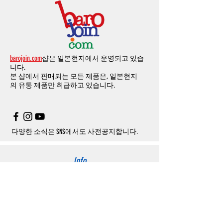
인스타그램
,
페이스북등에 리뷰를 올리고 링
확인과정에서
도난
카드의
사용이나
타인
명
-
에에소프트건
제품
：
결제금액
30%
가
수수
목록통관 배제품목
상세설명은 여기로
크를 알려주시면, 확인후일주일 이내로
500
엔
의의
주문등
정상적인
주문이
아니라고
판단
료로
발생됩니다
.
개인통관고유부호
상세설명은 여기로
의 쿠폰을 발송해 드립니다
.(
매달
1
회에 한함
)
될
경우
,
주문
및
배송을
보류
또는
취소할
수
-
에어소프트건
이외제품
：
결제금액
10%
가
있습니다
.
수수료로
발생됩니다
결제금액에서
수수료
차액후
남은
금액은
전
무통장
입금은
쇼핑몰에서
결제가 되지 않습
액
환불됩니다
.
barojoin.com
샵은 일본현지에서 운영되고 있습
니다
.
교환
및
반품이
진행될시
소요되는
모든
비용
니다.
고객센터로
문의하셔야 하며
,
문의내용에 주
은
오배송
및
제품에
하자가있는
경우를
제외
본 샵에서 판매되는 모든 제품은, 일본현지
문제품명
,
입금자명
,
무통장 입금을 기재해 주
하고
구매자가
전액
부담해야
합니다
.
의
유통 제품만 취급하고 있습니다.
시기 바랍니다
.
취소
/
교환
/
환불
/
자동취소에
대한
상세설명
은
여기로
주의사항
주문제품수령후
카드사에서의
해외결제가
취
소될
경우
,
재
결제를
위해
무통장입금을
요청
할
수
있습니다
.
다양한 소식은 SNS에서도 사전공지합니다.
Info
About us
사이트 이용약관
​개인정보 처리방침
特定商取引法に関わる表示