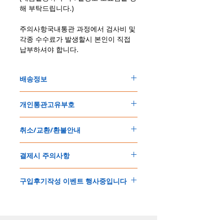
해 부탁드립니다.)
주의사항국내통관 과정에서 검사비 및
각종 수수료가 발생할시 본인이 직접
납부하셔야 합니다.
배송정보
주문한 모든 제품은 국제우체국 택배로 배송
개인통관고유부호
됩니다
.
배송기간은
지역에 따라 다소 차이가 있으나
,
150
불 이상 제품
,
목록통관 배제대상 제품일
5
일
～
10
일
정도
예상됩니다
.
취소/교환/환불안내
경우는 제품주문시 개인통관고유부호를 기입
해외배송인
관계로
세관통관 지연, 배송사의
해 주세요
.
배송지연 등으로
기간이
다소
지연될
가능성
교환
및
반품이
가능한
경우
에어소프트제품은 목록통관 배제대상으로 반
이
있는
점
양해해
주시기
바랍니다
.
결제시 주의사항
제품결제완료후
1
시간
이내에
요청시
가능합
드시 개인통관고유부호가 필요합니다
.
배송에기간에 대한
자세한 내용은 여기로
니다
.
'
개인통관고유부호
'
가 없으면 국제배송이 불
본
쇼핑몰은
PayPal(
페이팔
)
을
이용한
해외결
(
취소
/
교환 시에는
반드시
고객센터
,
카카오톡
가하거나 정상적으로 배송을 받지 못할 수 도
구입후기작성 이벤트 행사중입니다
제방식
입니다
.
으로
취소
연락을
하셔야
합니다
)
있습니다
.
소지하신
카드가
해외결제가
가능한지
확인하
제품구매
결제후
1
시간
이내의
취소는
전액
개인통관교유부호는 제품결제시
「
내 쇼핑카
구입후기 계시판에 구입한 제품을 사진과 함
시길
바랍니다
.
환불처리
됩니다
.
드
」
의
「
메모추가
」
에 반드시 기입해 주세
께 올려주시면
,
추첨을 통해 매달
5
분께
500
해외결제의
경우
안전을
위해
카드사에서
확
1
시간
이후
취소시에는
다음과
같은
수수료가
요
.
엔의 쿠폰을 발송해 드립니다
.
인전화
또는
문자가
올수
있습니다
.
발생합니다
.