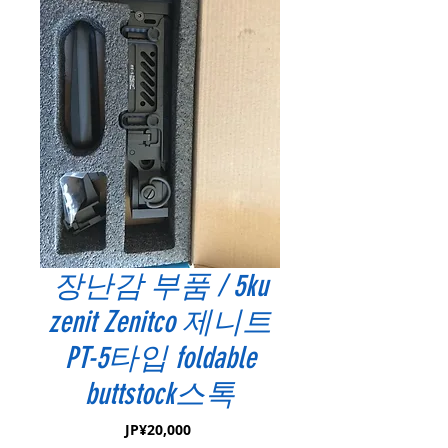
장난감 부품 / 5ku
zenit Zenitco 제니트
PT-5타입 foldable
buttstock스톡
가
JP¥20,000
격