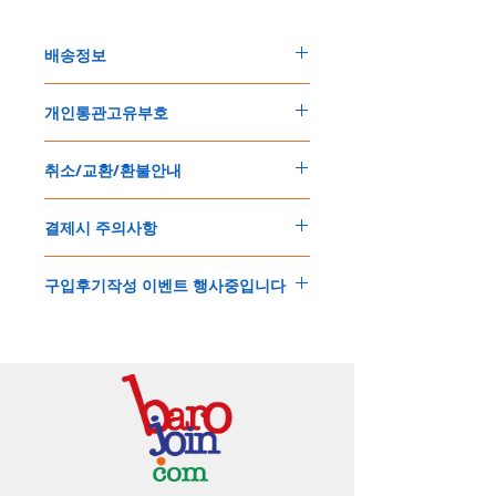
배송정보
주문한 모든 제품은 국제우체국 택배로 배송
개인통관고유부호
됩니다
.
배송기간은
지역에 따라 다소 차이가 있으나
,
150
불 이상 제품
,
목록통관 배제대상 제품일
5
일
～
10
일
정도
예상됩니다
.
취소/교환/환불안내
경우는 제품주문시 개인통관고유부호를 기입
해외배송인
관계로
세관통관 지연, 배송사의
해 주세요
.
배송지연 등으로
기간이
다소
지연될
가능성
교환
및
반품이
가능한
경우
에어소프트제품은 목록통관 배제대상으로 반
이
있는
점
양해해
주시기
바랍니다
.
결제시 주의사항
제품결제완료후
1
시간
이내에
요청시
가능합
드시 개인통관고유부호가 필요합니다
.
배송에기간에 대한
자세한 내용은 여기로
니다
.
'
개인통관고유부호
'
가 없으면 국제배송이 불
본
쇼핑몰은
PayPal(
페이팔
)
을
이용한
해외결
(
취소
/
교환 시에는
반드시
고객센터
,
카카오톡
가하거나 정상적으로 배송을 받지 못할 수 도
구입후기작성 이벤트 행사중입니다
제방식
입니다
.
으로
취소
연락을
하셔야
합니다
)
있습니다
.
소지하신
카드가
해외결제가
가능한지
확인하
제품구매
결제후
1
시간
이내의
취소는
전액
개인통관교유부호는 제품결제시
「
내 쇼핑카
구입후기 계시판에 구입한 제품을 사진과 함
시길
바랍니다
.
환불처리
됩니다
.
드
」
의
「
메모추가
」
에 반드시 기입해 주세
께 올려주시면
,
추첨을 통해 매달
5
분께
500
해외결제의
경우
안전을
위해
카드사에서
확
1
시간
이후
취소시에는
다음과
같은
수수료가
요
.
엔의 쿠폰을 발송해 드립니다
.
인전화
또는
문자가
올수
있습니다
.
발생합니다
.
인스타그램
,
페이스북등에 리뷰를 올리고 링
확인과정에서
도난
카드의
사용이나
타인
명
-
에에소프트건
제품
：
결제금액
30%
가
수수
목록통관 배제품목
상세설명은 여기로
크를 알려주시면, 확인후일주일 이내로
500
엔
의의
주문등
정상적인
주문이
아니라고
판단
료로
발생됩니다
.
개인통관고유부호
상세설명은 여기로
의 쿠폰을 발송해 드립니다
.(
매달
1
회에 한함
)
될
경우
,
주문
및
배송을
보류
또는
취소할
수
-
에어소프트건
이외제품
：
결제금액
10%
가
있습니다
.
수수료로
발생됩니다
결제금액에서
수수료
차액후
남은
금액은
전
무통장
입금은
쇼핑몰에서
결제가 되지 않습
액
환불됩니다
.