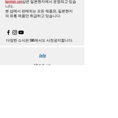
barojoin.com
샵은 일본현지에서 운영되고 있습
니다
.
교환
및
반품이
진행될시
소요되는
모든
비용
니다.
고객센터로
문의하셔야 하며
,
문의내용에 주
은
오배송
및
제품에
하자가있는
경우를
제외
본 샵에서 판매되는 모든 제품은, 일본현지
문제품명
,
입금자명
,
무통장 입금을 기재해 주
하고
구매자가
전액
부담해야
합니다
.
의
유통 제품만 취급하고 있습니다.
시기 바랍니다
.
취소
/
교환
/
환불
/
자동취소에
대한
상세설명
은
여기로
주의사항
주문제품수령후
카드사에서의
해외결제가
취
소될
경우
,
재
결제를
위해
무통장입금을
요청
할
수
있습니다
.
다양한 소식은 SNS에서도 사전공지합니다.
Info
About us
사이트 이용약관
​개인정보 처리방침
特定商取引法に関わる表示
Support
고객센터