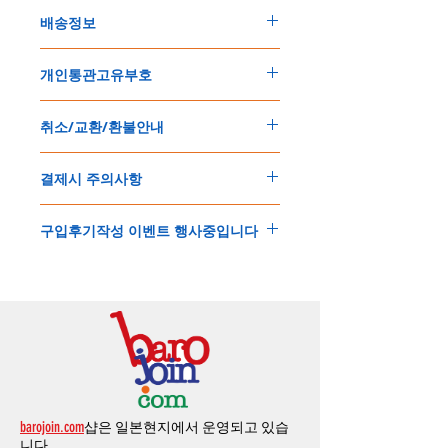
배송정보
주문한 모든 제품은 국제우체국 택배로 배송
개인통관고유부호
됩니다
.
배송기간은
지역에 따라 다소 차이가 있으나
,
150
불 이상 제품
,
목록통관 배제대상 제품일
5
일
～
10
일
정도
예상됩니다
.
취소/교환/환불안내
경우는 제품주문시 개인통관고유부호를 기입
해외배송인
관계로
세관통관 지연, 배송사의
해 주세요
.
배송지연 등으로
기간이
다소
지연될
가능성
교환
및
반품이
가능한
경우
에어소프트제품은 목록통관 배제대상으로 반
이
있는
점
양해해
주시기
바랍니다
.
결제시 주의사항
제품결제완료후
1
시간
이내에
요청시
가능합
드시 개인통관고유부호가 필요합니다
.
배송에기간에 대한
자세한 내용은 여기로
니다
.
'
개인통관고유부호
'
가 없으면 국제배송이 불
본
쇼핑몰은
PayPal(
페이팔
)
을
이용한
해외결
(
취소
/
교환 시에는
반드시
고객센터
,
카카오톡
가하거나 정상적으로 배송을 받지 못할 수 도
구입후기작성 이벤트 행사중입니다
제방식
입니다
.
으로
취소
연락을
하셔야
합니다
)
있습니다
.
소지하신
카드가
해외결제가
가능한지
확인하
제품구매
결제후
1
시간
이내의
취소는
전액
개인통관교유부호는 제품결제시
「
내 쇼핑카
구입후기 계시판에 구입한 제품을 사진과 함
시길
바랍니다
.
환불처리
됩니다
.
드
」
의
「
메모추가
」
에 반드시 기입해 주세
께 올려주시면
,
추첨을 통해 매달
5
분께
500
해외결제의
경우
안전을
위해
카드사에서
확
1
시간
이후
취소시에는
다음과
같은
수수료가
요
.
엔의 쿠폰을 발송해 드립니다
.
인전화
또는
문자가
올수
있습니다
.
발생합니다
.
인스타그램
,
페이스북등에 리뷰를 올리고 링
확인과정에서
도난
카드의
사용이나
타인
명
-
에에소프트건
제품
：
결제금액
30%
가
수수
목록통관 배제품목
상세설명은 여기로
크를 알려주시면, 확인후일주일 이내로
500
엔
의의
주문등
정상적인
주문이
아니라고
판단
료로
발생됩니다
.
개인통관고유부호
상세설명은 여기로
의 쿠폰을 발송해 드립니다
.(
매달
1
회에 한함
)
될
경우
,
주문
및
배송을
보류
또는
취소할
수
-
에어소프트건
이외제품
：
결제금액
10%
가
있습니다
.
수수료로
발생됩니다
결제금액에서
수수료
차액후
남은
금액은
전
무통장
입금은
쇼핑몰에서
결제가 되지 않습
액
환불됩니다
.
barojoin.com
샵은 일본현지에서 운영되고 있습
니다
.
교환
및
반품이
진행될시
소요되는
모든
비용
니다.
고객센터로
문의하셔야 하며
,
문의내용에 주