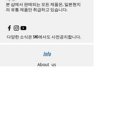
은
오배송
및
제품에
하자가있는
경우를
제외
본 샵에서 판매되는 모든 제품은, 일본현지
문제품명
,
입금자명
,
무통장 입금을 기재해 주
하고
구매자가
전액
부담해야
합니다
.
의
유통 제품만 취급하고 있습니다.
시기 바랍니다
.
취소
/
교환
/
환불
/
자동취소에
대한
상세설명
은
여기로
주의사항
주문제품수령후
카드사에서의
해외결제가
취
소될
경우
,
재
결제를
위해
무통장입금을
요청
할
수
있습니다
.
다양한 소식은 SNS에서도 사전공지합니다.
Info
About us
사이트 이용약관
​개인정보 처리방침
特定商取引法に関わる表示
Support
고객센터
배송주소 변경요청