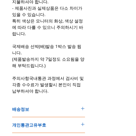
지불하셔야 합니다.
- 제품사진과 실제상품은 다소 차이가
있을 수 있습니다.
특히 색상은 모니터의 화상, 색상 설정
에 따라 다를 수 있으니 주의하시기 바
랍니다.
국제배송 선박(배)발송 1박스 발송 됩
니다.
(제품발송까지 약 7일정도 소요됨을 양
해 부탁드립니다.)
주의사항국내통관 과정에서 검사비 및
각종 수수료가 발생할시 본인이 직접
납부하셔야 합니다.
배송정보
주문한 모든 제품은 국제우체국 택배로 배송
개인통관고유부호
됩니다
.
배송기간은
지역에 따라 다소 차이가 있으나
,
150
불 이상 제품
,
목록통관 배제대상 제품일