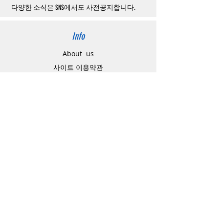
할
수
있습니다
.
다양한 소식은 SNS에서도 사전공지합니다.
Info
About us
사이트 이용약관
​개인정보 처리방침
特定商取引法に関わる表示
Support
고객센터
배송주소 변경요청
공지 / 안내사항
배송 / 통관 / 관세
제품결제방법
배송기간