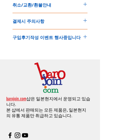
5
일
～
10
일
정도
예상됩니다
.
취소/교환/환불안내
경우는 제품주문시 개인통관고유부호를 기입
해외배송인
관계로
세관통관 지연, 배송사의
해 주세요
.
배송지연 등으로
기간이
다소
지연될
가능성
교환
및
반품이
가능한
경우
에어소프트제품은 목록통관 배제대상으로 반
이
있는
점
양해해
주시기
바랍니다
.
결제시 주의사항
제품결제완료후
1
시간
이내에
요청시
가능합
드시 개인통관고유부호가 필요합니다
.
배송에기간에 대한
자세한 내용은 여기로
니다
.
'
개인통관고유부호
'
가 없으면 국제배송이 불
본
쇼핑몰은
PayPal(
페이팔
)
을
이용한
해외결
(
취소
/
교환 시에는
반드시
고객센터
,
카카오톡
가하거나 정상적으로 배송을 받지 못할 수 도
구입후기작성 이벤트 행사중입니다
제방식
입니다
.
으로
취소
연락을
하셔야
합니다
)
있습니다
.
소지하신
카드가
해외결제가
가능한지
확인하
제품구매
결제후
1
시간
이내의
취소는
전액
개인통관교유부호는 제품결제시
「
내 쇼핑카
구입후기 계시판에 구입한 제품을 사진과 함
시길
바랍니다
.
환불처리
됩니다
.
드
」
의
「
메모추가
」
에 반드시 기입해 주세
께 올려주시면
,
추첨을 통해 매달
5
분께
500
해외결제의
경우
안전을
위해
카드사에서
확
1
시간
이후
취소시에는
다음과
같은
수수료가
요
.
엔의 쿠폰을 발송해 드립니다
.
인전화
또는
문자가
올수
있습니다
.
발생합니다
.
인스타그램
,
페이스북등에 리뷰를 올리고 링
확인과정에서
도난
카드의
사용이나
타인
명
-
에에소프트건
제품
：
결제금액
30%
가
수수
목록통관 배제품목
상세설명은 여기로
크를 알려주시면, 확인후일주일 이내로
500
엔
의의
주문등
정상적인
주문이
아니라고
판단
료로
발생됩니다
.
개인통관고유부호
상세설명은 여기로
의 쿠폰을 발송해 드립니다
.(
매달
1
회에 한함
)
될
경우
,
주문
및
배송을
보류
또는
취소할
수
-
에어소프트건
이외제품
：
결제금액
10%
가
있습니다
.
수수료로
발생됩니다
결제금액에서
수수료
차액후
남은
금액은
전
무통장
입금은
쇼핑몰에서
결제가 되지 않습
액
환불됩니다
.
barojoin.com
샵은 일본현지에서 운영되고 있습
니다
.
교환
및
반품이
진행될시
소요되는
모든
비용
니다.
고객센터로
문의하셔야 하며
,
문의내용에 주
은
오배송
및
제품에
하자가있는
경우를
제외
본 샵에서 판매되는 모든 제품은, 일본현지
문제품명
,
입금자명
,
무통장 입금을 기재해 주
하고
구매자가
전액
부담해야
합니다
.
의
유통 제품만 취급하고 있습니다.
시기 바랍니다
.
취소
/
교환
/
환불
/
자동취소에
대한
상세설명
은
여기로
주의사항
주문제품수령후
카드사에서의
해외결제가
취
소될
경우
,
재
결제를
위해
무통장입금을
요청