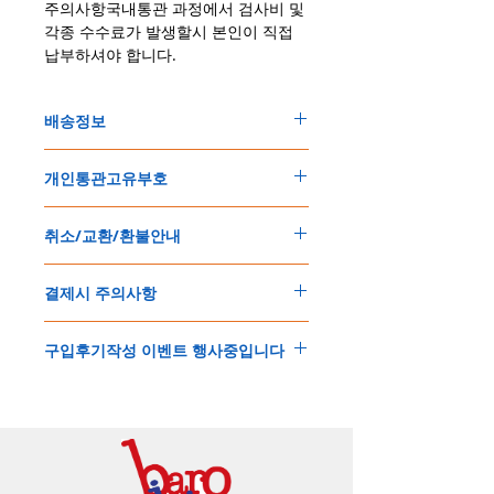
주의사항국내통관 과정에서 검사비 및
각종 수수료가 발생할시 본인이 직접
납부하셔야 합니다.
배송정보
주문한 모든 제품은 국제우체국 택배로 배송
개인통관고유부호
됩니다
.
배송기간은
지역에 따라 다소 차이가 있으나
,
150
불 이상 제품
,
목록통관 배제대상 제품일
5
일
～
10
일
정도
예상됩니다
.
취소/교환/환불안내
경우는 제품주문시 개인통관고유부호를 기입
해외배송인
관계로
세관통관 지연, 배송사의
해 주세요
.
배송지연 등으로
기간이
다소
지연될
가능성
교환
및
반품이
가능한
경우
에어소프트제품은 목록통관 배제대상으로 반
이
있는
점
양해해
주시기
바랍니다
.
결제시 주의사항
제품결제완료후
1
시간
이내에
요청시
가능합
드시 개인통관고유부호가 필요합니다
.
배송에기간에 대한
자세한 내용은 여기로
니다
.
'
개인통관고유부호
'
가 없으면 국제배송이 불
본
쇼핑몰은
PayPal(
페이팔
)
을
이용한
해외결
(
취소
/
교환 시에는
반드시
고객센터
,
카카오톡
가하거나 정상적으로 배송을 받지 못할 수 도
구입후기작성 이벤트 행사중입니다
제방식
입니다
.
으로
취소
연락을
하셔야
합니다
)
있습니다
.
소지하신
카드가
해외결제가
가능한지
확인하
제품구매
결제후
1
시간
이내의
취소는
전액
개인통관교유부호는 제품결제시
「
내 쇼핑카
구입후기 계시판에 구입한 제품을 사진과 함
시길
바랍니다
.
환불처리
됩니다
.
드
」
의
「
메모추가
」
에 반드시 기입해 주세
께 올려주시면
,
추첨을 통해 매달
5
분께
500
해외결제의
경우
안전을
위해
카드사에서
확
1
시간
이후
취소시에는
다음과
같은
수수료가
요
.
엔의 쿠폰을 발송해 드립니다
.
인전화
또는
문자가
올수
있습니다
.
발생합니다
.
인스타그램
,
페이스북등에 리뷰를 올리고 링
확인과정에서
도난
카드의
사용이나
타인
명
-
에에소프트건
제품
：
결제금액
30%
가
수수
목록통관 배제품목
상세설명은 여기로
크를 알려주시면, 확인후일주일 이내로
500
엔
의의
주문등
정상적인
주문이
아니라고
판단
료로
발생됩니다
.
개인통관고유부호
상세설명은 여기로
의 쿠폰을 발송해 드립니다
.(
매달
1
회에 한함
)
될
경우
,
주문
및
배송을
보류
또는
취소할
수
-
에어소프트건
이외제품
：
결제금액
10%
가