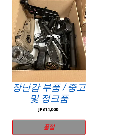
장난감 부품 / 중고
및 정크품
가
JP¥14,000
격
품절