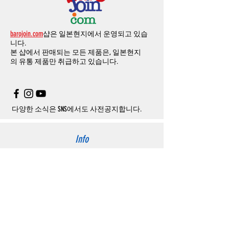
있습니다
.
수수료로
발생됩니다
결제금액에서
수수료
차액후
남은
금액은
전
무통장
입금은
쇼핑몰에서
결제가 되지 않습
액
환불됩니다
.
barojoin.com
샵은 일본현지에서 운영되고 있습
니다
.
교환
및
반품이
진행될시
소요되는
모든
비용
니다.
고객센터로
문의하셔야 하며
,
문의내용에 주
은
오배송
및
제품에
하자가있는
경우를
제외
본 샵에서 판매되는 모든 제품은, 일본현지
문제품명
,
입금자명
,
무통장 입금을 기재해 주
하고
구매자가
전액
부담해야
합니다
.
의
유통 제품만 취급하고 있습니다.
시기 바랍니다
.
취소
/
교환
/
환불
/
자동취소에
대한
상세설명
은
여기로
주의사항
주문제품수령후
카드사에서의
해외결제가
취
소될
경우
,
재
결제를
위해
무통장입금을
요청
할
수
있습니다
.
다양한 소식은 SNS에서도 사전공지합니다.
Info
About us
사이트 이용약관
​개인정보 처리방침
特定商取引法に関わる表示