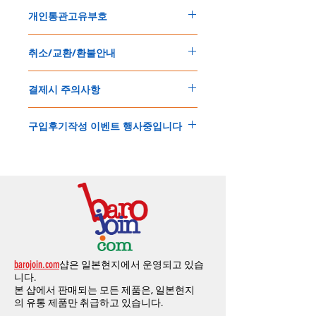
주문한 모든 제품은 국제우체국 택배로 배송
개인통관고유부호
됩니다
.
배송기간은
지역에 따라 다소 차이가 있으나
,
150
불 이상 제품
,
목록통관 배제대상 제품일
5
일
～
10
일
정도
예상됩니다
.
취소/교환/환불안내
경우는 제품주문시 개인통관고유부호를 기입
해외배송인
관계로
세관통관 지연, 배송사의
해 주세요
.
배송지연 등으로
기간이
다소
지연될
가능성
교환
및
반품이
가능한
경우
에어소프트제품은 목록통관 배제대상으로 반
이
있는
점
양해해
주시기
바랍니다
.
결제시 주의사항
제품결제완료후
1
시간
이내에
요청시
가능합
드시 개인통관고유부호가 필요합니다
.
배송에기간에 대한
자세한 내용은 여기로
니다
.
'
개인통관고유부호
'
가 없으면 국제배송이 불
본
쇼핑몰은
PayPal(
페이팔
)
을
이용한
해외결
(
취소
/
교환 시에는
반드시
고객센터
,
카카오톡
가하거나 정상적으로 배송을 받지 못할 수 도
구입후기작성 이벤트 행사중입니다
제방식
입니다
.
으로
취소
연락을
하셔야
합니다
)
있습니다
.
소지하신
카드가
해외결제가
가능한지
확인하
제품구매
결제후
1
시간
이내의
취소는
전액
개인통관교유부호는 제품결제시
「
내 쇼핑카
구입후기 계시판에 구입한 제품을 사진과 함
시길
바랍니다
.
환불처리
됩니다
.
드
」
의
「
메모추가
」
에 반드시 기입해 주세
께 올려주시면
,
추첨을 통해 매달
5
분께
500
해외결제의
경우
안전을
위해
카드사에서
확
1
시간
이후
취소시에는
다음과
같은
수수료가
요
.
엔의 쿠폰을 발송해 드립니다
.
인전화
또는
문자가
올수
있습니다
.
발생합니다
.
인스타그램
,
페이스북등에 리뷰를 올리고 링
확인과정에서
도난
카드의
사용이나
타인
명
-
에에소프트건
제품
：
결제금액
30%
가
수수
목록통관 배제품목
상세설명은 여기로
크를 알려주시면, 확인후일주일 이내로
500
엔
의의
주문등
정상적인
주문이
아니라고
판단
료로
발생됩니다
.
개인통관고유부호
상세설명은 여기로
의 쿠폰을 발송해 드립니다
.(
매달
1
회에 한함
)
될
경우
,
주문
및
배송을
보류
또는
취소할
수
-
에어소프트건
이외제품
：
결제금액
10%
가
있습니다
.
수수료로
발생됩니다
결제금액에서
수수료
차액후
남은
금액은
전
무통장
입금은
쇼핑몰에서
결제가 되지 않습
액
환불됩니다
.
barojoin.com
샵은 일본현지에서 운영되고 있습
니다
.
교환
및
반품이
진행될시
소요되는
모든
비용
니다.
고객센터로
문의하셔야 하며
,
문의내용에 주
은
오배송
및
제품에
하자가있는
경우를
제외
본 샵에서 판매되는 모든 제품은, 일본현지
문제품명
,
입금자명
,
무통장 입금을 기재해 주
하고
구매자가
전액
부담해야
합니다
.
의
유통 제품만 취급하고 있습니다.
시기 바랍니다
.
취소
/
교환
/
환불
/
자동취소에
대한
상세설명