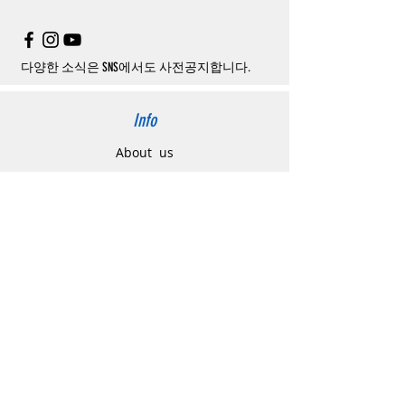
은
여기로
주의사항
주문제품수령후
카드사에서의
해외결제가
취
소될
경우
,
재
결제를
위해
무통장입금을
요청
할
수
있습니다
.
다양한 소식은 SNS에서도 사전공지합니다.
Info
About us
사이트 이용약관
​개인정보 처리방침
特定商取引法に関わる表示
Support
고객센터
배송주소 변경요청
공지 / 안내사항
배송 / 통관 / 관세