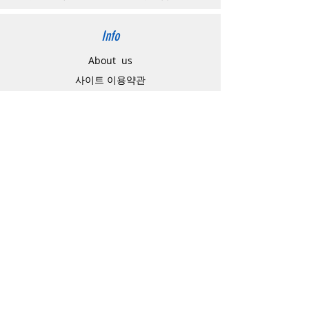
Info
About us
사이트 이용약관
​개인정보 처리방침
特定商取引法に関わる表示
Support
고객센터
배송주소 변경요청
공지 / 안내사항
배송 / 통관 / 관세
제품결제방법
배송기간