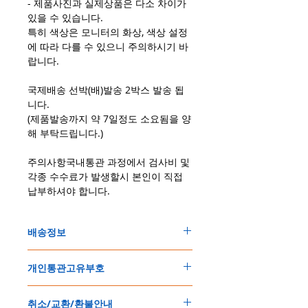
- 제품사진과 실제상품은 다소 차이가
있을 수 있습니다.
특히 색상은 모니터의 화상, 색상 설정
에 따라 다를 수 있으니 주의하시기 바
랍니다.
국제배송 선박(배)발송 2박스 발송 됩
니다.
(제품발송까지 약 7일정도 소요됨을 양
해 부탁드립니다.)
주의사항국내통관 과정에서 검사비 및
각종 수수료가 발생할시 본인이 직접
납부하셔야 합니다.
배송정보
주문한 모든 제품은 국제우체국 택배로 배송
개인통관고유부호
됩니다
.
배송기간은
지역에 따라 다소 차이가 있으나
,
150
불 이상 제품
,
목록통관 배제대상 제품일
5
일
～
10
일
정도
예상됩니다
.
취소/교환/환불안내
경우는 제품주문시 개인통관고유부호를 기입
해외배송인
관계로
세관통관 지연, 배송사의