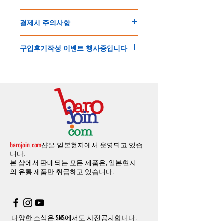
해 주세요
.
배송지연 등으로
기간이
다소
지연될
가능성
교환
및
반품이
가능한
경우
에어소프트제품은 목록통관 배제대상으로 반
이
있는
점
양해해
주시기
바랍니다
.
결제시 주의사항
제품결제완료후
1
시간
이내에
요청시
가능합
드시 개인통관고유부호가 필요합니다
.
배송에기간에 대한
자세한 내용은 여기로
니다
.
'
개인통관고유부호
'
가 없으면 국제배송이 불
본
쇼핑몰은
PayPal(
페이팔
)
을
이용한
해외결
(
취소
/
교환 시에는
반드시
고객센터
,
카카오톡
가하거나 정상적으로 배송을 받지 못할 수 도
구입후기작성 이벤트 행사중입니다
제방식
입니다
.
으로
취소
연락을
하셔야
합니다
)
있습니다
.
소지하신
카드가
해외결제가
가능한지
확인하
제품구매
결제후
1
시간
이내의
취소는
전액
개인통관교유부호는 제품결제시
「
내 쇼핑카
구입후기 계시판에 구입한 제품을 사진과 함
시길
바랍니다
.
환불처리
됩니다
.
드
」
의
「
메모추가
」
에 반드시 기입해 주세
께 올려주시면
,
추첨을 통해 매달
5
분께
500
해외결제의
경우
안전을
위해
카드사에서
확
1
시간
이후
취소시에는
다음과
같은
수수료가
요
.
엔의 쿠폰을 발송해 드립니다
.
인전화
또는
문자가
올수
있습니다
.
발생합니다
.
인스타그램
,
페이스북등에 리뷰를 올리고 링
확인과정에서
도난
카드의
사용이나
타인
명
-
에에소프트건
제품
：
결제금액
30%
가
수수
목록통관 배제품목
상세설명은 여기로
크를 알려주시면, 확인후일주일 이내로
500
엔
의의
주문등
정상적인
주문이
아니라고
판단
료로
발생됩니다
.
개인통관고유부호
상세설명은 여기로
의 쿠폰을 발송해 드립니다
.(
매달
1
회에 한함
)
될
경우
,
주문
및
배송을
보류
또는
취소할
수
-
에어소프트건
이외제품
：
결제금액
10%
가
있습니다
.
수수료로
발생됩니다
결제금액에서
수수료
차액후
남은
금액은
전
무통장
입금은
쇼핑몰에서
결제가 되지 않습
액
환불됩니다
.
barojoin.com
샵은 일본현지에서 운영되고 있습
니다
.
교환
및
반품이
진행될시
소요되는
모든
비용
니다.
고객센터로
문의하셔야 하며
,
문의내용에 주
은
오배송
및
제품에
하자가있는
경우를
제외
본 샵에서 판매되는 모든 제품은, 일본현지
문제품명
,
입금자명
,
무통장 입금을 기재해 주
하고
구매자가
전액
부담해야
합니다
.
의
유통 제품만 취급하고 있습니다.
시기 바랍니다
.
취소
/
교환
/
환불
/
자동취소에
대한
상세설명
은
여기로
주의사항
주문제품수령후
카드사에서의
해외결제가
취
소될
경우
,
재
결제를
위해
무통장입금을
요청
할
수
있습니다
.
다양한 소식은 SNS에서도 사전공지합니다.