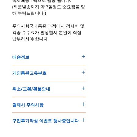
국제배송 1박스로 발송 됩니다.
(제품발송까지 약 7일정도 소요됨을 양
해 부탁드립니다.)
주의사항국내통관 과정에서 검사비 및
각종 수수료가 발생할시 본인이 직접
납부하셔야 합니다.
배송정보
주문한 모든 제품은 국제우체국 택배로 배송
개인통관고유부호
됩니다
.
배송기간은
지역에 따라 다소 차이가 있으나
,
150
불 이상 제품
,
목록통관 배제대상 제품일
5
일
～
10
일
정도
예상됩니다
.
취소/교환/환불안내
경우는 제품주문시 개인통관고유부호를 기입
해외배송인
관계로
세관통관 지연, 배송사의
해 주세요
.
배송지연 등으로
기간이
다소
지연될
가능성
교환
및
반품이
가능한
경우
에어소프트제품은 목록통관 배제대상으로 반
이
있는
점
양해해
주시기
바랍니다
.
결제시 주의사항
제품결제완료후
1
시간
이내에
요청시
가능합
드시 개인통관고유부호가 필요합니다
.
배송에기간에 대한
자세한 내용은 여기로
니다
.
'
개인통관고유부호
'
가 없으면 국제배송이 불
본
쇼핑몰은
PayPal(
페이팔
)
을
이용한
해외결
(
취소
/
교환 시에는
반드시
고객센터
,
카카오톡
가하거나 정상적으로 배송을 받지 못할 수 도
구입후기작성 이벤트 행사중입니다
제방식
입니다
.
으로
취소
연락을
하셔야
합니다
)
있습니다
.
소지하신
카드가
해외결제가
가능한지
확인하
제품구매
결제후
1
시간
이내의
취소는
전액
개인통관교유부호는 제품결제시
「
내 쇼핑카
구입후기 계시판에 구입한 제품을 사진과 함
시길
바랍니다
.
환불처리
됩니다
.
드
」
의
「
메모추가
」
에 반드시 기입해 주세
께 올려주시면
,
추첨을 통해 매달
5
분께
500