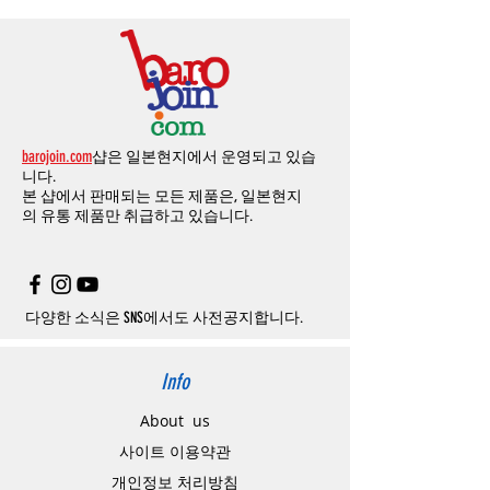
해외결제의
경우
안전을
위해
카드사에서
확
1
시간
이후
취소시에는
다음과
같은
수수료가
요
.
엔의 쿠폰을 발송해 드립니다
.
인전화
또는
문자가
올수
있습니다
.
발생합니다
.
인스타그램
,
페이스북등에 리뷰를 올리고 링
확인과정에서
도난
카드의
사용이나
타인
명
-
에에소프트건
제품
：
결제금액
30%
가
수수
목록통관 배제품목
상세설명은 여기로
크를 알려주시면, 확인후일주일 이내로
500
엔
의의
주문등
정상적인
주문이
아니라고
판단
료로
발생됩니다
.
개인통관고유부호
상세설명은 여기로
의 쿠폰을 발송해 드립니다
.(
매달
1
회에 한함
)
될
경우
,
주문
및
배송을
보류
또는
취소할
수
-
에어소프트건
이외제품
：
결제금액
10%
가
있습니다
.
수수료로
발생됩니다
결제금액에서
수수료
차액후
남은
금액은
전
무통장
입금은
쇼핑몰에서
결제가 되지 않습
액
환불됩니다
.
barojoin.com
샵은 일본현지에서 운영되고 있습
니다
.
교환
및
반품이
진행될시
소요되는
모든
비용
니다.
고객센터로
문의하셔야 하며
,
문의내용에 주
은
오배송
및
제품에
하자가있는
경우를
제외
본 샵에서 판매되는 모든 제품은, 일본현지
문제품명
,
입금자명
,
무통장 입금을 기재해 주
하고
구매자가
전액
부담해야
합니다
.
의
유통 제품만 취급하고 있습니다.
시기 바랍니다
.
취소
/
교환
/
환불
/
자동취소에
대한
상세설명
은
여기로
주의사항
주문제품수령후
카드사에서의
해외결제가
취
소될
경우
,
재
결제를
위해
무통장입금을
요청
할
수
있습니다
.
다양한 소식은 SNS에서도 사전공지합니다.
Info
About us
사이트 이용약관
​개인정보 처리방침