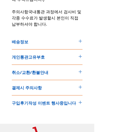
주의사항국내통관 과정에서 검사비 및
각종 수수료가 발생할시 본인이 직접
납부하셔야 합니다.
배송정보
주문한 모든 제품은 국제우체국 택배로 배송
개인통관고유부호
됩니다
.
배송기간은
지역에 따라 다소 차이가 있으나
,
150
불 이상 제품
,
목록통관 배제대상 제품일
5
일
～
10
일
정도
예상됩니다
.
취소/교환/환불안내
경우는 제품주문시 개인통관고유부호를 기입
해외배송인
관계로
세관통관 지연, 배송사의
해 주세요
.
배송지연 등으로
기간이
다소
지연될
가능성
교환
및
반품이
가능한
경우
에어소프트제품은 목록통관 배제대상으로 반
이
있는
점
양해해
주시기
바랍니다
.
결제시 주의사항
제품결제완료후
1
시간
이내에
요청시
가능합
드시 개인통관고유부호가 필요합니다
.
배송에기간에 대한
자세한 내용은 여기로
니다
.
'
개인통관고유부호
'
가 없으면 국제배송이 불
본
쇼핑몰은
PayPal(
페이팔
)
을
이용한
해외결
(
취소
/
교환 시에는
반드시
고객센터
,
카카오톡
가하거나 정상적으로 배송을 받지 못할 수 도
구입후기작성 이벤트 행사중입니다
제방식
입니다
.
으로
취소
연락을
하셔야
합니다
)
있습니다
.
소지하신
카드가
해외결제가
가능한지
확인하
제품구매
결제후
1
시간
이내의
취소는
전액
개인통관교유부호는 제품결제시
「
내 쇼핑카
구입후기 계시판에 구입한 제품을 사진과 함
시길
바랍니다
.
환불처리
됩니다
.
드
」
의
「
메모추가
」
에 반드시 기입해 주세
께 올려주시면
,
추첨을 통해 매달
5
분께
500
해외결제의
경우
안전을
위해
카드사에서
확
1
시간
이후
취소시에는
다음과
같은
수수료가
요
.
엔의 쿠폰을 발송해 드립니다
.
인전화
또는
문자가
올수
있습니다
.
발생합니다
.
인스타그램
,
페이스북등에 리뷰를 올리고 링
확인과정에서
도난
카드의
사용이나
타인
명
-
에에소프트건
제품
：
결제금액
30%
가
수수
목록통관 배제품목
상세설명은 여기로