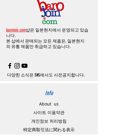
크를 알려주시면, 확인후일주일 이내로
500
엔
의의
주문등
정상적인
주문이
아니라고
판단
료로
발생됩니다
.
개인통관고유부호
상세설명은 여기로
의 쿠폰을 발송해 드립니다
.(
매달
1
회에 한함
)
될
경우
,
주문
및
배송을
보류
또는
취소할
수
-
에어소프트건
이외제품
：
결제금액
10%
가
있습니다
.
수수료로
발생됩니다
결제금액에서
수수료
차액후
남은
금액은
전
무통장
입금은
쇼핑몰에서
결제가 되지 않습
액
환불됩니다
.
barojoin.com
샵은 일본현지에서 운영되고 있습
니다
.
교환
및
반품이
진행될시
소요되는
모든
비용
니다.
고객센터로
문의하셔야 하며
,
문의내용에 주
은
오배송
및
제품에
하자가있는
경우를
제외
본 샵에서 판매되는 모든 제품은, 일본현지
문제품명
,
입금자명
,
무통장 입금을 기재해 주
하고
구매자가
전액
부담해야
합니다
.
의
유통 제품만 취급하고 있습니다.
시기 바랍니다
.
취소
/
교환
/
환불
/
자동취소에
대한
상세설명
은
여기로
주의사항
주문제품수령후
카드사에서의
해외결제가
취
소될
경우
,
재
결제를
위해
무통장입금을
요청
할
수
있습니다
.
다양한 소식은 SNS에서도 사전공지합니다.
Info
About us
사이트 이용약관
​개인정보 처리방침
特定商取引法に関わる表示