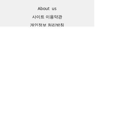
About us
사이트 이용약관
​개인정보 처리방침
特定商取引法に関わる表示
Support
고객센터
배송주소 변경요청
공지 / 안내사항
배송 / 통관 / 관세
제품결제방법
배송기간
Contact