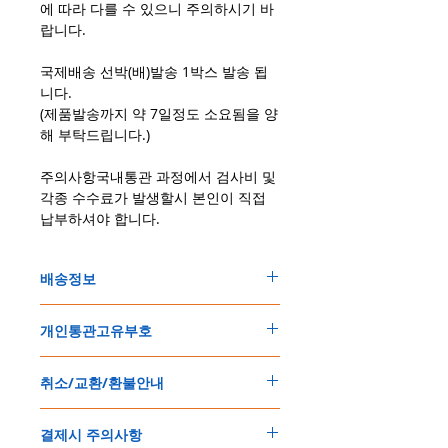
에 따라 다를 수 있으니 주의하시기 바
랍니다.
국제배송 선박(배)발송 1박스 발송 됩
니다.
(제품발송까지 약 7일정도 소요됨을 양
해 부탁드립니다.)
주의사항국내통관 과정에서 검사비 및
각종 수수료가 발생할시 본인이 직접
납부하셔야 합니다.
배송정보
주문한 모든 제품은 국제우체국 택배로 배송
개인통관고유부호
됩니다
.
배송기간은
지역에 따라 다소 차이가 있으나
,
150
불 이상 제품
,
목록통관 배제대상 제품일
5
일
～
10
일
정도
예상됩니다
.
취소/교환/환불안내
경우는 제품주문시 개인통관고유부호를 기입
해외배송인
관계로
세관통관 지연, 배송사의
해 주세요
.
배송지연 등으로
기간이
다소
지연될
가능성
교환
및
반품이
가능한
경우
에어소프트제품은 목록통관 배제대상으로 반
이
있는
점
양해해
주시기
바랍니다
.
결제시 주의사항
제품결제완료후
1
시간
이내에
요청시
가능합
드시 개인통관고유부호가 필요합니다
.
배송에기간에 대한
자세한 내용은 여기로