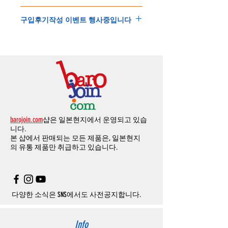
니다
.
'
개인통관고유부호
'
가 없으면 국제배송이 불
본
쇼핑몰은
PayPal(
페이팔
)
을
이용한
해외결
(
취소
/
교환 시에는
반드시
고객센터
,
카카오톡
가하거나 정상적으로 배송을 받지 못할 수 도
구입후기작성 이벤트 행사중입니다
제방식
입니다
.
으로
취소
연락을
하셔야
합니다
)
있습니다
.
소지하신
카드가
해외결제가
가능한지
확인하
제품구매
결제후
1
시간
이내의
취소는
전액
개인통관교유부호는 제품결제시
「
내 쇼핑카
구입후기 계시판에 구입한 제품을 사진과 함
시길
바랍니다
.
환불처리
됩니다
.
드
」
의
「
메모추가
」
에 반드시 기입해 주세
께 올려주시면
,
추첨을 통해 매달
5
분께
500
해외결제의
경우
안전을
위해
카드사에서
확
1
시간
이후
취소시에는
다음과
같은
수수료가
요
.
엔의 쿠폰을 발송해 드립니다
.
인전화
또는
문자가
올수
있습니다
.
발생합니다
.
인스타그램
,
페이스북등에 리뷰를 올리고 링
확인과정에서
도난
카드의
사용이나
타인
명
-
에에소프트건
제품
：
결제금액
30%
가
수수
목록통관 배제품목
상세설명은 여기로
크를 알려주시면, 확인후일주일 이내로
500
엔
의의
주문등
정상적인
주문이
아니라고
판단
료로
발생됩니다
.
개인통관고유부호
상세설명은 여기로
의 쿠폰을 발송해 드립니다
.(
매달
1
회에 한함
)
될
경우
,
주문
및
배송을
보류
또는
취소할
수
-
에어소프트건
이외제품
：
결제금액
10%
가
있습니다
.
수수료로
발생됩니다
결제금액에서
수수료
차액후
남은
금액은
전
무통장
입금은
쇼핑몰에서
결제가 되지 않습
액
환불됩니다
.
barojoin.com
샵은 일본현지에서 운영되고 있습
니다
.
교환
및
반품이
진행될시
소요되는
모든
비용
니다.
고객센터로
문의하셔야 하며
,
문의내용에 주
은
오배송
및
제품에
하자가있는
경우를
제외
본 샵에서 판매되는 모든 제품은, 일본현지
문제품명
,
입금자명
,
무통장 입금을 기재해 주
하고
구매자가
전액
부담해야
합니다
.
의
유통 제품만 취급하고 있습니다.
시기 바랍니다
.
취소
/
교환
/
환불
/
자동취소에
대한
상세설명
은
여기로
주의사항
주문제품수령후
카드사에서의
해외결제가
취
소될
경우
,
재
결제를
위해
무통장입금을
요청
할
수
있습니다
.
다양한 소식은 SNS에서도 사전공지합니다.
Info