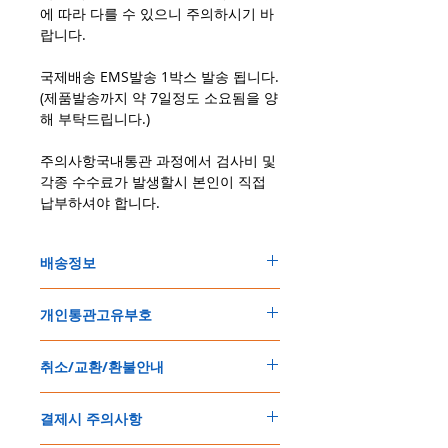
에 따라 다를 수 있으니 주의하시기 바
랍니다.
국제배송 EMS발송 1박스 발송 됩니다.
(제품발송까지 약 7일정도 소요됨을 양
해 부탁드립니다.)
주의사항국내통관 과정에서 검사비 및
각종 수수료가 발생할시 본인이 직접
납부하셔야 합니다.
배송정보
주문한 모든 제품은 국제우체국 택배로 배송
개인통관고유부호
됩니다
.
배송기간은
지역에 따라 다소 차이가 있으나
,
150
불 이상 제품
,
목록통관 배제대상 제품일
5
일
～
10
일
정도
예상됩니다
.
취소/교환/환불안내
경우는 제품주문시 개인통관고유부호를 기입
해외배송인
관계로
세관통관 지연, 배송사의
해 주세요
.
배송지연 등으로
기간이
다소
지연될
가능성
교환
및
반품이
가능한
경우
에어소프트제품은 목록통관 배제대상으로 반
이
있는
점
양해해
주시기
바랍니다
.
결제시 주의사항
제품결제완료후
1
시간
이내에
요청시
가능합
드시 개인통관고유부호가 필요합니다
.
배송에기간에 대한
자세한 내용은 여기로
니다
.
'
개인통관고유부호
'
가 없으면 국제배송이 불