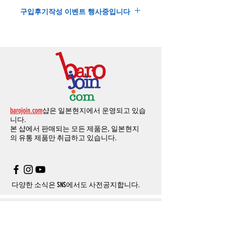
본
쇼핑몰은
PayPal(
페이팔
)
을
이용한
해외결
(
취소
/
교환 시에는
반드시
고객센터
,
카카오톡
가하거나 정상적으로 배송을 받지 못할 수 도
구입후기작성 이벤트 행사중입니다
제방식
입니다
.
으로
취소
연락을
하셔야
합니다
)
있습니다
.
소지하신
카드가
해외결제가
가능한지
확인하
제품구매
결제후
1
시간
이내의
취소는
전액
개인통관교유부호는 제품결제시
「
내 쇼핑카
구입후기 계시판에 구입한 제품을 사진과 함
시길
바랍니다
.
환불처리
됩니다
.
드
」
의
「
메모추가
」
에 반드시 기입해 주세
께 올려주시면
,
추첨을 통해 매달
5
분께
500
해외결제의
경우
안전을
위해
카드사에서
확
1
시간
이후
취소시에는
다음과
같은
수수료가
요
.
엔의 쿠폰을 발송해 드립니다
.
인전화
또는
문자가
올수
있습니다
.
발생합니다
.
인스타그램
,
페이스북등에 리뷰를 올리고 링
확인과정에서
도난
카드의
사용이나
타인
명
-
에에소프트건
제품
：
결제금액
30%
가
수수
목록통관 배제품목
상세설명은 여기로
크를 알려주시면, 확인후일주일 이내로
500
엔
의의
주문등
정상적인
주문이
아니라고
판단
료로
발생됩니다
.
개인통관고유부호
상세설명은 여기로
의 쿠폰을 발송해 드립니다
.(
매달
1
회에 한함
)
될
경우
,
주문
및
배송을
보류
또는
취소할
수
-
에어소프트건
이외제품
：
결제금액
10%
가
있습니다
.
수수료로
발생됩니다
결제금액에서
수수료
차액후
남은
금액은
전
무통장
입금은
쇼핑몰에서
결제가 되지 않습
액
환불됩니다
.
barojoin.com
샵은 일본현지에서 운영되고 있습
니다
.
교환
및
반품이
진행될시
소요되는
모든
비용
니다.
고객센터로
문의하셔야 하며
,
문의내용에 주
은
오배송
및
제품에
하자가있는
경우를
제외
본 샵에서 판매되는 모든 제품은, 일본현지
문제품명
,
입금자명
,
무통장 입금을 기재해 주
하고
구매자가
전액
부담해야
합니다
.
의
유통 제품만 취급하고 있습니다.
시기 바랍니다
.
취소
/
교환
/
환불
/
자동취소에
대한
상세설명
은
여기로
주의사항
주문제품수령후
카드사에서의
해외결제가
취
소될
경우
,
재
결제를
위해
무통장입금을
요청
할
수
있습니다
.
다양한 소식은 SNS에서도 사전공지합니다.
Info