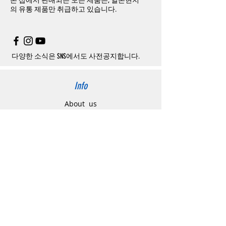
본 샵에서 판매되는 모든 제품은, 일본현지
문제품명
,
입금자명
,
무통장 입금을 기재해 주
하고
구매자가
전액
부담해야
합니다
.
의
유통 제품만 취급하고 있습니다.
시기 바랍니다
.
취소
/
교환
/
환불
/
자동취소에
대한
상세설명
은
여기로
주의사항
주문제품수령후
카드사에서의
해외결제가
취
소될
경우
,
재
결제를
위해
무통장입금을
요청
할
수
있습니다
.
다양한 소식은 SNS에서도 사전공지합니다.
Info
About us
사이트 이용약관
​개인정보 처리방침
特定商取引法に関わる表示
Support
고객센터
배송주소 변경요청