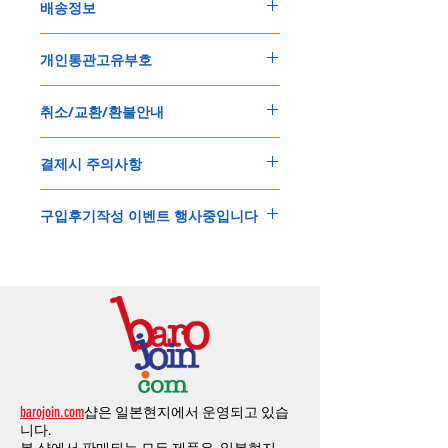
배송정보
주문한 모든 제품은 국제우체국 택배로 배송
개인통관고유부호
됩니다
.
배송기간은
지역에 따라 다소 차이가 있으나
,
150
불 이상 제품
,
목록통관 배제대상 제품일
5
일
～
10
일
정도
예상됩니다
.
취소/교환/환불안내
경우는 제품주문시 개인통관고유부호를 기입
해외배송인
관계로
세관통관 지연, 배송사의
해 주세요
.
배송지연 등으로
기간이
다소
지연될
가능성
교환
및
반품이
가능한
경우
에어소프트제품은 목록통관 배제대상으로 반
이
있는
점
양해해
주시기
바랍니다
.
결제시 주의사항
제품결제완료후
1
시간
이내에
요청시
가능합
드시 개인통관고유부호가 필요합니다
.
배송에기간에 대한
자세한 내용은 여기로
니다
.
'
개인통관고유부호
'
가 없으면 국제배송이 불
본
쇼핑몰은
PayPal(
페이팔
)
을
이용한
해외결
(
취소
/
교환 시에는
반드시
고객센터
,
카카오톡
가하거나 정상적으로 배송을 받지 못할 수 도
구입후기작성 이벤트 행사중입니다
제방식
입니다
.
으로
취소
연락을
하셔야
합니다
)
있습니다
.
소지하신
카드가
해외결제가
가능한지
확인하
제품구매
결제후
1
시간
이내의
취소는
전액
개인통관교유부호는 제품결제시
「
내 쇼핑카
구입후기 계시판에 구입한 제품을 사진과 함
시길
바랍니다
.
환불처리
됩니다
.
드
」
의
「
메모추가
」
에 반드시 기입해 주세
께 올려주시면
,
추첨을 통해 매달
5
분께
500
해외결제의
경우
안전을
위해
카드사에서
확
1
시간
이후
취소시에는
다음과
같은
수수료가
요
.
엔의 쿠폰을 발송해 드립니다
.
인전화
또는
문자가
올수
있습니다
.
발생합니다
.
인스타그램
,
페이스북등에 리뷰를 올리고 링
확인과정에서
도난
카드의
사용이나
타인
명
-
에에소프트건
제품
：
결제금액
30%
가
수수
목록통관 배제품목
상세설명은 여기로
크를 알려주시면, 확인후일주일 이내로
500
엔
의의
주문등
정상적인
주문이
아니라고
판단
료로
발생됩니다
.
개인통관고유부호
상세설명은 여기로
의 쿠폰을 발송해 드립니다
.(
매달
1
회에 한함
)
될
경우
,
주문
및
배송을
보류
또는
취소할
수
-
에어소프트건
이외제품
：
결제금액
10%
가
있습니다
.
수수료로
발생됩니다
결제금액에서
수수료
차액후
남은
금액은
전
무통장
입금은
쇼핑몰에서
결제가 되지 않습
액
환불됩니다
.
barojoin.com
샵은 일본현지에서 운영되고 있습
니다
.
교환
및
반품이
진행될시
소요되는
모든
비용
니다.
고객센터로
문의하셔야 하며
,
문의내용에 주
은
오배송
및
제품에
하자가있는
경우를
제외