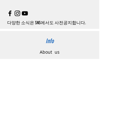
은
여기로
주의사항
주문제품수령후
카드사에서의
해외결제가
취
소될
경우
,
재
결제를
위해
무통장입금을
요청
할
수
있습니다
.
다양한 소식은 SNS에서도 사전공지합니다.
Info
About us
사이트 이용약관
​개인정보 처리방침
特定商取引法に関わる表示
Support
고객센터
배송주소 변경요청
공지 / 안내사항
배송 / 통관 / 관세