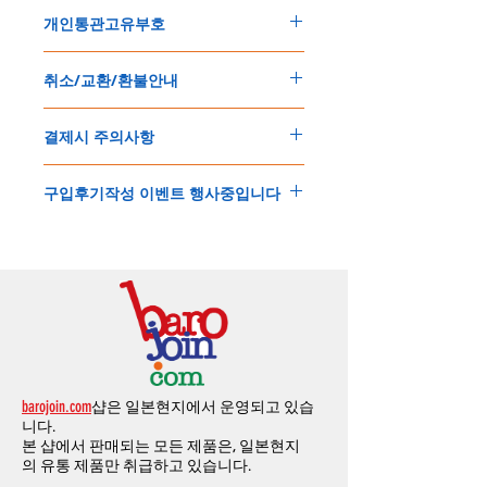
주문한 모든 제품은 국제우체국 택배로 배송
개인통관고유부호
됩니다
.
배송기간은
지역에 따라 다소 차이가 있으나
,
150
불 이상 제품
,
목록통관 배제대상 제품일
5
일
～
10
일
정도
예상됩니다
.
취소/교환/환불안내
경우는 제품주문시 개인통관고유부호를 기입
해외배송인
관계로
세관통관 지연, 배송사의
해 주세요
.
배송지연 등으로
기간이
다소
지연될
가능성
교환
및
반품이
가능한
경우
에어소프트제품은 목록통관 배제대상으로 반
이
있는
점
양해해
주시기
바랍니다
.
결제시 주의사항
제품결제완료후
1
시간
이내에
요청시
가능합
드시 개인통관고유부호가 필요합니다
.
배송에기간에 대한
자세한 내용은 여기로
니다
.
'
개인통관고유부호
'
가 없으면 국제배송이 불
본
쇼핑몰은
PayPal(
페이팔
)
을
이용한
해외결
(
취소
/
교환 시에는
반드시
고객센터
,
카카오톡
가하거나 정상적으로 배송을 받지 못할 수 도
구입후기작성 이벤트 행사중입니다
제방식
입니다
.
으로
취소
연락을
하셔야
합니다
)
있습니다
.
소지하신
카드가
해외결제가
가능한지
확인하
제품구매
결제후
1
시간
이내의
취소는
전액
개인통관교유부호는 제품결제시
「
내 쇼핑카
구입후기 계시판에 구입한 제품을 사진과 함
시길
바랍니다
.
환불처리
됩니다
.
드
」
의
「
메모추가
」
에 반드시 기입해 주세
께 올려주시면
,
추첨을 통해 매달
5
분께
500
해외결제의
경우
안전을
위해
카드사에서
확
1
시간
이후
취소시에는
다음과
같은
수수료가
요
.
엔의 쿠폰을 발송해 드립니다
.
인전화
또는
문자가
올수
있습니다
.
발생합니다
.
인스타그램
,
페이스북등에 리뷰를 올리고 링
확인과정에서
도난
카드의
사용이나
타인
명
-
에에소프트건
제품
：
결제금액
30%
가
수수
목록통관 배제품목
상세설명은 여기로
크를 알려주시면, 확인후일주일 이내로
500
엔
의의
주문등
정상적인
주문이
아니라고
판단
료로
발생됩니다
.
개인통관고유부호
상세설명은 여기로
의 쿠폰을 발송해 드립니다
.(
매달
1
회에 한함
)
될
경우
,
주문
및
배송을
보류
또는
취소할
수
-
에어소프트건
이외제품
：
결제금액
10%
가
있습니다
.
수수료로
발생됩니다
결제금액에서
수수료
차액후
남은
금액은
전
무통장
입금은
쇼핑몰에서
결제가 되지 않습
액
환불됩니다
.
barojoin.com
샵은 일본현지에서 운영되고 있습
니다
.
교환
및
반품이
진행될시
소요되는
모든
비용
니다.
고객센터로
문의하셔야 하며
,
문의내용에 주
은
오배송
및
제품에
하자가있는
경우를
제외
본 샵에서 판매되는 모든 제품은, 일본현지
문제품명
,
입금자명
,
무통장 입금을 기재해 주
하고
구매자가
전액
부담해야
합니다
.
의
유통 제품만 취급하고 있습니다.
시기 바랍니다
.
취소
/
교환
/
환불
/
자동취소에
대한
상세설명