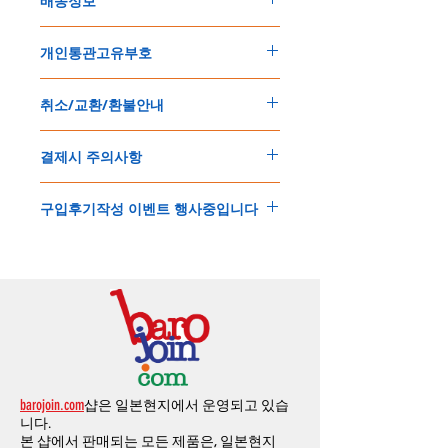
배송정보
주문한 모든 제품은 국제우체국 택배로 배송
개인통관고유부호
됩니다
.
배송기간은
지역에 따라 다소 차이가 있으나
,
150
불 이상 제품
,
목록통관 배제대상 제품일
5
일
～
10
일
정도
예상됩니다
.
취소/교환/환불안내
경우는 제품주문시 개인통관고유부호를 기입
해외배송인
관계로
세관통관 지연, 배송사의
해 주세요
.
배송지연 등으로
기간이
다소
지연될
가능성
교환
및
반품이
가능한
경우
에어소프트제품은 목록통관 배제대상으로 반
이
있는
점
양해해
주시기
바랍니다
.
결제시 주의사항
제품결제완료후
1
시간
이내에
요청시
가능합
드시 개인통관고유부호가 필요합니다
.
배송에기간에 대한
자세한 내용은 여기로
니다
.
'
개인통관고유부호
'
가 없으면 국제배송이 불
본
쇼핑몰은
PayPal(
페이팔
)
을
이용한
해외결
(
취소
/
교환 시에는
반드시
고객센터
,
카카오톡
가하거나 정상적으로 배송을 받지 못할 수 도
구입후기작성 이벤트 행사중입니다
제방식
입니다
.
으로
취소
연락을
하셔야
합니다
)
있습니다
.
소지하신
카드가
해외결제가
가능한지
확인하
제품구매
결제후
1
시간
이내의
취소는
전액
개인통관교유부호는 제품결제시
「
내 쇼핑카
구입후기 계시판에 구입한 제품을 사진과 함
시길
바랍니다
.
환불처리
됩니다
.
드
」
의
「
메모추가
」
에 반드시 기입해 주세
께 올려주시면
,
추첨을 통해 매달
5
분께
500
해외결제의
경우
안전을
위해
카드사에서
확
1
시간
이후
취소시에는
다음과
같은
수수료가
요
.
엔의 쿠폰을 발송해 드립니다
.
인전화
또는
문자가
올수
있습니다
.
발생합니다
.
인스타그램
,
페이스북등에 리뷰를 올리고 링
확인과정에서
도난
카드의
사용이나
타인
명
-
에에소프트건
제품
：
결제금액
30%
가
수수
목록통관 배제품목
상세설명은 여기로
크를 알려주시면, 확인후일주일 이내로
500
엔
의의
주문등
정상적인
주문이
아니라고
판단
료로
발생됩니다
.
개인통관고유부호
상세설명은 여기로
의 쿠폰을 발송해 드립니다
.(
매달
1
회에 한함
)
될
경우
,
주문
및
배송을
보류
또는
취소할
수
-
에어소프트건
이외제품
：
결제금액
10%
가
있습니다
.
수수료로
발생됩니다
결제금액에서
수수료
차액후
남은
금액은
전
무통장
입금은
쇼핑몰에서
결제가 되지 않습
액
환불됩니다
.
barojoin.com
샵은 일본현지에서 운영되고 있습
니다
.
교환
및
반품이
진행될시
소요되는
모든
비용
니다.
고객센터로
문의하셔야 하며
,
문의내용에 주
은
오배송
및
제품에
하자가있는
경우를
제외
본 샵에서 판매되는 모든 제품은, 일본현지
문제품명
,
입금자명
,
무통장 입금을 기재해 주
하고
구매자가
전액
부담해야
합니다
.