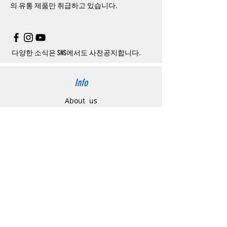
의
유통 제품만 취급하고 있습니다.
시기 바랍니다
.
취소
/
교환
/
환불
/
자동취소에
대한
상세설명
은
여기로
주의사항
주문제품수령후
카드사에서의
해외결제가
취
소될
경우
,
재
결제를
위해
무통장입금을
요청
할
수
있습니다
.
다양한 소식은 SNS에서도 사전공지합니다.
Info
About us
사이트 이용약관
​개인정보 처리방침
特定商取引法に関わる表示
Support
고객센터
배송주소 변경요청
공지 / 안내사항