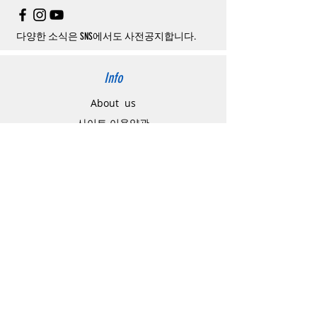
주문제품수령후
카드사에서의
해외결제가
취
소될
경우
,
재
결제를
위해
무통장입금을
요청
할
수
있습니다
.
다양한 소식은 SNS에서도 사전공지합니다.
Info
About us
사이트 이용약관
​개인정보 처리방침
特定商取引法に関わる表示
Support
고객센터
배송주소 변경요청
공지 / 안내사항
배송 / 통관 / 관세