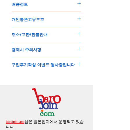
배송정보
주문한 모든 제품은 국제우체국 택배로 배송
개인통관고유부호
됩니다
.
배송기간은
지역에 따라 다소 차이가 있으나
,
150
불 이상 제품
,
목록통관 배제대상 제품일
5
일
～
10
일
정도
예상됩니다
.
취소/교환/환불안내
경우는 제품주문시 개인통관고유부호를 기입
해외배송인
관계로
세관통관 지연, 배송사의
해 주세요
.
배송지연 등으로
기간이
다소
지연될
가능성
교환
및
반품이
가능한
경우
에어소프트제품은 목록통관 배제대상으로 반
이
있는
점
양해해
주시기
바랍니다
.
결제시 주의사항
제품결제완료후
1
시간
이내에
요청시
가능합
드시 개인통관고유부호가 필요합니다
.
배송에기간에 대한
자세한 내용은 여기로
니다
.
'
개인통관고유부호
'
가 없으면 국제배송이 불
본
쇼핑몰은
PayPal(
페이팔
)
을
이용한
해외결
(
취소
/
교환 시에는
반드시
고객센터
,
카카오톡
가하거나 정상적으로 배송을 받지 못할 수 도
구입후기작성 이벤트 행사중입니다
제방식
입니다
.
으로
취소
연락을
하셔야
합니다
)
있습니다
.
소지하신
카드가
해외결제가
가능한지
확인하
제품구매
결제후
1
시간
이내의
취소는
전액
개인통관교유부호는 제품결제시
「
내 쇼핑카
구입후기 계시판에 구입한 제품을 사진과 함
시길
바랍니다
.
환불처리
됩니다
.
드
」
의
「
메모추가
」
에 반드시 기입해 주세
께 올려주시면
,
추첨을 통해 매달
5
분께
500
해외결제의
경우
안전을
위해
카드사에서
확
1
시간
이후
취소시에는
다음과
같은
수수료가
요
.
엔의 쿠폰을 발송해 드립니다
.
인전화
또는
문자가
올수
있습니다
.
발생합니다
.
인스타그램
,
페이스북등에 리뷰를 올리고 링
확인과정에서
도난
카드의
사용이나
타인
명
-
에에소프트건
제품
：
결제금액
30%
가
수수
목록통관 배제품목
상세설명은 여기로
크를 알려주시면, 확인후일주일 이내로
500
엔
의의
주문등
정상적인
주문이
아니라고
판단
료로
발생됩니다
.
개인통관고유부호
상세설명은 여기로
의 쿠폰을 발송해 드립니다
.(
매달
1
회에 한함
)
될
경우
,
주문
및
배송을
보류
또는
취소할
수
-
에어소프트건
이외제품
：
결제금액
10%
가
있습니다
.
수수료로
발생됩니다
결제금액에서
수수료
차액후
남은
금액은
전
무통장
입금은
쇼핑몰에서
결제가 되지 않습
액
환불됩니다
.
barojoin.com
샵은 일본현지에서 운영되고 있습
니다
.
교환
및
반품이
진행될시
소요되는
모든
비용
니다.
고객센터로
문의하셔야 하며
,
문의내용에 주
은
오배송
및
제품에
하자가있는
경우를
제외