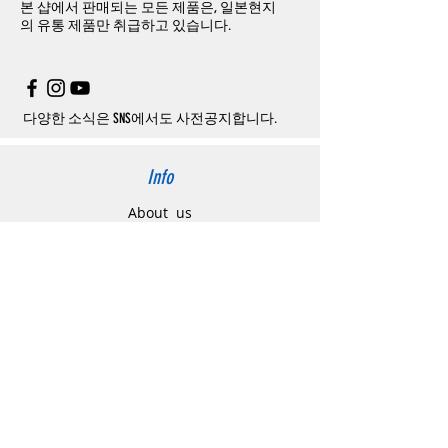
본 샵에서 판매되는 모든 제품은, 일본현지
문제품명
,
입금자명
,
무통장 입금을 기재해 주
하고
구매자가
전액
부담해야
합니다
.
의
유통 제품만 취급하고 있습니다.
시기 바랍니다
.
취소
/
교환
/
환불
/
자동취소에
대한
상세설명
은
여기로
주의사항
주문제품수령후
카드사에서의
해외결제가
취
소될
경우
,
재
결제를
위해
무통장입금을
요청
할
수
있습니다
.
다양한 소식은 SNS에서도 사전공지합니다.
Info
About us
사이트 이용약관
​개인정보 처리방침
特定商取引法に関わる表示
Support
고객센터
배송주소 변경요청