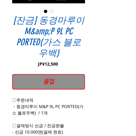
[잔금] 동경마루이
M&amp;P 9L PC
PORTED(가스 블로
우백)
가
JP¥12,500
격
품절
〇주문내역
・동경마루이 M&P 9L PC PORTED(가
스 블로우백) / 1개
〇결제방식 선금 / 잔금완불
- 선금 10.000엔(결제 완료)