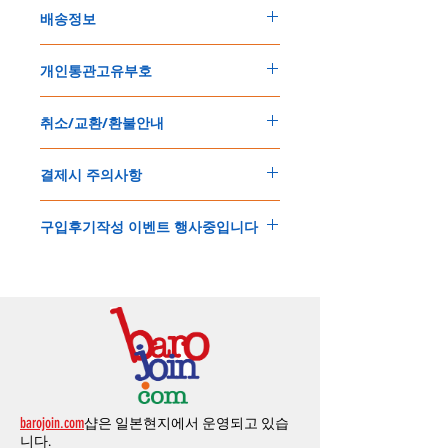
배송정보
주문한 모든 제품은 국제우체국 택배로 배송
개인통관고유부호
됩니다
.
배송기간은
지역에 따라 다소 차이가 있으나
,
150
불 이상 제품
,
목록통관 배제대상 제품일
5
일
～
10
일
정도
예상됩니다
.
취소/교환/환불안내
경우는 제품주문시 개인통관고유부호를 기입
해외배송인
관계로
세관통관 지연, 배송사의
해 주세요
.
배송지연 등으로
기간이
다소
지연될
가능성
교환
및
반품이
가능한
경우
에어소프트제품은 목록통관 배제대상으로 반
이
있는
점
양해해
주시기
바랍니다
.
결제시 주의사항
제품결제완료후
1
시간
이내에
요청시
가능합
드시 개인통관고유부호가 필요합니다
.
배송에기간에 대한
자세한 내용은 여기로
니다
.
'
개인통관고유부호
'
가 없으면 국제배송이 불
본
쇼핑몰은
PayPal(
페이팔
)
을
이용한
해외결
(
취소
/
교환 시에는
반드시
고객센터
,
카카오톡
가하거나 정상적으로 배송을 받지 못할 수 도
구입후기작성 이벤트 행사중입니다
제방식
입니다
.
으로
취소
연락을
하셔야
합니다
)
있습니다
.
소지하신
카드가
해외결제가
가능한지
확인하
제품구매
결제후
1
시간
이내의
취소는
전액
개인통관교유부호는 제품결제시
「
내 쇼핑카
구입후기 계시판에 구입한 제품을 사진과 함
시길
바랍니다
.
환불처리
됩니다
.
드
」
의
「
메모추가
」
에 반드시 기입해 주세
께 올려주시면
,
추첨을 통해 매달
5
분께
500
해외결제의
경우
안전을
위해
카드사에서
확
1
시간
이후
취소시에는
다음과
같은
수수료가
요
.
엔의 쿠폰을 발송해 드립니다
.
인전화
또는
문자가
올수
있습니다
.
발생합니다
.
인스타그램
,
페이스북등에 리뷰를 올리고 링
확인과정에서
도난
카드의
사용이나
타인
명
-
에에소프트건
제품
：
결제금액
30%
가
수수
목록통관 배제품목
상세설명은 여기로
크를 알려주시면, 확인후일주일 이내로
500
엔
의의
주문등
정상적인
주문이
아니라고
판단
료로
발생됩니다
.
개인통관고유부호
상세설명은 여기로
의 쿠폰을 발송해 드립니다
.(
매달
1
회에 한함
)
될
경우
,
주문
및
배송을
보류
또는
취소할
수
-
에어소프트건
이외제품
：
결제금액
10%
가
있습니다
.
수수료로
발생됩니다
결제금액에서
수수료
차액후
남은
금액은
전
무통장
입금은
쇼핑몰에서
결제가 되지 않습
액
환불됩니다
.
barojoin.com
샵은 일본현지에서 운영되고 있습
니다
.
교환
및
반품이
진행될시
소요되는
모든
비용
니다.
고객센터로
문의하셔야 하며
,
문의내용에 주
은
오배송
및
제품에
하자가있는
경우를
제외