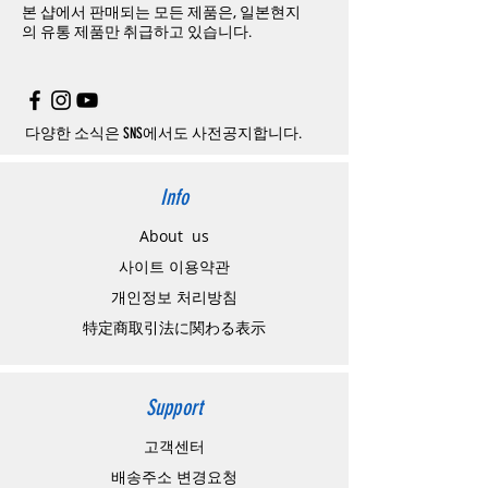
본 샵에서 판매되는 모든 제품은, 일본현지
문제품명
,
입금자명
,
무통장 입금을 기재해 주
하고
구매자가
전액
부담해야
합니다
.
의
유통 제품만 취급하고 있습니다.
시기 바랍니다
.
취소
/
교환
/
환불
/
자동취소에
대한
상세설명
은
여기로
주의사항
주문제품수령후
카드사에서의
해외결제가
취
소될
경우
,
재
결제를
위해
무통장입금을
요청
할
수
있습니다
.
다양한 소식은 SNS에서도 사전공지합니다.
Info
About us
사이트 이용약관
​개인정보 처리방침
特定商取引法に関わる表示
Support
고객센터
배송주소 변경요청