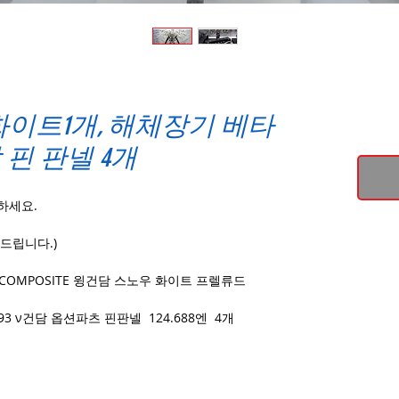
이트1개, 해체장기 베타
 핀 판넬 4개
하세요.
드립니다.)
TAL COMPOSITE 윙건담 스노우 화이트 프렐류드
-93 ν건담 옵션파츠 핀판넬 124.688엔 4개