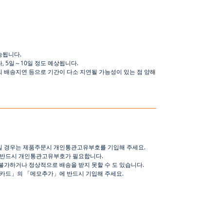
송됩니다
.
나
,
5
일
～
10
일
정도
예상됩니다
.
의 배송지연 등으로
기간이
다소
지연될
가능성이
있는
점
양해
일 경우는 제품주문시 개인통관고유부호를 기입해 주세요
.
 반드시 개인통관고유부호가 필요합니다
.
불가하거나 정상적으로 배송을 받지 못할 수 도 있습니다
.
핑카드
」
의
「
메모추가
」
에 반드시 기입해 주세요
.