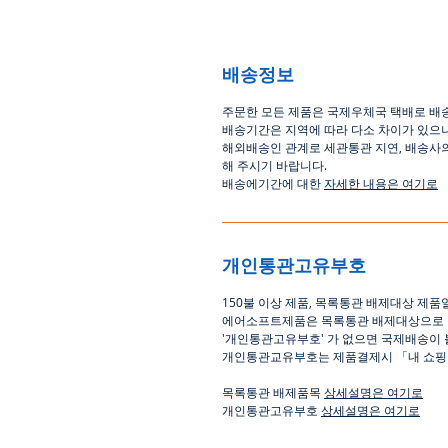
배송정보
주문한 모든 제품은 국제우체국 택배로 배
배송기간은
지역에 따라 다소 차이가 있으
해외배송인
관계로
세관통관 지연, 배송사
해
주시기
바랍니다
.
배송에기간에 대한
자세한 내용은 여기로
개인통관고유부호
150
불 이상 제품
,
목록통관 배제대상 제품
에어소프트제품은 목록통관 배제대상으로
'
개인통관고유부호
'
가 없으면 국제배송이 
개인통관교유부호는 제품결제시
「
내 쇼
목록통관 배제품목
상세설명은 여기로
개인통관고유부호
상세설명은 여기로