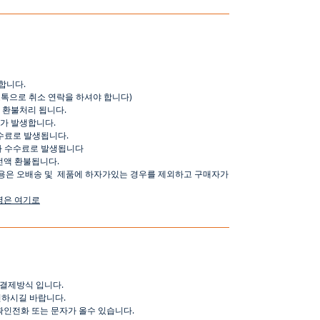
합니다
.
오톡으로
취소
연락을
하셔야
합니다
)
환불처리
됩니다
.
가
발생합니다
.
수료로
발생됩니다
.
가
수수료로
발생됩니다
전액
환불됩니다
.
용은
오배송
및
제품에
하자가있는
경우를
제외하고
구매자가
명은
여기로
결제방식
입니다
.
인하시길
바랍니다
.
확인전화
또는
문자가
올수
있습니다
.