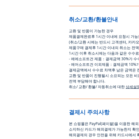
취소/교환/환불안내
교환
및
반품이
가능한
경우
제품결제완료후
1
시간
이내에
요청시
가능
(
취소
/
교환 시에는
반드시
고객센터
,
카카
제품구매
결제후
1
시간
이내의
취소는
전액
1
시간
이후
취소시에는
다음과
같은
수수료
-
에에소프트건
제품
：
결제금액
30%
가
수
-
에어소프트건
이외제품
：
결제금액
10%
결제금액에서
수수료
차액후
남은
금액은
교환
및
반품이
진행될시
소요되는
모든
비
전액
부담해야
합니다
.
취소
/
교환
/
환불
/
자동취소에
대한
상세설
결제시 주의사항
본
쇼핑몰은
PayPal(
페이팔
)
을
이용한
해외
소지하신
카드가
해외결제가
가능한지
확
해외결제의
경우
안전을
위해
카드사에서