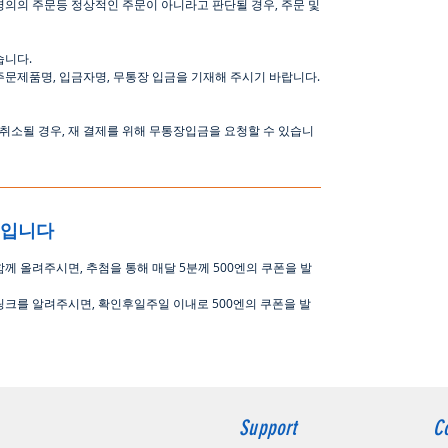
명의의
주문등
정상적인
주문이
아니라고
판단될
경우
,
주문
및
습니다
.
주문제품명
,
입금자명
,
무통장 입금을 기재해 주시기 바랍니다
.
취소될
경우
,
재
결제를
위해
무통장입금을
요청할
수
있습니
중입니다
함께 올려주시면
,
추첨을 통해 매달
5
분께
500
엔의 쿠폰을 발
링크를 알려주시면, 확인후일주일 이내로
500
엔의 쿠폰을 발
Support
C