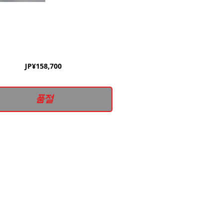
가
JP¥158,700
격
품절