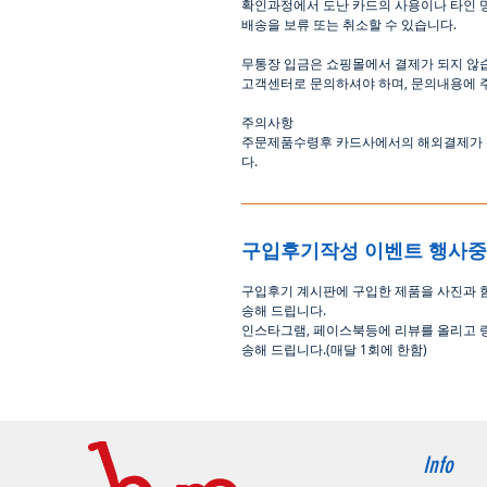
확인과정에서
도난
카드의
사용이나
타인
배송을
보류
또는
취소할
수
있습니다
.
무통장
입금은
쇼핑몰에서
결제가 되지 않
고객센터로
문의하셔야 하며
,
문의내용에 
주의사항
주문제품수령후
카드사에서의
해외결제가
다
.
구입후기작성 이벤트 행사
구입후기 계시판에 구입한 제품을 사진과 
송해 드립니다
.
인스타그램
,
페이스북등에 리뷰를 올리고 
송해 드립니다
.(
매달
1
회에 한함
)
Info