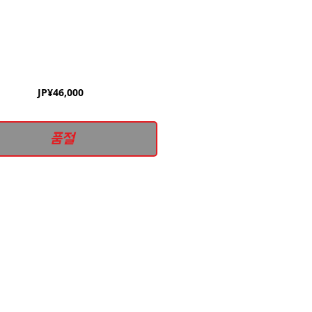
가
JP¥46,000
격
품절