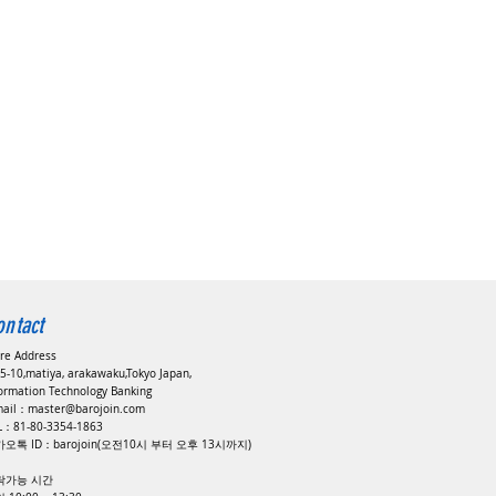
ontact
ore Address
5-10,matiya, arakawaku,Tokyo Japan,
formation Technology Banking
mail：
master@barojoin.com
EL：81-80-3354-1863
오톡 ID：barojoin(오전10시 부터 오후 13시까지)
락가능 시간