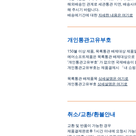
해외배송인
관계로
세관통관 지연, 배송사
해
주시기
바랍니다
.
배송에기간에 대한
자세한 내용은 여기로
개인통관고유부호
150
불 이상 제품
,
목록통관 배제대상 제품
에어소프트제품은 목록통관 배제대상으로
'
개인통관고유부호
'
가 없으면 국제배송이 
개인통관교유부호는 제품결제시
「
내 쇼
목록통관 배제품목
상세설명은 여기로
개인통관고유부호
상세설명은 여기로
취소/교환/환불안내
교환
및
반품이
가능한
경우
제품결제완료후
1
시간
이내에
요청시
가능