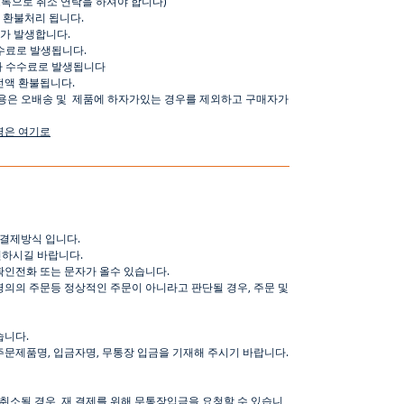
오톡으로
취소
연락을
하셔야
합니다
)
환불처리
됩니다
.
가
발생합니다
.
수료로
발생됩니다
.
가
수수료로
발생됩니다
전액
환불됩니다
.
용은
오배송
및
제품에
하자가있는
경우를
제외하고
구매자가
명은
여기로
결제방식
입니다
.
인하시길
바랍니다
.
확인전화
또는
문자가
올수
있습니다
.
명의의
주문등
정상적인
주문이
아니라고
판단될
경우
,
주문
및
습니다
.
주문제품명
,
입금자명
,
무통장 입금을 기재해 주시기 바랍니다
.
취소될
경우
,
재
결제를
위해
무통장입금을
요청할
수
있습니