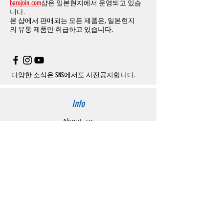
barojoin.com
샵은 일본현지에서 운영되고 있습
니다
.
교환
및
반품이
진행될시
소요되는
모든
비용
니다.
고객센터로
문의하셔야 하며
,
문의내용에 주
은
오배송
및
제품에
하자가있는
경우를
제외
본 샵에서 판매되는 모든 제품은, 일본현지
문제품명
,
입금자명
,
무통장 입금을 기재해 주
하고
구매자가
전액
부담해야
합니다
.
의
유통 제품만 취급하고 있습니다.
시기 바랍니다
.
취소
/
교환
/
환불
/
자동취소에
대한
상세설명
은
여기로
주의사항
주문제품수령후
카드사에서의
해외결제가
취
소될
경우
,
재
결제를
위해
무통장입금을
요청
할
수
있습니다
.
다양한 소식은 SNS에서도 사전공지합니다.
Info
About us
사이트 이용약관
​개인정보 처리방침
特定商取引法に関わる表示
Support
고객센터