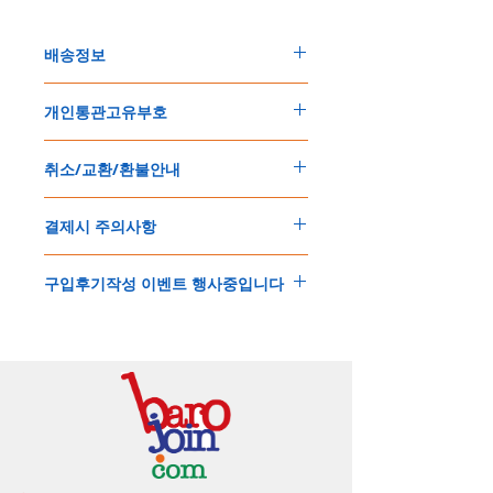
배송정보
주문한 모든 제품은 국제우체국 택배로 배송
개인통관고유부호
됩니다
.
배송기간은
지역에 따라 다소 차이가 있으나
,
150
불 이상 제품
,
목록통관 배제대상 제품일
5
일
～
10
일
정도
예상됩니다
.
취소/교환/환불안내
경우는 제품주문시 개인통관고유부호를 기입
해외배송인
관계로
세관통관 지연, 배송사의
해 주세요
.
배송지연 등으로
기간이
다소
지연될
가능성
교환
및
반품이
가능한
경우
에어소프트제품은 목록통관 배제대상으로 반
이
있는
점
양해해
주시기
바랍니다
.
결제시 주의사항
제품결제완료후
1
시간
이내에
요청시
가능합
드시 개인통관고유부호가 필요합니다
.
배송에기간에 대한
자세한 내용은 여기로
니다
.
'
개인통관고유부호
'
가 없으면 국제배송이 불
본
쇼핑몰은
PayPal(
페이팔
)
을
이용한
해외결
(
취소
/
교환 시에는
반드시
고객센터
,
카카오톡
가하거나 정상적으로 배송을 받지 못할 수 도
구입후기작성 이벤트 행사중입니다
제방식
입니다
.
으로
취소
연락을
하셔야
합니다
)
있습니다
.
소지하신
카드가
해외결제가
가능한지
확인하
제품구매
결제후
1
시간
이내의
취소는
전액
개인통관교유부호는 제품결제시
「
내 쇼핑카
구입후기 계시판에 구입한 제품을 사진과 함
시길
바랍니다
.
환불처리
됩니다
.
드
」
의
「
메모추가
」
에 반드시 기입해 주세
께 올려주시면
,
추첨을 통해 매달
5
분께
500
해외결제의
경우
안전을
위해
카드사에서
확
1
시간
이후
취소시에는
다음과
같은
수수료가
요
.
엔의 쿠폰을 발송해 드립니다
.
인전화
또는
문자가
올수
있습니다
.
발생합니다
.
인스타그램
,
페이스북등에 리뷰를 올리고 링
확인과정에서
도난
카드의
사용이나
타인
명
-
에에소프트건
제품
：
결제금액
30%
가
수수
목록통관 배제품목
상세설명은 여기로
크를 알려주시면, 확인후일주일 이내로
500
엔
의의
주문등
정상적인
주문이
아니라고
판단
료로
발생됩니다
.
개인통관고유부호
상세설명은 여기로
의 쿠폰을 발송해 드립니다
.(
매달
1
회에 한함
)
될
경우
,
주문
및
배송을
보류
또는
취소할
수
-
에어소프트건
이외제품
：
결제금액
10%
가
있습니다
.
수수료로
발생됩니다
결제금액에서
수수료
차액후
남은
금액은
전
무통장
입금은
쇼핑몰에서
결제가 되지 않습
액
환불됩니다
.