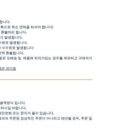
합니다
.
오톡으로
취소
연락을
하셔야
합니다
)
환불처리
됩니다
.
가
발생합니다
.
수료로
발생됩니다
.
가
수수료로
발생됩니다
전액
환불됩니다
.
용은
오배송
및
제품에
하자가있는
경우를
제외하고
구매자가
명은
여기로
결제방식
입니다
.
인하시길
바랍니다
.
확인전화
또는
문자가
올수
있습니다
.
명의의
주문등
정상적인
주문이
아니라고
판단될
경우
,
주문
및