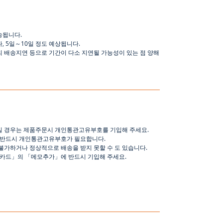
송됩니다
.
나
,
5
일
～
10
일
정도
예상됩니다
.
의 배송지연 등으로
기간이
다소
지연될
가능성이
있는
점
양해
일 경우는 제품주문시 개인통관고유부호를 기입해 주세요
.
 반드시 개인통관고유부호가 필요합니다
.
불가하거나 정상적으로 배송을 받지 못할 수 도 있습니다
.
핑카드
」
의
「
메모추가
」
에 반드시 기입해 주세요
.