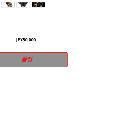
가
JP¥50,000
격
품절