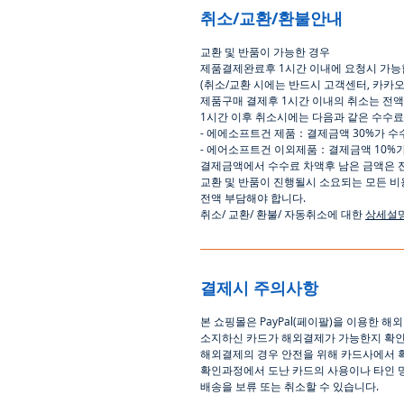
취소/교환/환불안내
교환
및
반품이
가능한
경우
제품결제완료후
1
시간
이내에
요청시
가능
(
취소
/
교환 시에는
반드시
고객센터
,
카카
제품구매
결제후
1
시간
이내의
취소는
전액
1
시간
이후
취소시에는
다음과
같은
수수료
-
에에소프트건
제품
：
결제금액
30%
가
수
-
에어소프트건
이외제품
：
결제금액
10%
결제금액에서
수수료
차액후
남은
금액은
교환
및
반품이
진행될시
소요되는
모든
비
전액
부담해야
합니다
.
취소
/
교환
/
환불
/
자동취소에
대한
상세설
결제시 주의사항
본
쇼핑몰은
PayPal(
페이팔
)
을
이용한
해외
소지하신
카드가
해외결제가
가능한지
확
해외결제의
경우
안전을
위해
카드사에서
확인과정에서
도난
카드의
사용이나
타인
배송을
보류
또는
취소할
수
있습니다
.