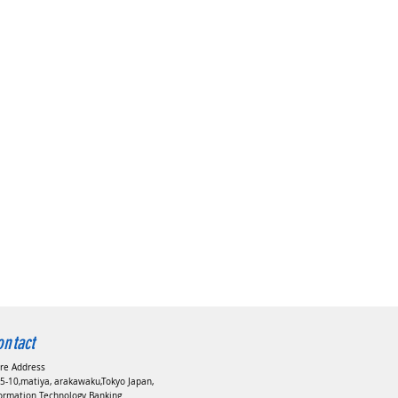
ontact
ore Address
5-10,matiya, arakawaku,Tokyo Japan,
formation Technology Banking