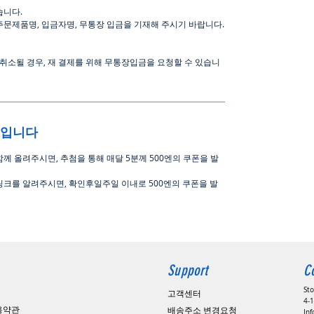
습니다
.
주문제품명
,
입금자명
,
무통장 입금을 기재해 주시기 바랍니다
.
취소될
경우
,
재
결제를
위해
무통장입금을
요청할
수
있습니
중입니다
함께 올려주시면
,
추첨을 통해 매달
5
분께
500
엔의 쿠폰을 발
링크를 알려주시면, 확인후일주일 이내로
500
엔의 쿠폰을 발
Support
C
St
고객센터
4-1
용약관
배송주소 변경요청
In