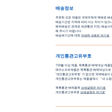
배송정보
주문한 모든 제품은 국제우체국 택배로 배
배송기간은
지역에 따라 다소 차이가 있으
해외배송인
관계로
세관통관 지연, 배송사
해
주시기
바랍니다
.
배송에기간에 대한
자세한 내용은 여기로
개인통관고유부호
150
불 이상 제품
,
목록통관 배제대상 제품
에어소프트제품은 목록통관 배제대상으로
'
개인통관고유부호
'
가 없으면 국제배송이 
개인통관교유부호는 제품결제시
「
내 쇼
목록통관 배제품목
상세설명은 여기로
개인통관고유부호
상세설명은 여기로