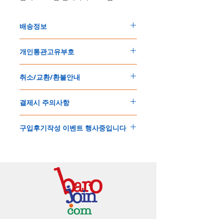
배송정보
주문한 모든 제품은 국제우체국 택배로 배송
개인통관고유부호
됩니다
.
배송기간은
지역에 따라 다소 차이가 있으나
,
150
불 이상 제품
,
목록통관 배제대상 제품일
5
일
～
10
일
정도
예상됩니다
.
취소/교환/환불안내
경우는 제품주문시 개인통관고유부호를 기입
해외배송인
관계로
세관통관 지연, 배송사의
해 주세요
.
배송지연 등으로
기간이
다소
지연될
가능성
교환
및
반품이
가능한
경우
에어소프트제품은 목록통관 배제대상으로 반
이
있는
점
양해해
주시기
바랍니다
.
결제시 주의사항
제품결제완료후
1
시간
이내에
요청시
가능합
드시 개인통관고유부호가 필요합니다
.
배송에기간에 대한
자세한 내용은 여기로
니다
.
'
개인통관고유부호
'
가 없으면 국제배송이 불
본
쇼핑몰은
PayPal(
페이팔
)
을
이용한
해외결
(
취소
/
교환 시에는
반드시
고객센터
,
카카오톡
가하거나 정상적으로 배송을 받지 못할 수 도
구입후기작성 이벤트 행사중입니다
제방식
입니다
.
으로
취소
연락을
하셔야
합니다
)
있습니다
.
소지하신
카드가
해외결제가
가능한지
확인하
제품구매
결제후
1
시간
이내의
취소는
전액
개인통관교유부호는 제품결제시
「
내 쇼핑카
구입후기 계시판에 구입한 제품을 사진과 함
시길
바랍니다
.
환불처리
됩니다
.
드
」
의
「
메모추가
」
에 반드시 기입해 주세
께 올려주시면
,
추첨을 통해 매달
5
분께
500
해외결제의
경우
안전을
위해
카드사에서
확
1
시간
이후
취소시에는
다음과
같은
수수료가
요
.
엔의 쿠폰을 발송해 드립니다
.
인전화
또는
문자가
올수
있습니다
.
발생합니다
.
인스타그램
,
페이스북등에 리뷰를 올리고 링
확인과정에서
도난
카드의
사용이나
타인
명
-
에에소프트건
제품
：
결제금액
30%
가
수수
목록통관 배제품목
상세설명은 여기로
크를 알려주시면, 확인후일주일 이내로
500
엔
의의
주문등
정상적인
주문이
아니라고
판단
료로
발생됩니다
.
개인통관고유부호
상세설명은 여기로
의 쿠폰을 발송해 드립니다
.(
매달
1
회에 한함
)
될
경우
,
주문
및
배송을
보류
또는
취소할
수
-
에어소프트건
이외제품
：
결제금액
10%
가
있습니다
.
수수료로
발생됩니다
결제금액에서
수수료
차액후
남은
금액은
전
무통장
입금은
쇼핑몰에서
결제가 되지 않습
액
환불됩니다
.