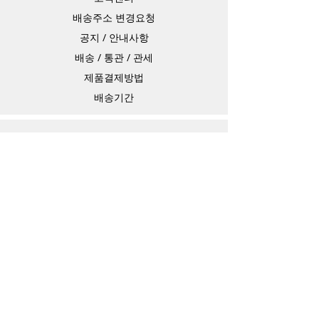
배송주소 변경요청
공지 / 안내사항
배송 / 통관 / 관세
제품결제방법
배송기간
Contact
Store Address
4-15-10,matiya, arakawaku,Tokyo Japan,
Information Technology Banking
e-mail：
master@barojoin.com
​TEL：81-80-3354-1863
카카오톡 ID：barojoin(오전10시 부터 오후
13시까지)
연락가능 시간
평일 10:00 ~ 13:30