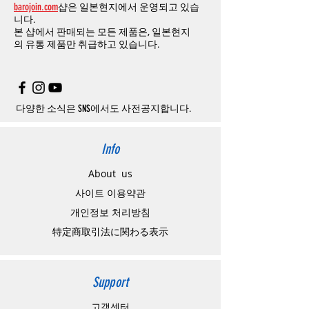
barojoin.com
샵은 일본현지에서 운영되고 있습
니다
.
교환
및
반품이
진행될시
소요되는
모든
비용
니다.
고객센터로
문의하셔야 하며
,
문의내용에 주
은
오배송
및
제품에
하자가있는
경우를
제외
본 샵에서 판매되는 모든 제품은, 일본현지
문제품명
,
입금자명
,
무통장 입금을 기재해 주
하고
구매자가
전액
부담해야
합니다
.
의
유통 제품만 취급하고 있습니다.
시기 바랍니다
.
취소
/
교환
/
환불
/
자동취소에
대한
상세설명
은
여기로
주의사항
주문제품수령후
카드사에서의
해외결제가
취
소될
경우
,
재
결제를
위해
무통장입금을
요청
할
수
있습니다
.
다양한 소식은 SNS에서도 사전공지합니다.
Info
About us
사이트 이용약관
​개인정보 처리방침
特定商取引法に関わる表示
Support
고객센터