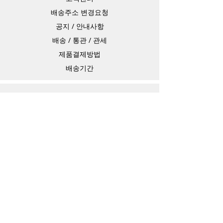
배송주소 변경요청
공지 / 안내사항
배송 / 통관 / 관세
제품결제방법
배송기간
Contact
Store Address
4-15-10,matiya, arakawaku,Tokyo Japan,
Information Technology Banking
e-mail：
master@barojoin.com
​TEL：81-80-3354-1863
카카오톡 ID：barojoin(오전10시 부터 오후
13시까지)
연락가능 시간
평일 10:00 ~ 13:30