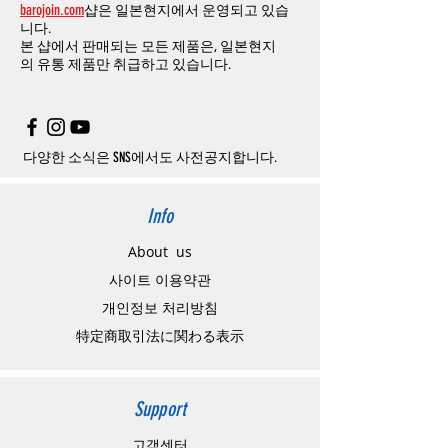
barojoin.com
샵은 일본현지에서 운영되고 있습
니다
.
교환
및
반품이
진행될시
소요되는
모든
비용
니다.
고객센터로
문의하셔야 하며
,
문의내용에 주
은
오배송
및
제품에
하자가있는
경우를
제외
본 샵에서 판매되는 모든 제품은, 일본현지
문제품명
,
입금자명
,
무통장 입금을 기재해 주
하고
구매자가
전액
부담해야
합니다
.
의
유통 제품만 취급하고 있습니다.
시기 바랍니다
.
취소
/
교환
/
환불
/
자동취소에
대한
상세설명
은
여기로
주의사항
주문제품수령후
카드사에서의
해외결제가
취
소될
경우
,
재
결제를
위해
무통장입금을
요청
할
수
있습니다
.
다양한 소식은 SNS에서도 사전공지합니다.
Info
About us
사이트 이용약관
​개인정보 처리방침
特定商取引法に関わる表示
Support
고객센터