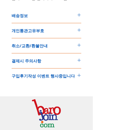
배송정보
주문한 모든 제품은 국제우체국 택배로 배송
개인통관고유부호
됩니다
.
배송기간은
지역에 따라 다소 차이가 있으나
,
150
불 이상 제품
,
목록통관 배제대상 제품일
5
일
～
10
일
정도
예상됩니다
.
취소/교환/환불안내
경우는 제품주문시 개인통관고유부호를 기입
해외배송인
관계로
세관통관 지연, 배송사의
해 주세요
.
배송지연 등으로
기간이
다소
지연될
가능성
교환
및
반품이
가능한
경우
에어소프트제품은 목록통관 배제대상으로 반
이
있는
점
양해해
주시기
바랍니다
.
결제시 주의사항
제품결제완료후
1
시간
이내에
요청시
가능합
드시 개인통관고유부호가 필요합니다
.
배송에기간에 대한
자세한 내용은 여기로
니다
.
'
개인통관고유부호
'
가 없으면 국제배송이 불
본
쇼핑몰은
PayPal(
페이팔
)
을
이용한
해외결
(
취소
/
교환 시에는
반드시
고객센터
,
카카오톡
가하거나 정상적으로 배송을 받지 못할 수 도
구입후기작성 이벤트 행사중입니다
제방식
입니다
.
으로
취소
연락을
하셔야
합니다
)
있습니다
.
소지하신
카드가
해외결제가
가능한지
확인하
제품구매
결제후
1
시간
이내의
취소는
전액
개인통관교유부호는 제품결제시
「
내 쇼핑카
구입후기 계시판에 구입한 제품을 사진과 함
시길
바랍니다
.
환불처리
됩니다
.
드
」
의
「
메모추가
」
에 반드시 기입해 주세
께 올려주시면
,
추첨을 통해 매달
5
분께
500
해외결제의
경우
안전을
위해
카드사에서
확
1
시간
이후
취소시에는
다음과
같은
수수료가
요
.
엔의 쿠폰을 발송해 드립니다
.
인전화
또는
문자가
올수
있습니다
.
발생합니다
.
인스타그램
,
페이스북등에 리뷰를 올리고 링
확인과정에서
도난
카드의
사용이나
타인
명
-
에에소프트건
제품
：
결제금액
30%
가
수수
목록통관 배제품목
상세설명은 여기로
크를 알려주시면, 확인후일주일 이내로
500
엔
의의
주문등
정상적인
주문이
아니라고
판단
료로
발생됩니다
.
개인통관고유부호
상세설명은 여기로
의 쿠폰을 발송해 드립니다
.(
매달
1
회에 한함
)
될
경우
,
주문
및
배송을
보류
또는
취소할
수
-
에어소프트건
이외제품
：
결제금액
10%
가
있습니다
.
수수료로
발생됩니다
결제금액에서
수수료
차액후
남은
금액은
전
무통장
입금은
쇼핑몰에서
결제가 되지 않습
액
환불됩니다
.