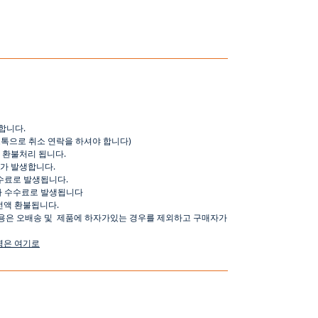
합니다
.
오톡으로
취소
연락을
하셔야
합니다
)
환불처리
됩니다
.
가
발생합니다
.
수료로
발생됩니다
.
가
수수료로
발생됩니다
전액
환불됩니다
.
용은
오배송
및
제품에
하자가있는
경우를
제외하고
구매자가
명은
여기로