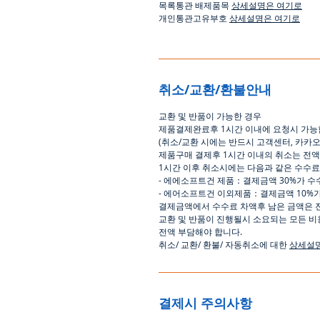
목록통관 배제품목
상세설명은 여기로
개인통관고유부호
상세설명은 여기로
취소/교환/환불안내
교환
및
반품이
가능한
경우
제품결제완료후
1
시간
이내에
요청시
가능
(
취소
/
교환 시에는
반드시
고객센터
,
카카
제품구매
결제후
1
시간
이내의
취소는
전액
1
시간
이후
취소시에는
다음과
같은
수수료
-
에에소프트건
제품
：
결제금액
30%
가
수
-
에어소프트건
이외제품
：
결제금액
10%
결제금액에서
수수료
차액후
남은
금액은
교환
및
반품이
진행될시
소요되는
모든
비
전액
부담해야
합니다
.
취소
/
교환
/
환불
/
자동취소에
대한
상세설
결제시 주의사항