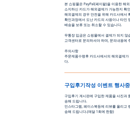
본
쇼핑몰은
PayPal(
페이팔
)
을
이용한
해외
소지하신
카드가
해외결제가
가능한지
확
해외결제의
경우
안전을
위해
카드사에서
확인과정에서
도난
카드의
사용이나
타인
배송을
보류
또는
취소할
수
있습니다
.
무통장
입금은
쇼핑몰에서
결제가 되지 않
고객센터로
문의하셔야 하며
,
문의내용에 
주의사항
주문제품수령후
카드사에서의
해외결제가
다
.
구입후기작성 이벤트 행사
구입후기 계시판에 구입한 제품을 사진과 
송해 드립니다
.
인스타그램
,
페이스북등에 리뷰를 올리고 
송해 드립니다
.(
매달
1
회에 한함
)