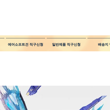
에어소프트건 직구신청
일반제품 직구신청
배송지 