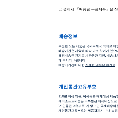
〇 결제시 「배송료 무료제품」을 
배송정보
주문한 모든 제품은 국제우체국 택배로 배
배송기간은
지역에 따라 다소 차이가 있으
해외배송인
관계로
세관통관 지연, 배송사
해
주시기
바랍니다
.
배송에기간에 대한
자세한 내용은 여기로
개인통관고유부호
150
불 이상 제품
,
목록통관 배제대상 제품
에어소프트제품은 목록통관 배제대상으로
'
개인통관고유부호
'
가 없으면 국제배송이 
개인통관교유부호는 제품결제시
「
내 쇼