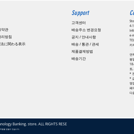
Support
C
St
고객센터
4-1
용약관
배송주소 변경요청
In
e-
 처리방침
공지 / 안내사항
​T
引法に関わる表示
배송 / 통관 / 관세
카카
제품결제방법
연
배송기간
평일
1
토
*
*
영
페
​
nology Banking. store. ALL RIGHTS RESERVED
 처벌을 받을수 있습니다.