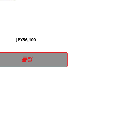
가
JP¥56,100
격
품절