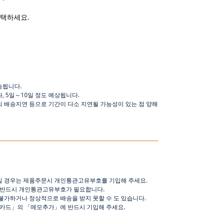
선택하세요.
송됩니다
.
나
,
5
일
～
10
일
정도
예상됩니다
.
의 배송지연 등으로
기간이
다소
지연될
가능성이
있는
점
양해
일 경우는 제품주문시 개인통관고유부호를 기입해 주세요
.
 반드시 개인통관고유부호가 필요합니다
.
불가하거나 정상적으로 배송을 받지 못할 수 도 있습니다
.
핑카드
」
의
「
메모추가
」
에 반드시 기입해 주세요
.