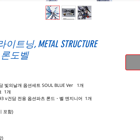
 라이트닝, METAL STRUCTURE
론도벨
건담 빛의날개 옵션세트 SOUL BLUE Ver 1개
크 1개
RX-93 ν건담 전용 옵션파츠 론드・벨 엔지니어 1개
비 포함)
함)