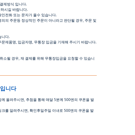
결제방식
입니다
.
인하시길
바랍니다
.
확인전화
또는
문자가
올수
있습니다
.
명의의
주문등
정상적인
주문이
아니라고
판단될
경우
,
주문
및
습니다
.
주문제품명
,
입금자명
,
무통장 입금을 기재해 주시기 바랍니다
.
취소될
경우
,
재
결제를
위해
무통장입금을
요청할
수
있습니
중입니다
함께 올려주시면
,
추첨을 통해 매달
5
분께
500
엔의 쿠폰을 발
링크를 알려주시면, 확인후일주일 이내로
500
엔의 쿠폰을 발