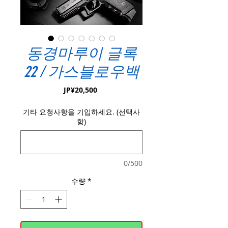
동경마루이 글록
22 / 가스블로우백
가
JP¥20,500
격
기타 요청사항을 기입하세요. (선택사
항)
0/500
수량
*