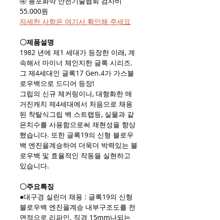
④ 총포화약 안전기술협회 검사비
55.000원
자세한 사항은 여기서 확인해 주세요​
〇제품설명
1982 년에 제1 세대가 등장한 이래, 계
속해서 마이너 체인지한 글록 시리즈.
그 제4세대인 글록17 Gen.4가 가스블
로우백으로 드디어 등장!
그립의 신규 체커링이나, 대형화한 매
거진캐치 제4세대에서 처음으로 채용
된 착탈식그립 백 스트랩등, 실물과 같
은치수를 사용함으로써 재현성을 향상
했습니다. 또한 글록19의 신형 블로우
백 엔진을계승하여 더욱더 박력있는 블
로우백 및 효율적인 작동을 실현하고
있습니다.
〇주요특징
●대구경 실린더 채용 : 글록19의 신형
블로우백 엔진을계승 내부구조도를 전
면적으로 리파인. 직경 15mm나되는