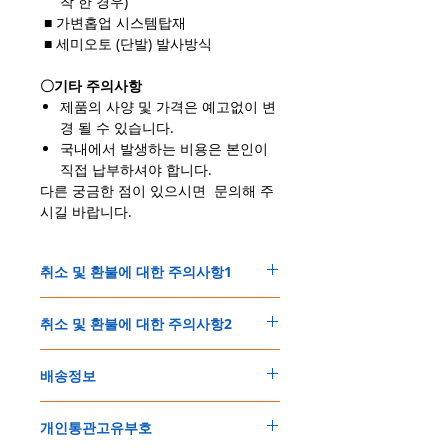
착 한 경우)
■ 가변홉업 시스템탑재
■ 세미오토 (단발) 발사방식
〇기타 주의사항
제품의 사양 및 가격은 예고없이 변
경 될 수 있습니다.
국내에서 발생하는 비용은 본인이
직접 납부하셔야 합니다.
다른 궁금한 점이 있으시면 문의해 주
시길 바랍니다.
취소 및 환불에 대한 주의사항1
＊쇼핑몰에서 취급하는 제품은, 모든 제품이
취소 및 환불에 대한 주의사항2
상시 재고가 있는 상태가 아닙니다.
＊제품의 가격변동이 간혹 발생할 수 있습니
결제 후 제품확보 및 발송에 문제없이 진행되
다.
배송정보
는 경우,
이에 다음에 해당되는 경우, 고객님 께서는 취
1. 취소 및 환불은, 구매결제 후 1시간 이내에
소 및 환불요청을 할수 있습니다.
주문한 모든 제품은 국제우체국EMS로 배송
문의하셔야 취소 및 환불이 가능합니다.
1.구매결제 후 7일 이내로 제품확보가 불가능
개인통관고유부호
됩니다.
이후 취소 및 환불 요청시에는 결제금액 50%
할 경우, 취소 후 전액 환불해드립니다.
「칼라파츠부착+파워다운(0.2J이하)」작업요