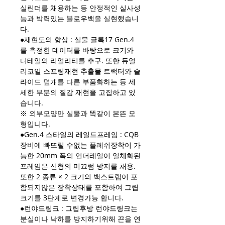
실린더를 채용하는 등 안정적인 실사성
능과 박력있는 블로우백을 실현했습니
다.
●재현도의 향상 : 실물 글록17 Gen.4
를 측정한 데이터를 바탕으로 크기와
디테일의 리얼리티를 추구. 또한 듀얼
리코일 스프링재현 추출물 트랙터와 슬
라이드 덮개를 다른 부품화하는 등 세
세한 부분의 질감 재현을 고집하고 있
습니다.
※ 외부모양만 실물과 똑같이 본뜬 모
형입니다.
●Gen.4 스타일의 레일드프레임 : CQB
장비에 빠뜨릴 수없는 플레쉬장착이 가
능한 20mm 폭의 언더레일이 일체화된
프레임은 신형의 미끄럼 방지를 채용.
또한 2 종류 × 2 크기의 백스트랩이 포
함되지않은 장착상태를 포함하여 그립
크기를 3단계로 변경가능 합니다.
●런야드링크 : 그립후방 런야드링크는
분실이나 낙하를 방지하기위해 끈을 연