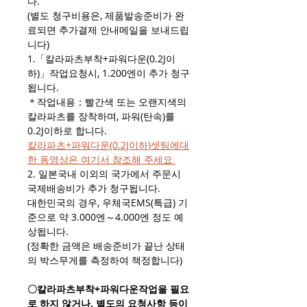
다.
(별도 청구비용은, 제품발송준비가 완
료되면 추가결제 안내메일을 보내드립
니다)
1.「칼라파츠부착+파워다운(0.2J이
하)」작업요청시, 1.200엔이 추가 청구
됩니다.
＊작업내용：빨간색 또는 오랜지색의
칼라파츠를 장착하며, 파워(탄속)를
0.2J이하로 합니다.
칼라파츠+파워다운(0.2J이하)셋팅에대
한 동영상은 여기서 참조해 주세요
2. 일본국내 이외의 국가에서 주문시
국제배송비가 추가 청구됩니다.
대한민국의 경우, 우체국EMS(특급) 기
준으로 약 3.000엔～4.000엔 정도 예
상됩니다.
(정확한 금액은 배송준비가 끝난 상태
의 박스무게를 측정하여 책정합니다)
〇칼라파츠부착+파워다운작업을 필요
로 하지 않거나, 별도의 요청사항 등이