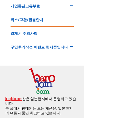
주문한 모든 제품은 국제우체국 택배로 배송
개인통관고유부호
됩니다
.
배송기간은
지역에 따라 다소 차이가 있으나
,
150
불 이상 제품
,
목록통관 배제대상 제품일
5
일
～
10
일
정도
예상됩니다
.
취소/교환/환불안내
경우는 제품주문시 개인통관고유부호를 기입
해외배송인
관계로
세관통관 지연, 배송사의
해 주세요
.
배송지연 등으로
기간이
다소
지연될
가능성
교환
및
반품이
가능한
경우
에어소프트제품은 목록통관 배제대상으로 반
이
있는
점
양해해
주시기
바랍니다
.
결제시 주의사항
제품결제완료후
1
시간
이내에
요청시
가능합
드시 개인통관고유부호가 필요합니다
.
배송에기간에 대한
자세한 내용은 여기로
니다
.
'
개인통관고유부호
'
가 없으면 국제배송이 불
본
쇼핑몰은
PayPal(
페이팔
)
을
이용한
해외결
(
취소
/
교환 시에는
반드시
고객센터
,
카카오톡
가하거나 정상적으로 배송을 받지 못할 수 도
구입후기작성 이벤트 행사중입니다
제방식
입니다
.
으로
취소
연락을
하셔야
합니다
)
있습니다
.
소지하신
카드가
해외결제가
가능한지
확인하
제품구매
결제후
1
시간
이내의
취소는
전액
개인통관교유부호는 제품결제시
「
내 쇼핑카
구입후기 계시판에 구입한 제품을 사진과 함
시길
바랍니다
.
환불처리
됩니다
.
드
」
의
「
메모추가
」
에 반드시 기입해 주세
께 올려주시면
,
추첨을 통해 매달
5
분께
500
해외결제의
경우
안전을
위해
카드사에서
확
1
시간
이후
취소시에는
다음과
같은
수수료가
요
.
엔의 쿠폰을 발송해 드립니다
.
인전화
또는
문자가
올수
있습니다
.
발생합니다
.
인스타그램
,
페이스북등에 리뷰를 올리고 링
확인과정에서
도난
카드의
사용이나
타인
명
-
에에소프트건
제품
：
결제금액
30%
가
수수
목록통관 배제품목
상세설명은 여기로
크를 알려주시면, 확인후일주일 이내로
500
엔
의의
주문등
정상적인
주문이
아니라고
판단
료로
발생됩니다
.
개인통관고유부호
상세설명은 여기로
의 쿠폰을 발송해 드립니다
.(
매달
1
회에 한함
)
될
경우
,
주문
및
배송을
보류
또는
취소할
수
-
에어소프트건
이외제품
：
결제금액
10%
가
있습니다
.
수수료로
발생됩니다
결제금액에서
수수료
차액후
남은
금액은
전
무통장
입금은
쇼핑몰에서
결제가 되지 않습
액
환불됩니다
.
barojoin.com
샵은 일본현지에서 운영되고 있습
니다
.
교환
및
반품이
진행될시
소요되는
모든
비용
니다.
고객센터로
문의하셔야 하며
,
문의내용에 주
은
오배송
및
제품에
하자가있는
경우를
제외
본 샵에서 판매되는 모든 제품은, 일본현지
문제품명
,
입금자명
,
무통장 입금을 기재해 주
하고
구매자가
전액
부담해야
합니다
.
의
유통 제품만 취급하고 있습니다.
시기 바랍니다
.
취소
/
교환
/
환불
/
자동취소에
대한
상세설명