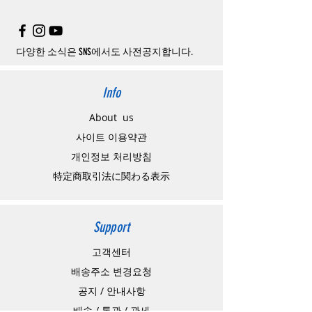
은
여기로
주의사항
주문제품수령후
카드사에서의
해외결제가
취
소될
경우
,
재
결제를
위해
무통장입금을
요청
할
수
있습니다
.
다양한 소식은 SNS에서도 사전공지합니다.
Info
About us
사이트 이용약관
​개인정보 처리방침
特定商取引法に関わる表示
Support
고객센터
배송주소 변경요청
공지 / 안내사항
배송 / 통관 / 관세