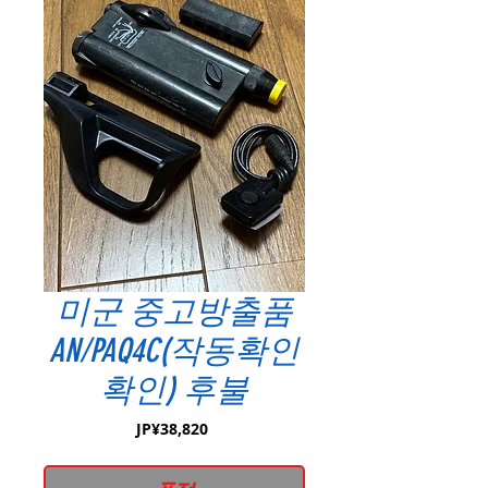
미군 중고방출품
AN/PAQ4C(작동확인
확인) 후불
가
JP¥38,820
격