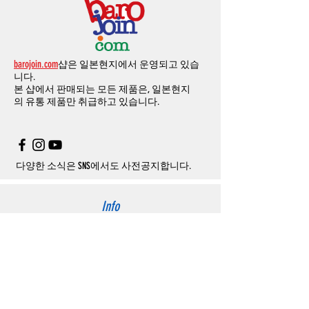
크를 알려주시면, 확인후일주일 이내로
500
엔
의의
주문등
정상적인
주문이
아니라고
판단
료로
발생됩니다
.
개인통관고유부호
상세설명은 여기로
의 쿠폰을 발송해 드립니다
.(
매달
1
회에 한함
)
될
경우
,
주문
및
배송을
보류
또는
취소할
수
-
에어소프트건
이외제품
：
결제금액
10%
가
있습니다
.
수수료로
발생됩니다
결제금액에서
수수료
차액후
남은
금액은
전
무통장
입금은
쇼핑몰에서
결제가 되지 않습
액
환불됩니다
.
barojoin.com
샵은 일본현지에서 운영되고 있습
니다
.
교환
및
반품이
진행될시
소요되는
모든
비용
니다.
고객센터로
문의하셔야 하며
,
문의내용에 주
은
오배송
및
제품에
하자가있는
경우를
제외
본 샵에서 판매되는 모든 제품은, 일본현지
문제품명
,
입금자명
,
무통장 입금을 기재해 주
하고
구매자가
전액
부담해야
합니다
.
의
유통 제품만 취급하고 있습니다.
시기 바랍니다
.
취소
/
교환
/
환불
/
자동취소에
대한
상세설명
은
여기로
주의사항
주문제품수령후
카드사에서의
해외결제가
취
소될
경우
,
재
결제를
위해
무통장입금을
요청
할
수
있습니다
.
다양한 소식은 SNS에서도 사전공지합니다.
Info
About us
사이트 이용약관
​개인정보 처리방침
特定商取引法に関わる表示