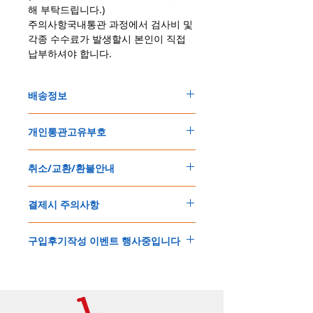
해 부탁드립니다.)
주의사항국내통관 과정에서 검사비 및
각종 수수료가 발생할시 본인이 직접
납부하셔야 합니다.
배송정보
주문한 모든 제품은 국제우체국 택배로 배송
개인통관고유부호
됩니다
.
배송기간은
지역에 따라 다소 차이가 있으나
,
150
불 이상 제품
,
목록통관 배제대상 제품일
5
일
～
10
일
정도
예상됩니다
.
취소/교환/환불안내
경우는 제품주문시 개인통관고유부호를 기입
해외배송인
관계로
세관통관 지연, 배송사의
해 주세요
.
배송지연 등으로
기간이
다소
지연될
가능성
교환
및
반품이
가능한
경우
에어소프트제품은 목록통관 배제대상으로 반
이
있는
점
양해해
주시기
바랍니다
.
결제시 주의사항
제품결제완료후
1
시간
이내에
요청시
가능합
드시 개인통관고유부호가 필요합니다
.
배송에기간에 대한
자세한 내용은 여기로
니다
.
'
개인통관고유부호
'
가 없으면 국제배송이 불
본
쇼핑몰은
PayPal(
페이팔
)
을
이용한
해외결
(
취소
/
교환 시에는
반드시
고객센터
,
카카오톡
가하거나 정상적으로 배송을 받지 못할 수 도
구입후기작성 이벤트 행사중입니다
제방식
입니다
.
으로
취소
연락을
하셔야
합니다
)
있습니다
.
소지하신
카드가
해외결제가
가능한지
확인하
제품구매
결제후
1
시간
이내의
취소는
전액
개인통관교유부호는 제품결제시
「
내 쇼핑카
구입후기 계시판에 구입한 제품을 사진과 함
시길
바랍니다
.
환불처리
됩니다
.
드
」
의
「
메모추가
」
에 반드시 기입해 주세
께 올려주시면
,
추첨을 통해 매달
5
분께
500
해외결제의
경우
안전을
위해
카드사에서
확
1
시간
이후
취소시에는
다음과
같은
수수료가
요
.
엔의 쿠폰을 발송해 드립니다
.
인전화
또는
문자가
올수
있습니다
.
발생합니다
.
인스타그램
,
페이스북등에 리뷰를 올리고 링
확인과정에서
도난
카드의
사용이나
타인
명
-
에에소프트건
제품
：
결제금액
30%
가
수수
목록통관 배제품목
상세설명은 여기로